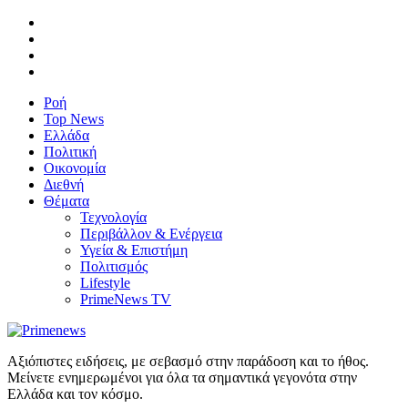
Ροή
Top News
Ελλάδα
Πολιτική
Οικονομία
Διεθνή
Θέματα
Τεχνολογία
Περιβάλλον & Ενέργεια
Υγεία & Επιστήμη
Πολιτισμός
Lifestyle
PrimeNews TV
Αξιόπιστες ειδήσεις, με σεβασμό στην παράδοση και το ήθος.
Μείνετε ενημερωμένοι για όλα τα σημαντικά γεγονότα στην
Ελλάδα και τον κόσμο.