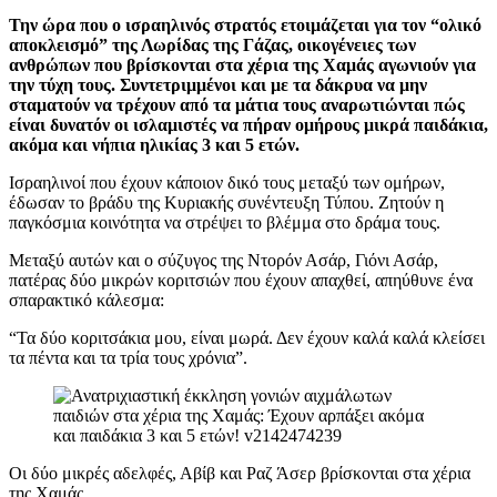
Την ώρα που ο ισραηλινός στρατός ετοιμάζεται για τον “ολικό
αποκλεισμό” της Λωρίδας της Γάζας, οικογένειες των
ανθρώπων που βρίσκονται στα χέρια της Χαμάς αγωνιούν για
την τύχη τους. Συντετριμμένοι και με τα δάκρυα να μην
σταματούν να τρέχουν από τα μάτια τους αναρωτιώνται πώς
είναι δυνατόν οι ισλαμιστές να πήραν ομήρους μικρά παιδάκια,
ακόμα και νήπια ηλικίας 3 και 5 ετών.
Ισραηλινοί που έχουν κάποιον δικό τους μεταξύ των ομήρων,
έδωσαν το βράδυ της Κυριακής συνέντευξη Τύπου. Ζητούν η
παγκόσμια κοινότητα να στρέψει το βλέμμα στο δράμα τους.
Μεταξύ αυτών και ο σύζυγος της Ντορόν Ασάρ, Γιόνι Ασάρ,
πατέρας δύο μικρών κοριτσιών που έχουν απαχθεί, απηύθυνε ένα
σπαρακτικό κάλεσμα:
“Τα δύο κοριτσάκια μου, είναι μωρά. Δεν έχουν καλά καλά κλείσει
τα πέντα και τα τρία τους χρόνια”.
Οι δύο μικρές αδελφές, Αβίβ και Ραζ Άσερ βρίσκονται στα χέρια
της Χαμάς.