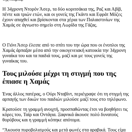
Η 34χρονη Ντορόν Άσερ, τα δύο κοριτσάκια της, Ραζ και Αβίβ,
πέντε και τριών ετών, και οι γονείς της Γκάντι και Εφράτ Μόζες
έχουν απαχθεί και βρίσκονται στα χέρια των Παλαιστινίων της
Χαμάς σε άγνωστο σημείο στη Λωρίδα της Γάζας.
Ο Γιόνι Άσερ έλειπε από το σπίτι του την ώρα που οι ένοπλοι της
Χαμάς άρπαξαν μέσα από την οικογενειακή κατοικία την 34χρονη
γυναίκα του και τα παιδιά τους, μαζί και με τους γονείς της
γυναίκας του.
Τους μιλούσε μέχρι τη στιγμή που της
έπιασε η Χαμάς
Ένας άλλος πατέρας, ο Ούρι Νταβίντ, περιέγραψε ότι τη στιγμή της
αρπαγής των δικών του παιδιών μιλούσε μαζί τους στο τηλέφωνο.
Κρατούσε τη γραμμή ανοιχτή, προσπαθώντας έτσι να βοηθήσει τις
κόρες του, Ταίρ και Οντάγια. Ξαφνικά άκουσε πολύ δυνατούς
θορύβους και η γραμμή κόπηκε απότομα.
“Άκουσα πυροβολισμούς και μετά φωνές στα αραβικά. Τους είχα