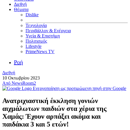
Διεθνή
Θέματα
Dislike
Τεχνολογία
Περιβάλλον & Ενέργεια
Υγεία & Επιστήμη
Πολιτισμός
Lifestyle
PrimeNews TV
Ροή
Διεθνή
10 Οκτωβρίου 2023
Από
NewsRoom2
Ενεργοποίηση ως προτιμώμενη πηγή στην Google
Ανατριχιαστική έκκληση γονιών
αιχμάλωτων παιδιών στα χέρια της
Χαμάς: Έχουν αρπάξει ακόμα και
παιδάκια 3 και 5 ετών!