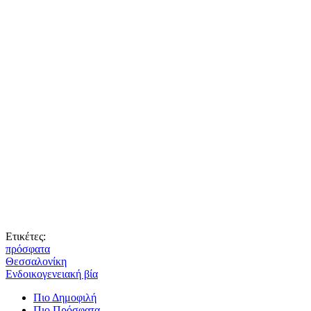
Ετικέτες:
πρόσφατα
Θεσσαλονίκη
Ενδοικογενειακή βία
Πιο Δημοφιλή
Πιο Πρόσφατα