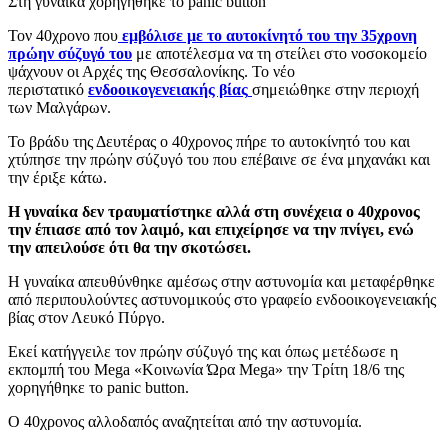
Στη γυναίκα χορηγήθηκε το panic button
Τον 40χρονο που
εμβόλισε με το αυτοκίνητό του την 35χρονη
πρώην σύζυγό του
με αποτέλεσμα να τη στείλει στο νοσοκομείο
ψάχνουν οι Αρχές της Θεσσαλονίκης. Το νέο
περιστατικό
ενδοοικογενειακής βίας
σημειώθηκε στην περιοχή
των Μαλγάρων.
Το βράδυ της Δευτέρας ο 40χρονος πήρε το αυτοκίνητό του και
χτύπησε την πρώην σύζυγό του που επέβαινε σε ένα μηχανάκι και
την έριξε κάτω.
Η γυναίκα δεν τραυματίστηκε αλλά στη συνέχεια o 40χρονος
την έπιασε από τον λαιμό, και επιχείρησε να την πνίγει, ενώ
την απειλούσε ότι θα την σκοτώσει.
Η γυναίκα απευθύνθηκε αμέσως στην αστυνομία και μεταφέρθηκε
από περιπουλούντες αστυνομικούς στο γραφείο ενδοοικογενειακής
βίας στον Λευκό Πύργο.
Εκεί κατήγγειλε τον πρώην σύζυγό της και όπως μετέδωσε η
εκπομπή του Mega «Κοινωνία Ώρα Mega» την Τρίτη 18/6 της
χορηγήθηκε το panic button.
Ο 40χρονος αλλοδαπός αναζητείται από την αστυνομία.