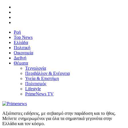
Ροή
Top News
Ελλάδα
Πολιτική
Οικονομία
Διεθνή
Θέματα
Τεχνολογία
Περιβάλλον & Ενέργεια
Υγεία & Επιστήμη
Πολιτισμός
Lifestyle
PrimeNews TV
Αξιόπιστες ειδήσεις, με σεβασμό στην παράδοση και το ήθος.
Μείνετε ενημερωμένοι για όλα τα σημαντικά γεγονότα στην
Ελλάδα και τον κόσμο.