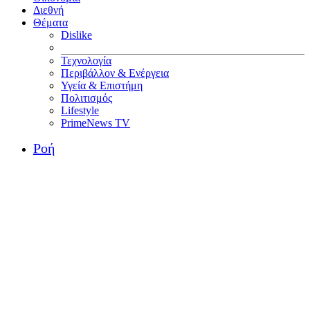
Διεθνή
Θέματα
Dislike
Τεχνολογία
Περιβάλλον & Ενέργεια
Υγεία & Επιστήμη
Πολιτισμός
Lifestyle
PrimeNews TV
Ροή