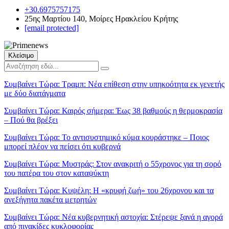
+30.6975757175
25ης Μαρτίου 140, Μοίρες Ηρακλείου Κρήτης
[email protected]
Κλείσιμο
Συμβαίνει Τώρα:
Τραμπ: Νέα επίθεση στην υπηκοότητα εκ γενετής
με δύο διατάγματα
Συμβαίνει Τώρα:
Καιρός σήμερα: Έως 38 βαθμούς η θερμοκρασία
– Πού θα βρέξει
Συμβαίνει Τώρα:
Το αντισυστημικό κύμα κουράστηκε – Ποιος
μπορεί πλέον να πείσει ότι κυβερνά
Συμβαίνει Τώρα:
Μυστράς: Στον ανακριτή ο 55χρονος για τη σορό
του πατέρα του στον καταψύκτη
Συμβαίνει Τώρα:
Κυψέλη: Η «κρυφή ζωή» του 26χρονου και τα
ανεξήγητα πακέτα μετρητών
Συμβαίνει Τώρα:
Νέα κυβερνητική αστοχία: Στέρεψε ξανά η αγορά
από πινακίδες κυκλοφορίας