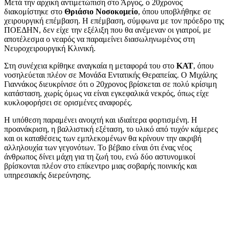
Μετά την αρχική αντιμετώπιση στο Άργος, ο 20χρονος
διακομίστηκε στο
Θριάσιο Νοσοκομείο
, όπου υποβλήθηκε σε
χειρουργική επέμβαση. Η επέμβαση, σύμφωνα με τον πρόεδρο της
ΠΟΕΔΗΝ, δεν είχε την εξέλιξη που θα ανέμεναν οι γιατροί, με
αποτέλεσμα ο νεαρός να παραμείνει διασωληνωμένος στη
Νευροχειρουργική Κλινική.
Στη συνέχεια κρίθηκε αναγκαία η μεταφορά του στο
ΚΑΤ
, όπου
νοσηλεύεται πλέον σε Μονάδα Εντατικής Θεραπείας. Ο Μιχάλης
Γιαννάκος διευκρίνισε ότι ο 20χρονος βρίσκεται σε πολύ κρίσιμη
κατάσταση, χωρίς όμως να είναι εγκεφαλικά νεκρός, όπως είχε
κυκλοφορήσει σε ορισμένες αναφορές.
Η υπόθεση παραμένει ανοιχτή και ιδιαίτερα φορτισμένη. Η
προανάκριση, η βαλλιστική εξέταση, το υλικό από τυχόν κάμερες
και οι καταθέσεις των εμπλεκομένων θα κρίνουν την ακριβή
αλληλουχία των γεγονότων. Το βέβαιο είναι ότι ένας νέος
άνθρωπος δίνει μάχη για τη ζωή του, ενώ δύο αστυνομικοί
βρίσκονται πλέον στο επίκεντρο μιας σοβαρής ποινικής και
υπηρεσιακής διερεύνησης.