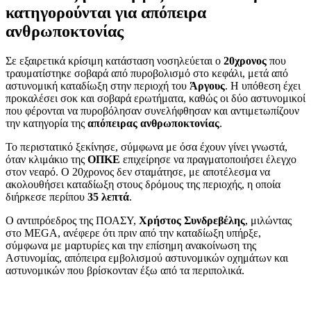
κατηγορούνται για απόπειρα
ανθρωποκτονίας
Σε εξαιρετικά κρίσιμη κατάσταση νοσηλεύεται ο
20χρονος
που
τραυματίστηκε σοβαρά από πυροβολισμό στο κεφάλι, μετά από
αστυνομική καταδίωξη στην περιοχή του
Άργους
. Η υπόθεση έχει
προκαλέσει σοκ και σοβαρά ερωτήματα, καθώς οι δύο αστυνομικοί
που φέρονται να πυροβόλησαν συνελήφθησαν και αντιμετωπίζουν
την κατηγορία της
απόπειρας ανθρωποκτονίας
.
Το περιστατικό ξεκίνησε, σύμφωνα με όσα έχουν γίνει γνωστά,
όταν κλιμάκιο της
ΟΠΚΕ
επιχείρησε να πραγματοποιήσει έλεγχο
στον νεαρό. Ο 20χρονος δεν σταμάτησε, με αποτέλεσμα να
ακολουθήσει καταδίωξη στους δρόμους της περιοχής, η οποία
διήρκεσε περίπου
35 λεπτά
.
Ο αντιπρόεδρος της ΠΟΑΣΥ,
Χρήστος Συνδρεβέλης
, μιλώντας
στο MEGA, ανέφερε ότι πριν από την καταδίωξη υπήρξε,
σύμφωνα με μαρτυρίες και την επίσημη ανακοίνωση της
Αστυνομίας, απόπειρα εμβολισμού αστυνομικών οχημάτων και
αστυνομικών που βρίσκονταν έξω από τα περιπολικά.