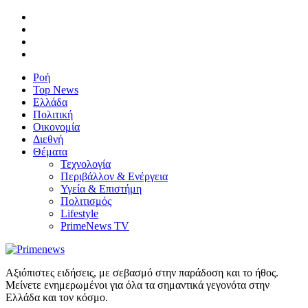
Ροή
Top News
Ελλάδα
Πολιτική
Οικονομία
Διεθνή
Θέματα
Τεχνολογία
Περιβάλλον & Ενέργεια
Υγεία & Επιστήμη
Πολιτισμός
Lifestyle
PrimeNews TV
Αξιόπιστες ειδήσεις, με σεβασμό στην παράδοση και το ήθος.
Μείνετε ενημερωμένοι για όλα τα σημαντικά γεγονότα στην
Ελλάδα και τον κόσμο.