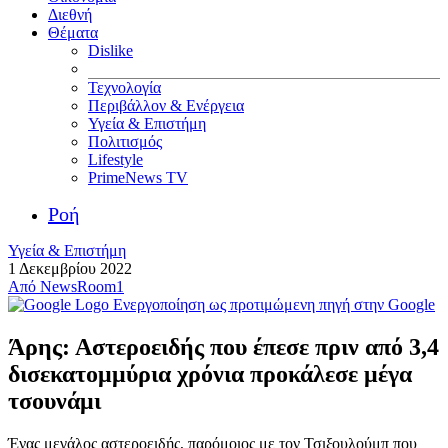
Διεθνή
Θέματα
Dislike
Τεχνολογία
Περιβάλλον & Ενέργεια
Υγεία & Επιστήμη
Πολιτισμός
Lifestyle
PrimeNews TV
Ροή
Υγεία & Επιστήμη
1 Δεκεμβρίου 2022
Από
NewsRoom1
Ενεργοποίηση ως προτιμώμενη πηγή στην Google
Άρης: Αστεροειδής που έπεσε πριν από 3,4
δισεκατομμύρια χρόνια προκάλεσε μέγα
τσουνάμι
Ένας μεγάλος αστεροειδής, παρόμοιος με τον Τσιξουλούμπ που