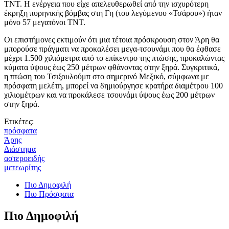
ΤΝΤ. Η ενέργεια που είχε απελευθερωθεί από την ισχυρότερη
έκρηξη πυρηνικής βόμβας στη Γη (του λεγόμενου «Τσάρου») ήταν
μόνο 57 μεγατόνοι ΤΝΤ.
Οι επιστήμονες εκτιμούν ότι μια τέτοια πρόσκρουση στον Άρη θα
μπορούσε πράγματι να προκαλέσει μεγα-τσουνάμι που θα έφθασε
μέχρι 1.500 χιλιόμετρα από το επίκεντρο της πτώσης, προκαλώντας
κύματα ύψους έως 250 μέτρων φθάνοντας στην ξηρά. Συγκριτικά,
η πτώση του Τσιξουλούμπ στο σημερινό Μεξικό, σύμφωνα με
πρόσφατη μελέτη, μπορεί να δημιούργησε κρατήρα διαμέτρου 100
χιλιομέτρων και να προκάλεσε τσουνάμι ύψους έως 200 μέτρων
στην ξηρά.
Ετικέτες:
πρόσφατα
Άρης
Διάστημα
αστεροειδής
μετεωρίτης
Πιο Δημοφιλή
Πιο Πρόσφατα
Πιο Δημοφιλή