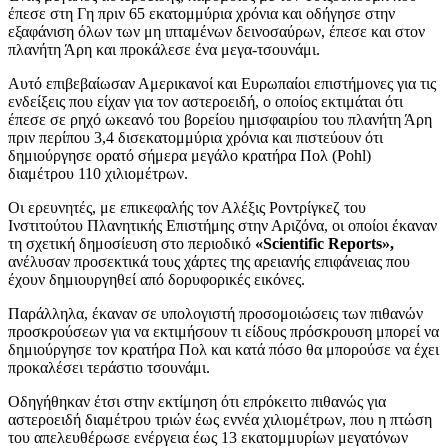
έπεσε στη Γη πριν 65 εκατομμύρια χρόνια και οδήγησε στην
εξαφάνιση όλων των μη ιπταμένων δεινοσαύρων, έπεσε και στον
πλανήτη Άρη και προκάλεσε ένα μεγα-τσουνάμι.
Αυτό επιβεβαίωσαν Αμερικανοί και Ευρωπαίοι επιστήμονες για τις
ενδείξεις που είχαν για τον αστεροειδή, ο οποίος εκτιμάται ότι
έπεσε σε ρηχό ωκεανό του βορείου ημισφαιρίου του πλανήτη Άρη
πριν περίπου 3,4 δισεκατομμύρια χρόνια και πιστεύουν ότι
δημιούργησε ορατό σήμερα μεγάλο κρατήρα Πολ (Pohl)
διαμέτρου 110 χιλιομέτρων.
Οι ερευνητές, με επικεφαλής τον Αλέξις Ροντρίγκεζ του
Ινστιτούτου Πλανητικής Επιστήμης στην Αριζόνα, οι οποίοι έκαναν
τη σχετική δημοσίευση στο περιοδικό
«Scientific Reports»,
ανέλυσαν προσεκτικά τους χάρτες της αρειανής επιφάνειας που
έχουν δημιουργηθεί από δορυφορικές εικόνες.
Παράλληλα, έκαναν σε υπολογιστή προσομοιώσεις των πιθανών
προσκρούσεων για να εκτιμήσουν τι είδους πρόσκρουση μπορεί να
δημιούργησε τον κρατήρα Πολ και κατά πόσο θα μπορούσε να έχει
προκαλέσει τεράστιο τσουνάμι.
Οδηγήθηκαν έτσι στην εκτίμηση ότι επρόκειτο πιθανώς για
αστεροειδή διαμέτρου τριών έως εννέα χιλιομέτρων, που η πτώση
του απελευθέρωσε ενέργεια έως 13 εκατομμυρίων μεγατόνων