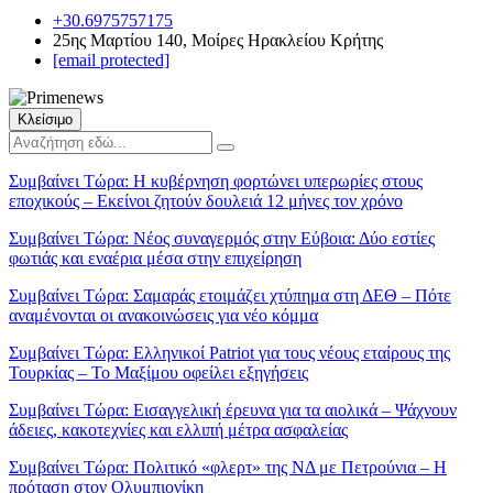
+30.6975757175
25ης Μαρτίου 140, Μοίρες Ηρακλείου Κρήτης
[email protected]
Κλείσιμο
Συμβαίνει Τώρα:
Η κυβέρνηση φορτώνει υπερωρίες στους
εποχικούς – Εκείνοι ζητούν δουλειά 12 μήνες τον χρόνο
Συμβαίνει Τώρα:
Νέος συναγερμός στην Εύβοια: Δύο εστίες
φωτιάς και εναέρια μέσα στην επιχείρηση
Συμβαίνει Τώρα:
Σαμαράς ετοιμάζει χτύπημα στη ΔΕΘ – Πότε
αναμένονται οι ανακοινώσεις για νέο κόμμα
Συμβαίνει Τώρα:
Ελληνικοί Patriot για τους νέους εταίρους της
Τουρκίας – Το Μαξίμου οφείλει εξηγήσεις
Συμβαίνει Τώρα:
Εισαγγελική έρευνα για τα αιολικά – Ψάχνουν
άδειες, κακοτεχνίες και ελλιπή μέτρα ασφαλείας
Συμβαίνει Τώρα:
Πολιτικό «φλερτ» της ΝΔ με Πετρούνια – Η
πρόταση στον Ολυμπιονίκη