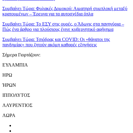
Συμβαίνει Τώρα:
Φυλακές Δομοκού: Αιματηρή συμπλοκή μεταξύ
κρατουμένων – Έρευνα για τα αυτοσχέδια όπλα
Συμβαίνει Τώρα:
Το ΕΣΥ στις ουρές, ο Άδωνις στα πανηγύρια –
Πώς ένα άρθρο για πλούσιους έγινε κυβερνητικό αφήγημα
Συμβαίνει Τώρα:
Τσιόδρας και COVID: Οι «θάνατοι της
πανδημίας» που ζητούν ακόμη καθαρές εξηγήσεις
Σήμερα Γιορτάζουν:
ΕΥΛΑΜΠΙΑ
ΗΡΩ
ΉΡΩΝ
ΙΠΠΟΛΥΤΟΣ
ΛΑΥΡΕΝΤΙΟΣ
ΛΩΡΑ