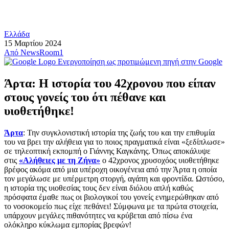
Ελλάδα
15 Μαρτίου 2024
Από
NewsRoom1
Ενεργοποίηση ως προτιμώμενη πηγή στην Google
Άρτα: Η ιστορία του 42χρονου που είπαν
στους γονείς του ότι πέθανε και
υιοθετήθηκε!
Άρτα
: Την συγκλονιστική ιστορία της ζωής του και την επιθυμία
του να βρει την αλήθεια για το ποιος πραγματικά είναι «ξεδίπλωσε»
σε τηλεοπτική εκπομπή ο Γιάννης Καγκάνης. Όπως αποκάλυψε
στις
«Αλήθειες με τη Ζήνα»
ο 42χρονος χρυσοχόος υιοθετήθηκε
βρέφος ακόμα από μια υπέροχη οικογένεια από την Άρτα η οποία
τον μεγάλωσε με υπέρμετρη στοργή, αγάπη και φροντίδα. Ωστόσο,
η ιστορία της υιοθεσίας τους δεν είναι διόλου απλή καθώς
πρόσφατα έμαθε πως οι βιολογικοί του γονείς ενημερώθηκαν από
το νοσοκομείο πως είχε πεθάνει! Σύμφωνα με τα πρώτα στοιχεία,
υπάρχουν μεγάλες πιθανότητες να κρύβεται από πίσω ένα
ολόκληρο κύκλωμα εμπορίας βρεφών!