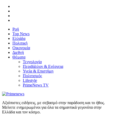
Ροή
Top News
Ελλάδα
Πολιτική
Οικονομία
Διεθνή
Θέματα
Τεχνολογία
Περιβάλλον & Ενέργεια
Υγεία & Επιστήμη
Πολιτισμός
Lifestyle
PrimeNews TV
Αξιόπιστες ειδήσεις, με σεβασμό στην παράδοση και το ήθος.
Μείνετε ενημερωμένοι για όλα τα σημαντικά γεγονότα στην
Ελλάδα και τον κόσμο.