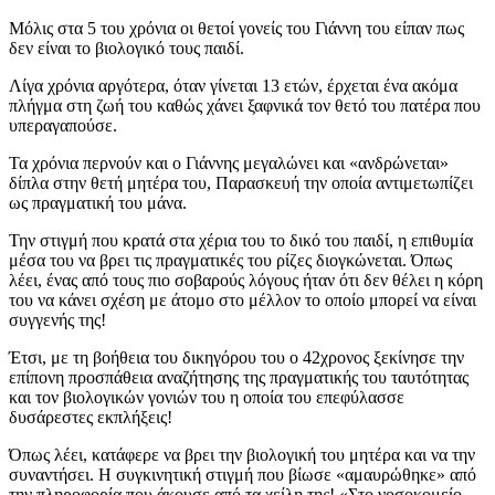
Μόλις στα 5 του χρόνια οι θετοί γονείς του Γιάννη του είπαν πως
δεν είναι το βιολογικό τους παιδί.
Λίγα χρόνια αργότερα, όταν γίνεται 13 ετών, έρχεται ένα ακόμα
πλήγμα στη ζωή του καθώς χάνει ξαφνικά τον θετό του πατέρα που
υπεραγαπούσε.
Τα χρόνια περνούν και ο Γιάννης μεγαλώνει και «ανδρώνεται»
δίπλα στην θετή μητέρα του, Παρασκευή την οποία αντιμετωπίζει
ως πραγματική του μάνα.
Την στιγμή που κρατά στα χέρια του το δικό του παιδί, η επιθυμία
μέσα του να βρει τις πραγματικές του ρίζες διογκώνεται. Όπως
λέει, ένας από τους πιο σοβαρούς λόγους ήταν ότι δεν θέλει η κόρη
του να κάνει σχέση με άτομο στο μέλλον το οποίο μπορεί να είναι
συγγενής της!
Έτσι, με τη βοήθεια του δικηγόρου του ο 42χρονος ξεκίνησε την
επίπονη προσπάθεια αναζήτησης της πραγματικής του ταυτότητας
και τον βιολογικών γονιών του η οποία του επεφύλασσε
δυσάρεστες εκπλήξεις!
Όπως λέει, κατάφερε να βρει την βιολογική του μητέρα και να την
συναντήσει. Η συγκινητική στιγμή που βίωσε «αμαυρώθηκε» από
την πληροφορία που άκουσε από τα χείλη της! «Στο νοσοκομείο