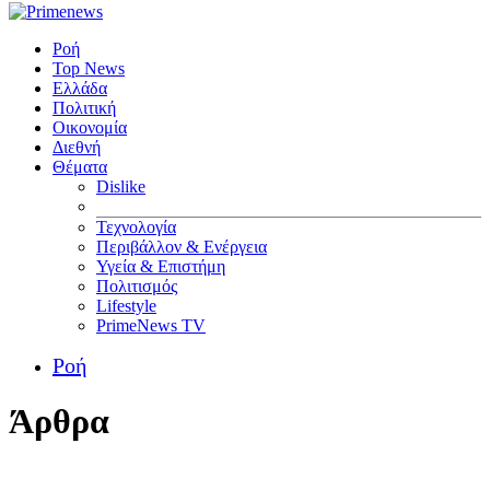
Ροή
Top News
Ελλάδα
Πολιτική
Οικονομία
Διεθνή
Θέματα
Dislike
Τεχνολογία
Περιβάλλον & Ενέργεια
Υγεία & Επιστήμη
Πολιτισμός
Lifestyle
PrimeNews TV
Ροή
Άρθρα