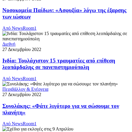
Νοσοκομεία Παίδων: «Ασφυξία» λόγω της έξαρσης
των ιώσεων
Από
NewsRoom1
Διεθνή
27 Δεκεμβρίου 2022
Ινδία: Τουλάχιστον 15 τραυματίες από επίθεση
λεοπάρδαλης σε πανεπιστημιούπολη
Από
NewsRoom1
Περιβάλλον & Ενέργεια
27 Δεκεμβρίου 2022
Συνολάκης: «Φάτε λιγότερο για να σώσουμε τον
πλανήτη»
Από
NewsRoom1