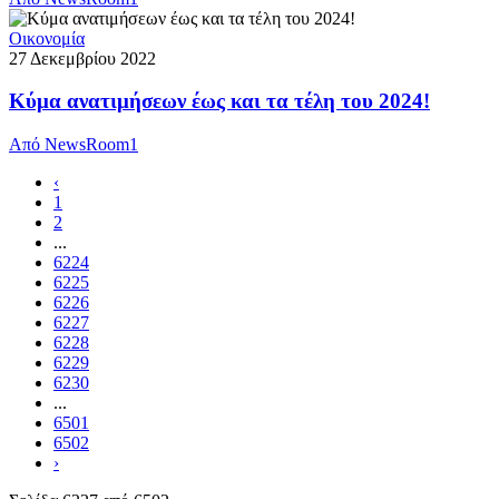
Οικονομία
27 Δεκεμβρίου 2022
Κύμα ανατιμήσεων έως και τα τέλη του 2024!
Από
NewsRoom1
‹
1
2
...
6224
6225
6226
6227
6228
6229
6230
...
6501
6502
›