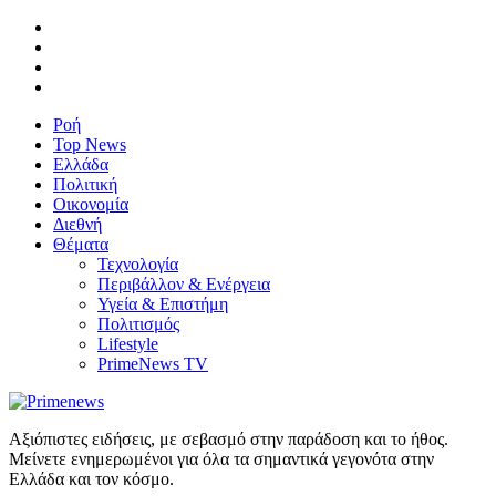
Ροή
Top News
Ελλάδα
Πολιτική
Οικονομία
Διεθνή
Θέματα
Τεχνολογία
Περιβάλλον & Ενέργεια
Υγεία & Επιστήμη
Πολιτισμός
Lifestyle
PrimeNews TV
Αξιόπιστες ειδήσεις, με σεβασμό στην παράδοση και το ήθος.
Μείνετε ενημερωμένοι για όλα τα σημαντικά γεγονότα στην
Ελλάδα και τον κόσμο.