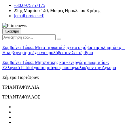
+30.6975757175
25ης Μαρτίου 140, Μοίρες Ηρακλείου Κρήτης
[email protected]
Κλείσιμο
Συμβαίνει Τώρα:
Μετά τη φωτιά έρχεται ο φόβος της πλημμύρας –
Η κυβέρνηση τρέχει να προλάβει τον Σεπτέμβριο
Συμβαίνει Τώρα:
Μητσοτάκης και «ενεργός διπλωματία»:
Ελληνικά Patriot για συμμάχους που αγκαλιάζουν την Άγκυρα
Σήμερα Γιορτάζουν:
ΤΡΙΑΝΤΑΦΥΛΛΙΑ
ΤΡΙΑΝΤΑΦΥΛΛΟΣ