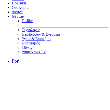
Πολιτική
Οικονομία
Διεθνή
Θέματα
Dislike
Τεχνολογία
Περιβάλλον & Ενέργεια
Υγεία & Επιστήμη
Πολιτισμός
Lifestyle
PrimeNews TV
Ροή