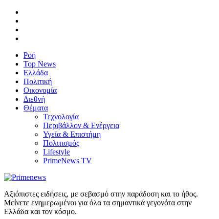
Ροή
Top News
Ελλάδα
Πολιτική
Οικονομία
Διεθνή
Θέματα
Τεχνολογία
Περιβάλλον & Ενέργεια
Υγεία & Επιστήμη
Πολιτισμός
Lifestyle
PrimeNews TV
Αξιόπιστες ειδήσεις, με σεβασμό στην παράδοση και το ήθος.
Μείνετε ενημερωμένοι για όλα τα σημαντικά γεγονότα στην
Ελλάδα και τον κόσμο.