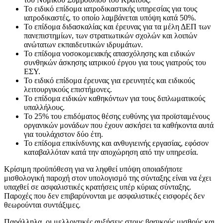
Το ειδικό επίδομα ιατροδικαστικής υπηρεσίας για τους
ιατροδικαστές, το οποίο λαμβάνεται υπόψη κατά 50%.
Το επίδομα διδασκαλίας και έρευνας για τα μέλη ΔΕΠ των
πανεπιστημίων, των στρατιωτικών σχολών και λοιπών
ανώτατων εκπαιδευτικών ιδρυμάτων.
Το επίδομα νοσοκομειακής απασχόλησης και ειδικών
συνθηκών άσκησης ιατρικού έργου για τους γιατρούς του
ΕΣΥ.
Το ειδικό επίδομα έρευνας για ερευνητές και ειδικούς
λειτουργικούς επιστήμονες.
Το επίδομα ειδικών καθηκόντων για τους διπλωματικούς
υπαλλήλους.
Το 25% του επιδόματος θέσης ευθύνης για προϊσταμένους
οργανικών μονάδων που έχουν ασκήσει τα καθήκοντα αυτά
για τουλάχιστον δύο έτη.
Το επίδομα επικίνδυνης και ανθυγιεινής εργασίας, εφόσον
καταβαλλόταν κατά την αποχώρηση από την υπηρεσία.
Κρίσιμη προϋπόθεση για να ληφθεί υπόψη οποιαδήποτε
μισθολογική παροχή στον υπολογισμό της σύνταξης είναι να έχει
υπαχθεί σε ασφαλιστικές κρατήσεις υπέρ κύριας σύνταξης.
Παροχές που δεν επιβαρύνονται με ασφαλιστικές εισφορές δεν
θεωρούνται συντάξιμες.
Παράλληλα, οι μελλοντικές αυξήσεις στους βασικούς μισθούς και