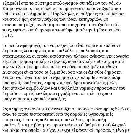
εξαιρεθεί από το σύστημα υπολογισμού συντάξεων του νόμου
Κατρούγκαλου, διατηρώντας το προγενέστερο συνταξιοδοτικό
καθεστώς του Δημοσίου. Παράλληλα, οι αυξήσεις επεκτείνονται
και στους ήδη συνταξιούχους των ίδιων κατηγοριών, με
αναδρομική ισχύ, ανεξάρτητα από τον χρόνο συνταξιοδότησής
τους, εφόσον αυτή πραγματοποιήθηκε μετά την 1η Ιανουαρίου
2017.
Το πεδίο εφαρμογής του νομοσχεδίου είναι ευρύ και καλύπτει
δημόσιους λειτουργούς και υπαλλήλους, πολιτικούς και
στρατιωτικούς, οι οποίοι κατέστησαν πλήρως ανίκανοι για εργασία
εξαιτίας τρομοκρατικής ενέργειας, δολοφονικής επίθεσης ή κατά
την εκτέλεση υπηρεσίας που συνεπάγεται αυξημένο κίνδυνο.
Δικαιούχοι είναι τόσο οι έμμισθοι όσο και οι άμισθοι δημόσιοι
λειτουργοί, ενώ στο πεδίο εφαρμογής περιλαμβάνονται επίσης
υπουργοί, βουλευτές, δήμαρχοι, πρόεδροι κοινοτήτων, μέλη
διοικητικών συμβουλίων και υπάλληλοι νομικών προσώπων του
δημόσιου τομέα, καθώς και εργαζόμενοι σε τράπεζες που
υπάγονται στις σχετικές διατάξεις.
Ως πλήρης ανικανότητα αναγνωρίζεται ποσοστό αναπηρίας 67% και
άνω, το οποίο πιστοποιείται από τις αρμόδιες υγειονομικές
επιτροπές. Για τους πολιτικούς υπαλλήλους, η σύνταξη
υπολογίζεται με βάση τον προκαταληκτικό βαθμό ή μισθολογικό
κλιμάκιο στο οποίο θα είχαν εξελιχθεί κανονικά, προσαυξημένο με