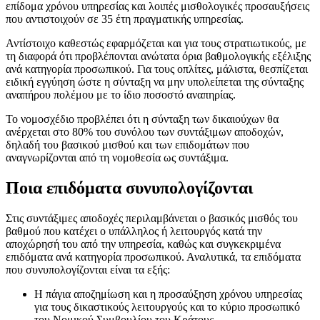
επίδομα χρόνου υπηρεσίας και λοιπές μισθολογικές προσαυξήσεις
που αντιστοιχούν σε 35 έτη πραγματικής υπηρεσίας.
Αντίστοιχο καθεστώς εφαρμόζεται και για τους στρατιωτικούς, με
τη διαφορά ότι προβλέπονται ανώτατα όρια βαθμολογικής εξέλιξης
ανά κατηγορία προσωπικού. Για τους οπλίτες, μάλιστα, θεσπίζεται
ειδική εγγύηση ώστε η σύνταξη να μην υπολείπεται της σύνταξης
αναπήρου πολέμου με το ίδιο ποσοστό αναπηρίας.
Το νομοσχέδιο προβλέπει ότι η σύνταξη των δικαιούχων θα
ανέρχεται στο 80% του συνόλου των συντάξιμων αποδοχών,
δηλαδή του βασικού μισθού και των επιδομάτων που
αναγνωρίζονται από τη νομοθεσία ως συντάξιμα.
Ποια επιδόματα συνυπολογίζονται
Στις συντάξιμες αποδοχές περιλαμβάνεται ο βασικός μισθός του
βαθμού που κατέχει ο υπάλληλος ή λειτουργός κατά την
αποχώρησή του από την υπηρεσία, καθώς και συγκεκριμένα
επιδόματα ανά κατηγορία προσωπικού. Αναλυτικά, τα επιδόματα
που συνυπολογίζονται είναι τα εξής:
Η πάγια αποζημίωση και η προσαύξηση χρόνου υπηρεσίας
για τους δικαστικούς λειτουργούς και το κύριο προσωπικό
του Νομικού Συμβουλίου του Κράτους.