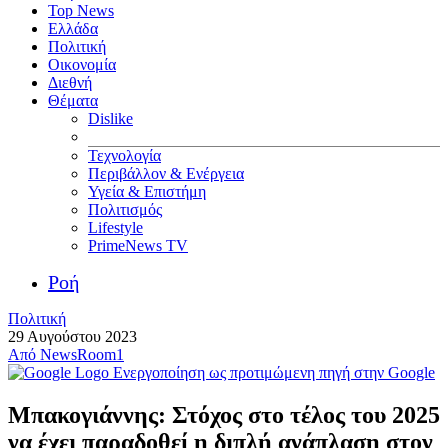
Top News
Ελλάδα
Πολιτική
Οικονομία
Διεθνή
Θέματα
Dislike
Τεχνολογία
Περιβάλλον & Ενέργεια
Υγεία & Επιστήμη
Πολιτισμός
Lifestyle
PrimeNews TV
Ροή
Πολιτική
29 Αυγούστου 2023
Από
NewsRoom1
Ενεργοποίηση ως προτιμώμενη πηγή στην Google
Μπακογιάννης: Στόχος στο τέλος του 2025
να έχει παραδοθεί η διπλή ανάπλαση στον