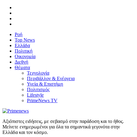
Ροή
Top News
Ελλάδα
Πολιτική
Οικονομία
Διεθνή
Θέματα
Τεχνολογία
Περιβάλλον & Ενέργεια
Υγεία & Επιστήμη
Πολιτισμός
Lifestyle
PrimeNews TV
Αξιόπιστες ειδήσεις, με σεβασμό στην παράδοση και το ήθος.
Μείνετε ενημερωμένοι για όλα τα σημαντικά γεγονότα στην
Ελλάδα και τον κόσμο.