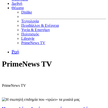
Διεθνή
Θέματα
Dislike
Τεχνολογία
Περιβάλλον & Ενέργεια
Υγεία & Επιστήμη
Πολιτισμός
Lifestyle
PrimeNews TV
Ροή
PrimeNews TV
PrimeNews TV