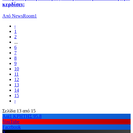
κερδίσει;
Από
NewsRoom1
‹
1
2
...
6
7
8
9
10
11
12
13
14
15
›
Σελίδα 13 από 15
Ant1 ΚΡΗΤΗΣ 95.8
YouTube
Facebook
X