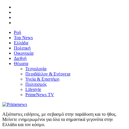
Ροή
Top News
Ελλάδα
Πολιτική
Οικονομία
Διεθνή
Θέματα
Τεχνολογία
Περιβάλλον & Ενέργεια
Υγεία & Επιστήμη
Πολιτισμός
Lifestyle
PrimeNews TV
Αξιόπιστες ειδήσεις, με σεβασμό στην παράδοση και το ήθος.
Μείνετε ενημερωμένοι για όλα τα σημαντικά γεγονότα στην
Ελλάδα και τον κόσμο.