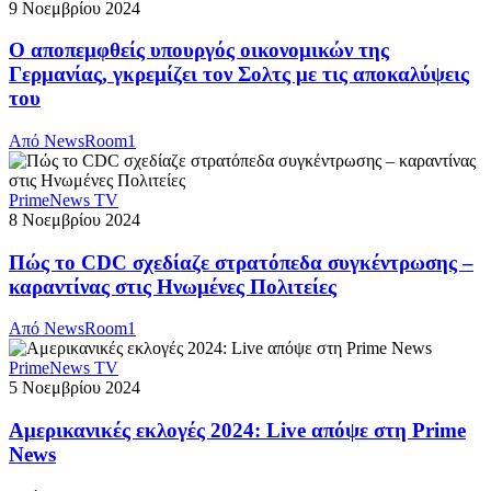
9 Νοεμβρίου 2024
Ο αποπεμφθείς υπουργός οικονομικών της
Γερμανίας, γκρεμίζει τον Σολτς με τις αποκαλύψεις
του
Από
NewsRoom1
PrimeNews TV
8 Νοεμβρίου 2024
Πώς το CDC σχεδίαζε στρατόπεδα συγκέντρωσης –
καραντίνας στις Ηνωμένες Πολιτείες
Από
NewsRoom1
PrimeNews TV
5 Νοεμβρίου 2024
Αμερικανικές εκλογές 2024: Live απόψε στη Prime
News