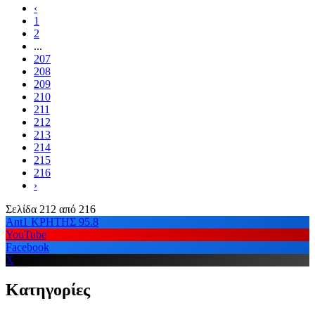
‹
1
2
...
207
208
209
210
211
212
213
214
215
216
›
Σελίδα 212 από 216
Ant1 ΚΡΗΤΗΣ 95.8
YouTube
Facebook
X
Κατηγορίες