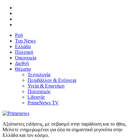
Ροή
Top News
Ελλάδα
Πολιτική
Οικονομία
Διεθνή
Θέματα
Τεχνολογία
Περιβάλλον & Ενέργεια
Υγεία & Επιστήμη
Πολιτισμός
Lifestyle
PrimeNews TV
Αξιόπιστες ειδήσεις, με σεβασμό στην παράδοση και το ήθος.
Μείνετε ενημερωμένοι για όλα τα σημαντικά γεγονότα στην
Ελλάδα και τον κόσμο.