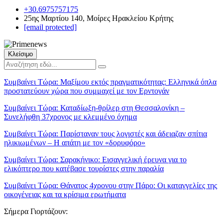
+30.6975757175
25ης Μαρτίου 140, Μοίρες Ηρακλείου Κρήτης
[email protected]
Κλείσιμο
Συμβαίνει Τώρα:
Μαξίμου εκτός πραγματικότητας: Ελληνικά όπλα
προστατεύουν χώρα που συμμαχεί με τον Ερντογάν
Συμβαίνει Τώρα:
Καταδίωξη-θρίλερ στη Θεσσαλονίκη –
Συνελήφθη 37χρονος με κλεμμένο όχημα
Συμβαίνει Τώρα:
Παρίσταναν τους λογιστές και άδειαζαν σπίτια
ηλικιωμένων – Η απάτη με τον «δορυφόρο»
Συμβαίνει Τώρα:
Σαρακήνικο: Εισαγγελική έρευνα για το
ελικόπτερο που κατέβασε τουρίστες στην παραλία
Συμβαίνει Τώρα:
Θάνατος 4χρονου στην Πάρο: Οι καταγγελίες της
οικογένειας και τα κρίσιμα ερωτήματα
Σήμερα Γιορτάζουν: