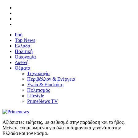
Ροή
Top News
Ελλάδα
Πολιτική
Οικονομία
Διεθνή
Θέματα
Τεχνολογία
Περιβάλλον & Ενέργεια
Υγεία & Επιστήμη
Πολιτισμός
Lifestyle
PrimeNews TV
Αξιόπιστες ειδήσεις, με σεβασμό στην παράδοση και το ήθος.
Μείνετε ενημερωμένοι για όλα τα σημαντικά γεγονότα στην
Ελλάδα και τον κόσμο.