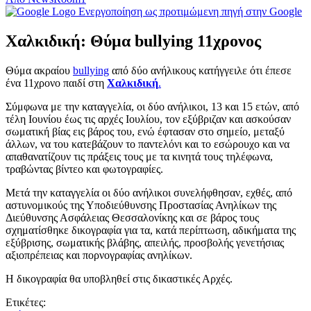
Ενεργοποίηση ως προτιμώμενη πηγή στην Google
Χαλκιδική: Θύμα bullying 11χρονος
Θύμα ακραίου
bullying
από δύο ανήλικους κατήγγειλε ότι έπεσε
ένα 11χρονο παιδί στη
Χαλκιδική
.
Σύμφωνα με την καταγγελία, οι δύο ανήλικοι, 13 και 15 ετών, από
τέλη Ιουνίου έως τις αρχές Ιουλίου, τον εξύβριζαν και ασκούσαν
σωματική βίας εις βάρος του, ενώ έφτασαν στο σημείο, μεταξύ
άλλων, να του κατεβάζουν το παντελόνι και το εσώρουχο και να
απαθανατίζουν τις πράξεις τους με τα κινητά τους τηλέφωνα,
τραβώντας βίντεο και φωτογραφίες.
Μετά την καταγγελία οι δύο ανήλικοι συνελήφθησαν, εχθές, από
αστυνομικούς της Υποδιεύθυνσης Προστασίας Ανηλίκων της
Διεύθυνσης Ασφάλειας Θεσσαλονίκης και σε βάρος τους
σχηματίσθηκε δικογραφία για τα, κατά περίπτωση, αδικήματα της
εξύβρισης, σωματικής βλάβης, απειλής, προσβολής γενετήσιας
αξιοπρέπειας και πορνογραφίας ανηλίκων.
Η δικογραφία θα υποβληθεί στις δικαστικές Αρχές.
Ετικέτες: