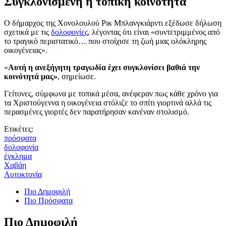
Συγκλονισμένη η τοπική κοινότητα
Ο δήμαρχος της Χονολουλού Ρικ Μπλανγκιάρντι εξέδωσε δήλωση
σχετικά με τις
δολοφονίες
, λέγοντας ότι είναι «συντετριμμένος από
το τραγικό περιστατικό… που στοίχισε τη ζωή μιας ολόκληρης
οικογένειας».
«
Αυτή η ανεξήγητη τραγωδία έχει συγκλονίσει βαθιά την
κοινότητά μας»
, σημείωσε.
Γείτονες, σύμφωνα με τοπικά μέσα, ανέφεραν πως κάθε χρόνο για
τα Χριστούγεννα η οικογένεια στόλιζε το σπίτι γιορτινά αλλά τις
περασμένες γιορτές δεν παρατήρησαν κανέναν στολισμό.
Ετικέτες:
πρόσφατα
δολοφονία
έγκλημα
Χαβάη
Αυτοκτονία
Πιο Δημοφιλή
Πιο Πρόσφατα
Πιο Δημοφιλή