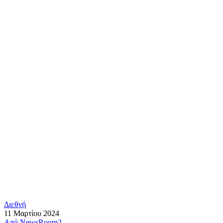
Διεθνή
11 Μαρτίου 2024
Από
NewsRoom2