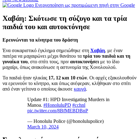
Ενεργοποίηση ως προτιμώμενη πηγή στην Google
Χαβάη: Σκότωσε τη σύζυγο και τα τρία
παιδιά του και αυτοκτόνησε
Ερευνώνται τα κίνητρα του δράστη
Ένα σοκαριστικό έγκλημα σημειώθηκε στη
Χαβάη
, με έναν
πατέρα να μαχαιρώνει μέχρι θανάτου τα
τρία του παιδιά και τη
γυναίκα του
, στο σπίτι τους, πριν
αυτοκτονήσει
με το ίδιο
μαχαίρι, όπως ανακοίνωσε η αστυνομία της Χονολουλού.
Τα παιδιά ήταν ηλικίας
17, 12 και 10 ετών
. Οι αρχές εξακολουθούν
να ερευνούν το κίνητρο, και όπως ανέφεραν, κλήθηκαν στο σπίτι
από έναν γείτονα ο οποίους άκουσε
καυγά
.
Update #1: HPD Investigating Murders in
Manoa.
#HonoluluPD
#cchnl
pic.twitter.com/8BfMEBDBnP
— Honolulu Police (@honolulupolice)
March 10, 2024