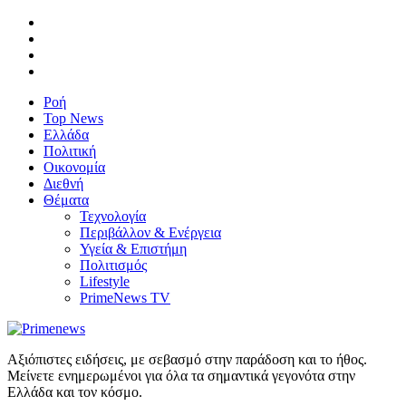
Ροή
Top News
Ελλάδα
Πολιτική
Οικονομία
Διεθνή
Θέματα
Τεχνολογία
Περιβάλλον & Ενέργεια
Υγεία & Επιστήμη
Πολιτισμός
Lifestyle
PrimeNews TV
Αξιόπιστες ειδήσεις, με σεβασμό στην παράδοση και το ήθος.
Μείνετε ενημερωμένοι για όλα τα σημαντικά γεγονότα στην
Ελλάδα και τον κόσμο.