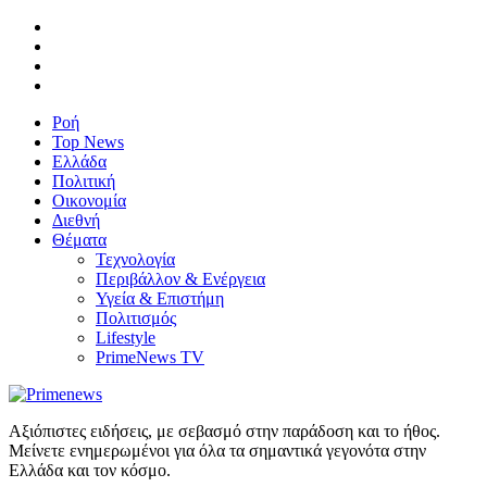
Ροή
Top News
Ελλάδα
Πολιτική
Οικονομία
Διεθνή
Θέματα
Τεχνολογία
Περιβάλλον & Ενέργεια
Υγεία & Επιστήμη
Πολιτισμός
Lifestyle
PrimeNews TV
Αξιόπιστες ειδήσεις, με σεβασμό στην παράδοση και το ήθος.
Μείνετε ενημερωμένοι για όλα τα σημαντικά γεγονότα στην
Ελλάδα και τον κόσμο.