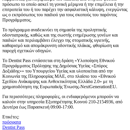
πρόσωπο το οποίο ασκεί τη γονική μέριμνα ή την επιμέλεια ή την
επιτροπεία του ή του παρέχει την ασφαλιστική κάλυψη, ενεργώντας
ως ο εκπρόσωπος του παιδιού για τους σκοπούς του παρόντος
Προγράμματος.
Το πρόγραμμα αναδεικνύει τη σημασία της προληπτικής
οδοντιατρικής, καθώς και της σωστής ενημέρωσης γονέων και
παιδιών και περιλαμβάνει έλεγχο της στοματικής υγιεινής,
καθαρισμό και απομάκρυνση οδοντικής πλάκας, φθορίωση και
παροχή σχετικών οδηγιών.
Το Dentist Pass εντάσσεται στη δράση «Υλοποίηση Εθνικού
Προγράμματος Πρόληψης της Δημόσιας Υγείας «Σπύρος
Δοξιάδης»» του Υπουργείου Υγείας και υλοποιείται από την
Κοινωνία της Πληροφορίας ΜΑΕ, στο πλαίσιο του «Εθνικού
Σχεδίου Ανάκαμψης και Ανθεκτικότητας Ελλάδα 2.0» με τη
χρηματοδότηση της Ευρωπαϊκής Ένωσης-NextGenerationEU.
Για περισσότερες πληροφορίες, οι ενδιαφερόμενοι μπορούν να
καλούν στην υπηρεσία Εξυπηρέτησης Κοινού 210-2154936, από
Δευτέρα έως Παρασκευή 09:00-17:00.
Ετικέτες:
πρόσφατα
Dentist Pass