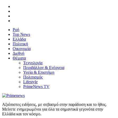
Ροή
Top News
Ελλάδα
Πολιτική
Οικονομία
Διεθνή
Θέματα
Τεχνολογία
Περιβάλλον & Ενέργεια
Υγεία & Επιστήμη
Πολιτισμός
Lifestyle
PrimeNews TV
Αξιόπιστες ειδήσεις, με σεβασμό στην παράδοση και το ήθος.
Μείνετε ενημερωμένοι για όλα τα σημαντικά γεγονότα στην
Ελλάδα και τον κόσμο.