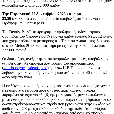
Το πρόγραμμα ξεκίνησε στις 23 Μαΐου 2023 και έως σήμερα έχουν
ωφεληθεί πάνω από 232.000 παιδιά
Την Παρασκευή 22 Δεκεμβρίου 2023
και ώρα
23.59
ολοκληρώνεται η διαδικασία υποβολής αιτήσεων για το
Πρόγραμμα “Dentist pass”.
Το “Dentist Pass”, το πρόγραμμα προληπτικής οδοντιατρικής
φροντίδας του Υπουργείου Υγείας για παιδιά ηλικίας 6 έως 12 ετών,
που χρηματοδοτείται με πόρους του Ταμείου Ανάκαμψης, ξεκίνησε
στις 23 Μαΐου 2023 και έως σήμερα έχουν ωφεληθεί πάνω από
232.000 παιδιά.
Οι δικαιούχοι, ανεξαρτήτως οικονομικών κριτηρίων, υποβάλλουν
αίτηση στην ηλεκτρονική πλατφόρμα του προγράμματος
(
vouchers.gov.gr/dentistpass
) ή μέσω Κ.Ε.Π, προκειμένου να
λάβουν την οικονομική ενίσχυση που ανέρχεται σε 40 ευρώ, ανά
ωφελούμενο παιδί.
Η εν λόγω οικονομική ενίσχυση πιστώνεται στον δικαιούχο γονέα
ή κηδεμόνα σε μορφή άυλης χρεωστικής κάρτας, η οποία
παραμένει σε ισχύ για έξι (6) ημερολογιακούς μήνες επιπλέον του
μήνα εντός του οποίου εκδόθηκε, και μπορεί να χρησιμοποιηθεί σε
οδοντιατρεία/ορθοδοντικά ιατρεία που βρίσκονται στην Ελλάδα και
διαθέτουν POS με σχετικό κωδικό. Να σημειωθεί ότι η ενίσχυση
λαμβάνεται, για λογαριασμό του παιδιού, από ενήλικο φυσικό