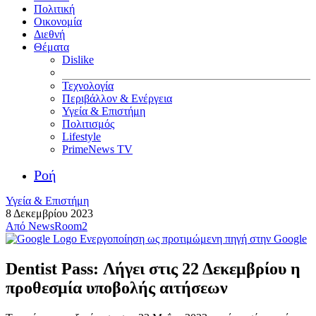
Πολιτική
Οικονομία
Διεθνή
Θέματα
Dislike
Τεχνολογία
Περιβάλλον & Ενέργεια
Υγεία & Επιστήμη
Πολιτισμός
Lifestyle
PrimeNews TV
Ροή
Υγεία & Επιστήμη
8 Δεκεμβρίου 2023
Από
NewsRoom2
Ενεργοποίηση ως προτιμώμενη πηγή στην Google
Dentist Pass: Λήγει στις 22 Δεκεμβρίου η
προθεσμία υποβολής αιτήσεων