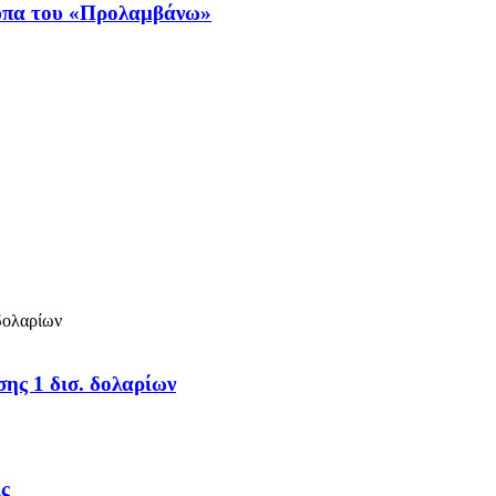
ύπα του «Προλαμβάνω»
σης 1 δισ. δολαρίων
ις