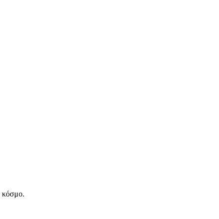
ν κόσμο.