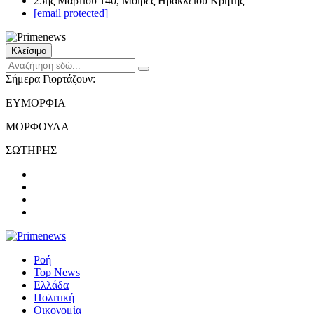
25ης Μαρτίου 140, Μοίρες Ηρακλείου Κρήτης
[email protected]
Κλείσιμο
Σήμερα Γιορτάζουν:
ΕΥΜΟΡΦΙΑ
ΜΟΡΦΟΥΛΑ
ΣΩΤΗΡΗΣ
Ροή
Top News
Ελλάδα
Πολιτική
Οικονομία