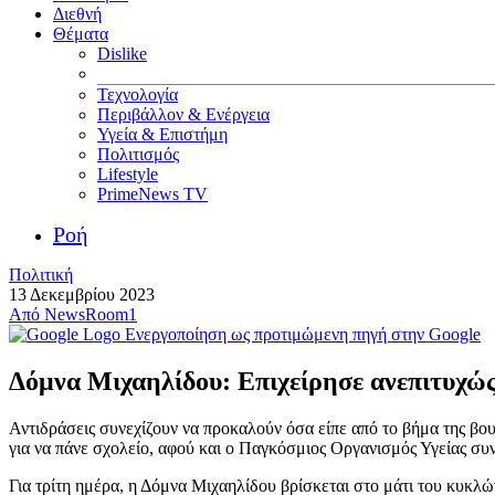
Διεθνή
Θέματα
Dislike
Τεχνολογία
Περιβάλλον & Ενέργεια
Υγεία & Επιστήμη
Πολιτισμός
Lifestyle
PrimeNews TV
Ροή
Πολιτική
13 Δεκεμβρίου 2023
Από
NewsRoom1
Ενεργοποίηση ως προτιμώμενη πηγή στην Google
Δόμνα Μιχαηλίδου: Επιχείρησε ανεπιτυχώς
Αντιδράσεις συνεχίζουν να προκαλούν όσα είπε από το βήμα της β
για να πάνε σχολείο, αφού και ο Παγκόσμιος Οργανισμός Υγείας συ
Για τρίτη ημέρα, η Δόμνα Μιχαηλίδου βρίσκεται στο μάτι του κυκλώ