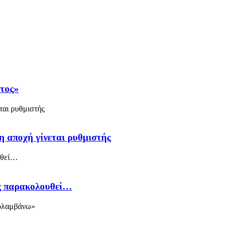
άτος»
η αποχή γίνεται ρυθμιστής
ός παρακολουθεί…