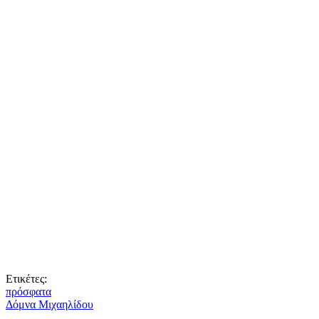
Ετικέτες:
πρόσφατα
Δόμνα Μιχαηλίδου