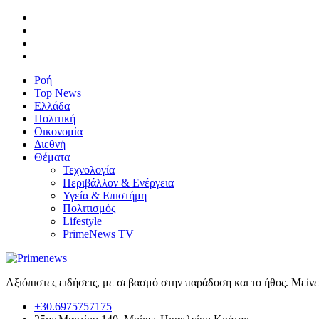
Ροή
Top News
Ελλάδα
Πολιτική
Οικονομία
Διεθνή
Θέματα
Τεχνολογία
Περιβάλλον & Ενέργεια
Υγεία & Επιστήμη
Πολιτισμός
Lifestyle
PrimeNews TV
Αξιόπιστες ειδήσεις, με σεβασμό στην παράδοση και το ήθος. Μείν
+30.6975757175