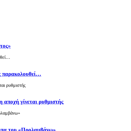
άτος»
ός παρακολουθεί…
η αποχή γίνεται ρυθμιστής
ύπα του «Προλαμβάνω»