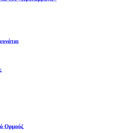
ρευνάται
ς
πό Ορμούζ