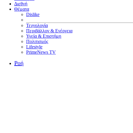
Διεθνή
Θέματα
Dislike
Τεχνολογία
Περιβάλλον & Ενέργεια
Υγεία & Επιστήμη
Πολιτισμός
Lifestyle
PrimeNews TV
Ροή