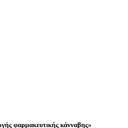
ωγής φαρμακευτικής κάνναβης»