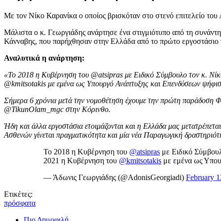
Με τον Νίκο Καρανίκα ο οποίος βρισκόταν στο στενό επιτελείο του
Μάλιστα ο κ. Γεωργιάδης ανάρτησε ένα στιγμιότυπο από τη συνάντ
Κάνναβης, που παρήχθησαν στην Ελλάδα από το πρώτο εργοστάσιο 
Αναλυτικά η ανάρτηση:
«Το 2018 η Κυβέρνηση του @atsipras με Ειδικό Σύμβουλο τον κ. Νί
@kmitsotakis με εμένα ως Υπουργό Ανάπτυξης και Επενδύσεων ψήφισ
Σήμερα 6 χρόνια μετά την νομοθέτηση έχουμε την πρώτη παράδοση 
@TikunOlam_mgc στην Κόρινθο.
Ήδη και άλλα εργοστάσια ετοιμάζονται και η Ελλάδα μας μετατρέπε
Ασθενών γίνεται πραγματικότητα και μία νέα Παραγωγική δραστηριότη
Το 2018 η Κυβέρνηση του
@atsipras
με Ειδικό Σύμβουλ
2021 η Κυβέρνηση του
@kmitsotakis
με εμένα ως Υπου
— Άδωνις Γεωργιάδης (@AdonisGeorgiadi)
February 1
Ετικέτες:
πρόσφατα
Πιο Δημοφιλή