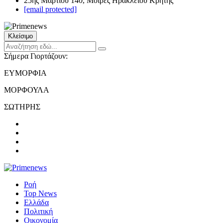
25ης Μαρτίου 140, Μοίρες Ηρακλείου Κρήτης
[email protected]
Κλείσιμο
Σήμερα Γιορτάζουν:
ΕΥΜΟΡΦΙΑ
ΜΟΡΦΟΥΛΑ
ΣΩΤΗΡΗΣ
Ροή
Top News
Ελλάδα
Πολιτική
Οικονομία