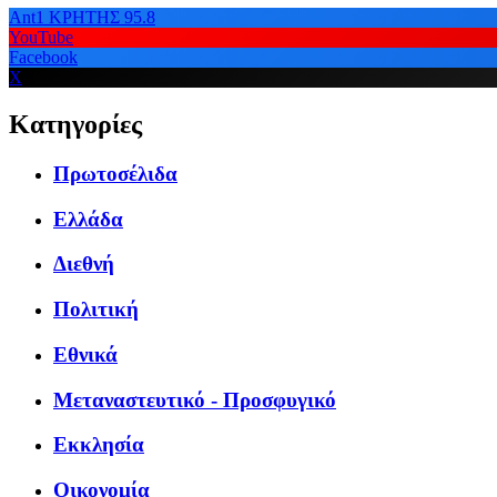
Ant1 ΚΡΗΤΗΣ 95.8
YouTube
Facebook
X
Κατηγορίες
Πρωτοσέλιδα
Ελλάδα
Διεθνή
Πολιτική
Εθνικά
Μεταναστευτικό - Προσφυγικό
Εκκλησία
Οικονομία