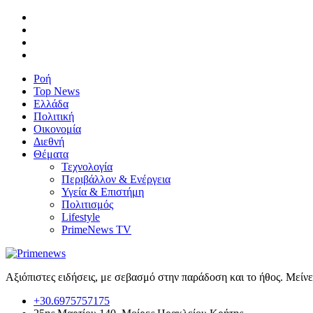
Ροή
Top News
Ελλάδα
Πολιτική
Οικονομία
Διεθνή
Θέματα
Τεχνολογία
Περιβάλλον & Ενέργεια
Υγεία & Επιστήμη
Πολιτισμός
Lifestyle
PrimeNews TV
Αξιόπιστες ειδήσεις, με σεβασμό στην παράδοση και το ήθος. Μείν
+30.6975757175