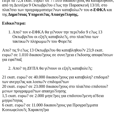
Περί τα 72,4 εκατ. ευρω? σε 77.010 δικαιου?χους θα καταβληθούν,
από τη Δευτέρα 9 Οκτωβρι?ου ε?ως την Παρασκευή 13/10, στο
πλαι?σιο των προγραμματισμε?νων καταβολω?ν του
e-ΕΦΚΑ
και
της
Δημο?σιας Υπηρεσι?ας Απασχο?λησης.
Ειδικο?τερα:
Απο? τον e-ΕΦΚΑ θα γι?νουν την περι?οδο 9 ε?ως 13
Οκτωβρι?ου οι εξη?ς καταβολε?ς, στο πλαι?σιο των
τακτικω?ν πληρωμω?ν του Φορε?α:
Απο? τις 9 ε?ως 13 Οκτωβρι?ου θα καταβληθου?ν 23,9 εκατ.
ευρω? σε 1.010 δικαιου?χους σε συνε?χεια ε?κδοσης αποφα?σεων
για εφα?παξ
Απο? τη ΔΥΠΑ θα γι?νουν οι εξη?ς καταβολε?ς:
21 εκατ. ευρω? σε 40.000 δικαιου?χους για καταβολη? επιδομα?
των ανεργι?ας και λοιπω?ν επιδομα?των
20 εκατ. ευρω? σε 23.000 δικαιου?χους στο πλαι?σιο επιδοτου?
μενων προγραμμα?των απασχο?λησης
1,5 εκατ. ευρω? σε 2.000 μητε?ρες για επιδοτου?μενη α?δεια
μητρο?τητας
6 εκατ. ευρω? σε 11.000 δικαιου?χους για Προγρα?μματα
Κοινωφελου?ς Χαρακτη?ρα