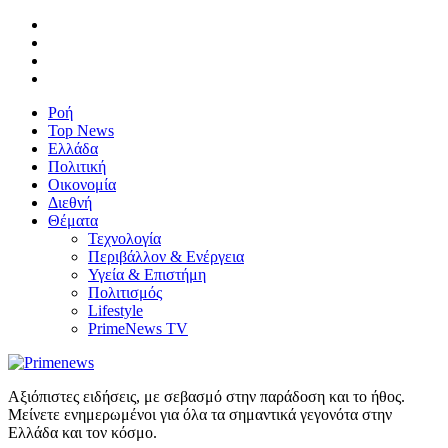
Ροή
Top News
Ελλάδα
Πολιτική
Οικονομία
Διεθνή
Θέματα
Τεχνολογία
Περιβάλλον & Ενέργεια
Υγεία & Επιστήμη
Πολιτισμός
Lifestyle
PrimeNews TV
Αξιόπιστες ειδήσεις, με σεβασμό στην παράδοση και το ήθος.
Μείνετε ενημερωμένοι για όλα τα σημαντικά γεγονότα στην
Ελλάδα και τον κόσμο.