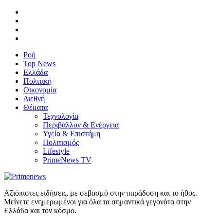
Ροή
Top News
Ελλάδα
Πολιτική
Οικονομία
Διεθνή
Θέματα
Τεχνολογία
Περιβάλλον & Ενέργεια
Υγεία & Επιστήμη
Πολιτισμός
Lifestyle
PrimeNews TV
Αξιόπιστες ειδήσεις, με σεβασμό στην παράδοση και το ήθος.
Μείνετε ενημερωμένοι για όλα τα σημαντικά γεγονότα στην
Ελλάδα και τον κόσμο.