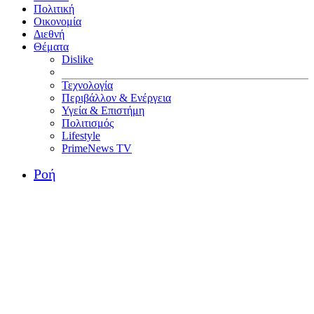
Πολιτική
Οικονομία
Διεθνή
Θέματα
Dislike
Τεχνολογία
Περιβάλλον & Ενέργεια
Υγεία & Επιστήμη
Πολιτισμός
Lifestyle
PrimeNews TV
Ροή