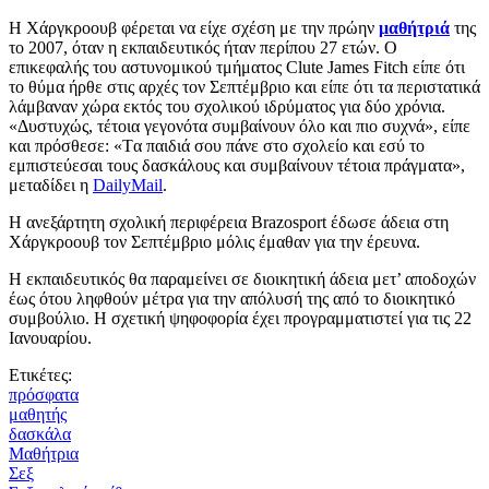
Η Χάργκροουβ φέρεται να είχε σχέση με την πρώην
μαθήτριά
της
το 2007, όταν η εκπαιδευτικός ήταν περίπου 27 ετών. Ο
επικεφαλής του αστυνομικού τμήματος Clute James Fitch είπε ότι
το θύμα ήρθε στις αρχές τον Σεπτέμβριο και είπε ότι τα περιστατικά
λάμβαναν χώρα εκτός του σχολικού ιδρύματος για δύο χρόνια.
«Δυστυχώς, τέτοια γεγονότα συμβαίνουν όλο και πιο συχνά», είπε
και πρόσθεσε: «Tα παιδιά σου πάνε στο σχολείο και εσύ το
εμπιστεύεσαι τους δασκάλους και συμβαίνουν τέτοια πράγματα»,
μεταδίδει η
DailyMail
.
Η ανεξάρτητη σχολική περιφέρεια Brazosport έδωσε άδεια στη
Χάργκροουβ τον Σεπτέμβριο μόλις έμαθαν για την έρευνα.
Η εκπαιδευτικός θα παραμείνει σε διοικητική άδεια μετ’ αποδοχών
έως ότου ληφθούν μέτρα για την απόλυσή της από το διοικητικό
συμβούλιο. Η σχετική ψηφοφορία έχει προγραμματιστεί για τις 22
Ιανουαρίου.
Ετικέτες:
πρόσφατα
μαθητής
δασκάλα
Μαθήτρια
Σεξ