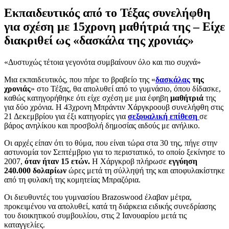
Εκπαιδευτικός από το Τέξας συνελήφθη
για σχέση με 15χρονη μαθήτριά της – Είχε
διακριθεί ως «δασκάλα της χρονιάς»
«Δυστυχώς τέτοια γεγονότα συμβαίνουν όλο και πιο συχνά»
Μια εκπαιδευτικός, που πήρε το βραβείο της «
δασκάλας
της
χρονιάς
» στο Τέξας, θα απολυθεί από το γυμνάσιο, όπου δίδασκε,
καθώς κατηγορήθηκε ότι είχε σχέση με μια έφηβη
μαθήτριά
της
για δύο χρόνια. Η 43χρονη Μπράντιν Χάργκροουβ συνελήφθη στις
21 Δεκεμβρίου για έξι κατηγορίες για
σεξουαλική επίθεση
σε
βάρος ανηλίκου και προσβολή δημοσίας αιδούς με ανήλικο.
Οι αρχές είπαν ότι το θύμα, που είναι τώρα στα 30 της, πήγε στην
αστυνομία τον Σεπτέμβριο για το περιστατικό, το οποίο ξεκίνησε το
2007,
όταν ήταν 15 ετών.
Η Χάργκροβ πλήρωσε
εγγύηση
240.000 δολαρίων
ώρες μετά τη σύλληψή της και αποφυλακίστηκε
από τη φυλακή της κομητείας Μπραζόρια.
Οι διευθυντές του γυμνασίου Brazoswood έλαβαν μέτρα,
προκειμένου να απολυθεί, κατά τη διάρκεια ειδικής συνεδρίασης
του διοικητικού συμβουλίου, στις 2 Ιανουαρίου μετά τις
καταγγελίες.