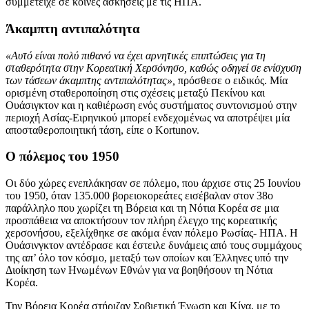
συμμετείχε σε κοινές ασκήσεις με τις ΗΠΑ.
Άκαμπτη αντιπαλότητα
«Αυτό είναι πολύ πιθανό να έχει αρνητικές επιπτώσεις για τη
σταθερότητα στην Κορεατική Χερσόνησο, καθώς οδηγεί σε ενίσχυση
των τάσεων άκαμπτης αντιπαλότητας»,
πρόσθεσε ο ειδικός. Μία
ορισμένη σταθεροποίηση στις σχέσεις μεταξύ Πεκίνου και
Ουάσιγκτον και η καθιέρωση ενός συστήματος συντονισμού στην
περιοχή Ασίας-Ειρηνικού μπορεί ενδεχομένως να αποτρέψει μία
αποσταθεροποιητική τάση, είπε ο Kortunov.
Ο πόλεμος του 1950
Οι δύο χώρες ενεπλάκησαν σε πόλεμο, που άρχισε στις 25 Ιουνίου
του 1950, όταν 135.000 βορειοκορεάτες εισέβαλαν στον 38ο
παράλληλο που χωρίζει τη Βόρεια και τη Νότια Κορέα σε μια
προσπάθεια να αποκτήσουν τον πλήρη έλεγχο της κορεατικής
χερσονήσου, εξελίχθηκε σε ακόμα έναν πόλεμο Ρωσίας- ΗΠΑ. Η
Ουάσινγκτον αντέδρασε και έστειλε δυνάμεις από τους συμμάχους
της απ’ όλο τον κόσμο, μεταξύ των οποίων και Έλληνες υπό την
Διοίκηση των Ηνωμένων Εθνών για να βοηθήσουν τη Νότια
Κορέα.
Την Βόρεια Κορέα στήριζαν Σοβιετική Ένωση και Κίνα, με το