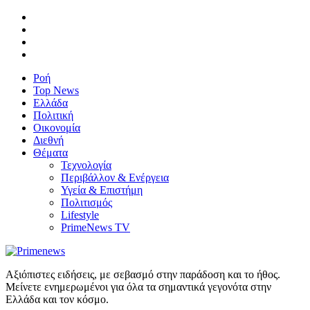
Ροή
Top News
Ελλάδα
Πολιτική
Οικονομία
Διεθνή
Θέματα
Τεχνολογία
Περιβάλλον & Ενέργεια
Υγεία & Επιστήμη
Πολιτισμός
Lifestyle
PrimeNews TV
Αξιόπιστες ειδήσεις, με σεβασμό στην παράδοση και το ήθος.
Μείνετε ενημερωμένοι για όλα τα σημαντικά γεγονότα στην
Ελλάδα και τον κόσμο.