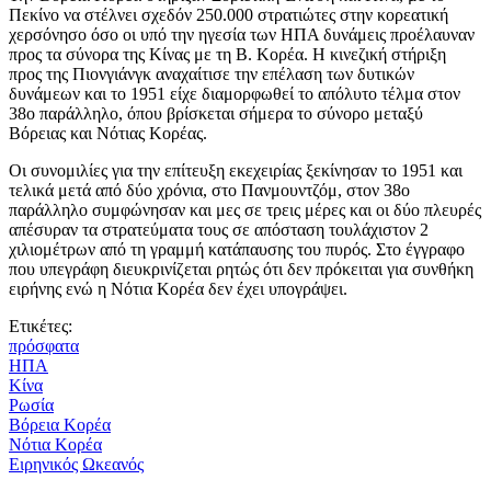
Πεκίνο να στέλνει σχεδόν 250.000 στρατιώτες στην κορεατική
χερσόνησο όσο οι υπό την ηγεσία των ΗΠΑ δυνάμεις προέλαυναν
προς τα σύνορα της Κίνας με τη Β. Κορέα. Η κινεζική στήριξη
προς της Πιονγιάνγκ αναχαίτισε την επέλαση των δυτικών
δυνάμεων και το 1951 είχε διαμορφωθεί το απόλυτο τέλμα στον
38ο παράλληλο, όπου βρίσκεται σήμερα το σύνορο μεταξύ
Βόρειας και Νότιας Κορέας.
Οι συνομιλίες για την επίτευξη εκεχειρίας ξεκίνησαν το 1951 και
τελικά μετά από δύο χρόνια, στο Πανμουντζόμ, στον 38ο
παράλληλο συμφώνησαν και μες σε τρεις μέρες και οι δύο πλευρές
απέσυραν τα στρατεύματα τους σε απόσταση τουλάχιστον 2
χιλιομέτρων από τη γραμμή κατάπαυσης του πυρός. Στο έγγραφο
που υπεγράφη διευκρινίζεται ρητώς ότι δεν πρόκειται για συνθήκη
ειρήνης ενώ η Νότια Κορέα δεν έχει υπογράψει.
Ετικέτες:
πρόσφατα
ΗΠΑ
Κίνα
Ρωσία
Βόρεια Κορέα
Νότια Κορέα
Ειρηνικός Ωκεανός