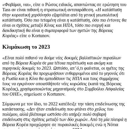
«Φοβάμαι, ναι»,
είπε ο Ρώσος ειδικός, απαντώντας σε ερώτηση του
Tass αν είναι πιθανή η στρατιωτική αντιπαράθεση.
«Η κατάσταση
στην κορεατική χερσόνησο εξαρτάται από τη γενική γεωπολιτική
κατάσταση. Όσο πιο τεταμένη είναι η κατάσταση, όσο πιο έντονες θα
είναι οι σχέσεις μεταξύ Κίνας και ΗΠΑ, τόσο πιο ενεργή και
διεκδικητική θα είναι η συμπεριφορά των ηγετών της Βόρειας
Κορέας»
είπε ο Kortunov.
Κλιμάκωση το 2023
«Είναι πολύ πιθανό να δούμε νέες δοκιμές βαλλιστικών πυραύλων
από τη Βόρεια Κορέα σε μια τέτοια περίπτωση και ακόμη και
πυρηνικές δοκιμές το 2023. Ωστόσο, απ’ ό,τι φαίνεται, οι ηγέτες της
Βόρειας Κορέας θα προχωρήσουν ενθαρρυμένοι από το γεγονός ότι
η Ρωσία και η Κίνα θα εμποδίσουν τις ΗΠΑ και τους συμμάχους
τους να εγκρίνουν οποιεσδήποτε νέες κυρώσεις
(κατά της Βόρειας
Κορέας),
χρησιμοποιώντας μηχανισμούς στο Συμβούλιο Ασφαλείας
του ΟΗΕ»,
σημείωσε ο Kortunov.
Σύμφωνα με τον ίδιο, το 2022 κατέδειξε την τάση επιδείνωσης της
κατάστασης.
«Δεν ήταν επιδείνωση που φτάνει στο χείλος του
πολέμου, αλλά βλέπουμε ωστόσο ότι υπήρξε πολύ σοβαρή
επιδείνωση στις σχέσεις μεταξύ των δύο χωρών. Από τη μία πλευρά η
Βόρεια Κ
ορέα προχώρησε σε πυραυλικές δοκιμές ενώ η Νότια