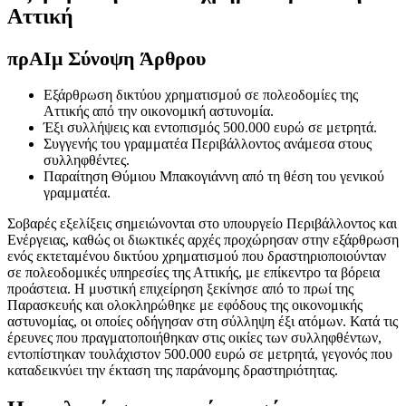
Αττική
πρ
ΑΙ
μ Σύνοψη Άρθρου
Εξάρθρωση δικτύου χρηματισμού σε πολεοδομίες της
Αττικής από την οικονομική αστυνομία.
Έξι συλλήψεις και εντοπισμός 500.000 ευρώ σε μετρητά.
Συγγενής του γραμματέα Περιβάλλοντος ανάμεσα στους
συλληφθέντες.
Παραίτηση Θύμιου Μπακογιάννη από τη θέση του γενικού
γραμματέα.
Σοβαρές εξελίξεις σημειώνονται στο υπουργείο Περιβάλλοντος και
Ενέργειας, καθώς οι διωκτικές αρχές προχώρησαν στην εξάρθρωση
ενός εκτεταμένου δικτύου χρηματισμού που δραστηριοποιούνταν
σε πολεοδομικές υπηρεσίες της Αττικής, με επίκεντρο τα βόρεια
προάστεια. Η μυστική επιχείρηση ξεκίνησε από το πρωί της
Παρασκευής και ολοκληρώθηκε με εφόδους της οικονομικής
αστυνομίας, οι οποίες οδήγησαν στη σύλληψη έξι ατόμων. Κατά τις
έρευνες που πραγματοποιήθηκαν στις οικίες των συλληφθέντων,
εντοπίστηκαν τουλάχιστον 500.000 ευρώ σε μετρητά, γεγονός που
καταδεικνύει την έκταση της παράνομης δραστηριότητας.