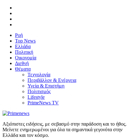
Ροή
Top News
Ελλάδα
Πολιτική
Οικονομία
Διεθνή
Θέματα
Τεχνολογία
Περιβάλλον & Ενέργεια
Υγεία & Επιστήμη
Πολιτισμός
Lifestyle
PrimeNews TV
Αξιόπιστες ειδήσεις, με σεβασμό στην παράδοση και το ήθος.
Μείνετε ενημερωμένοι για όλα τα σημαντικά γεγονότα στην
Ελλάδα και τον κόσμο.