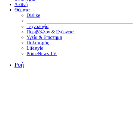
Διεθνή
Θέματα
Dislike
Τεχνολογία
Περιβάλλον & Ενέργεια
Υγεία & Επιστήμη
Πολιτισμός
Lifestyle
PrimeNews TV
Ροή