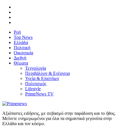
Ροή
Top News
Ελλάδα
Πολιτική
Οικονομία
Διεθνή
Θέματα
Τεχνολογία
Περιβάλλον & Ενέργεια
Υγεία & Επιστήμη
Πολιτισμός
Lifestyle
PrimeNews TV
Αξιόπιστες ειδήσεις, με σεβασμό στην παράδοση και το ήθος.
Μείνετε ενημερωμένοι για όλα τα σημαντικά γεγονότα στην
Ελλάδα και τον κόσμο.