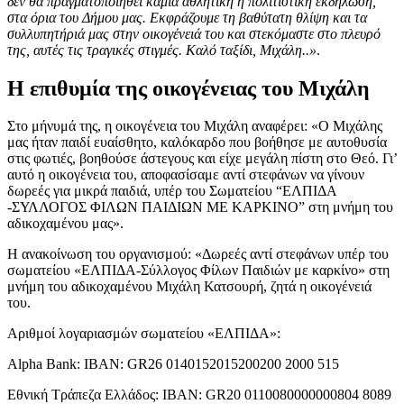
δεν θα πραγματοποιηθεί καμία αθλητική ή πολιτιστική εκδήλωση,
στα όρια του Δήμου μας. Εκφράζουμε τη βαθύτατη θλίψη και τα
συλλυπητήριά μας στην οικογένειά του και στεκόμαστε στο πλευρό
της, αυτές τις τραγικές στιγμές. Καλό ταξίδι, Μιχάλη..»
.
Η επιθυμία της οικογένειας του Μιχάλη
Στο μήνυμά της, η οικογένεια του Μιχάλη αναφέρει: «Ο Μιχάλης
μας ήταν παιδί ευαίσθητο, καλόκαρδο που βοήθησε με αυτοθυσία
στις φωτιές, βοηθούσε άστεγους και είχε μεγάλη πίστη στο Θεό. Γι’
αυτό η οικογένεια του, αποφασίσαμε αντί στεφάνων να γίνουν
δωρεές για μικρά παιδιά, υπέρ του Σωματείου “ΕΛΠΙΔΑ
-ΣΥΛΛΟΓΟΣ ΦΙΛΩΝ ΠΑΙΔΙΩΝ ΜΕ ΚΑΡΚΙΝΟ” στη μνήμη του
αδικοχαμένου μας».
Η ανακοίνωση του οργανισμού: «Δωρεές αντί στεφάνων υπέρ του
σωματείου «ΕΛΠΙΔΑ-Σύλλογος Φίλων Παιδιών με καρκίνο» στη
μνήμη του αδικοχαμένου Μιχάλη Κατσουρή, ζητά η οικογένειά
του.
Αριθμοί λογαριασμών σωματείου «ΕΛΠΙΔΑ»:
Alpha Bank: IBAN: GR26 0140152015200200 2000 515
Εθνική Τράπεζα Ελλάδος: IBAN: GR20 0110080000000804 8089