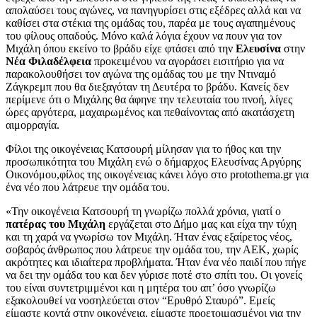
απολαύσει τους αγώνες, να πανηγυρίσει στις εξέδρες αλλά και να
καθίσει στα στέκια της ομάδας του, παρέα με τους αγαπημένους
του φίλους οπαδούς. Μόνο καλά λόγια έχουν να πουν για τον
Μιχάλη όπου εκείνο το βράδυ είχε φτάσει από την
Ελευσίνα
στην
Νέα Φιλαδέλφεια
προκειμένου να αγοράσει εισιτήριο για να
παρακολουθήσει τον αγώνα της ομάδας του με την Ντιναμό
Ζάγκρεμπ που θα διεξαγόταν τη Δευτέρα το βράδυ. Κανείς δεν
περίμενε ότι ο Μιχάλης θα άφηνε την τελευταία του πνοή, λίγες
ώρες αργότερα, μαχαιρωμένος και πεθαίνοντας από ακατάσχετη
αιμορραγία.
Φίλοι της οικογένειας Κατσουρή μίλησαν για το ήθος και την
προσωπικότητα του Μιχάλη ενώ ο δήμαρχος Ελευσίνας Αργύρης
Οικονόμου,φίλος της οικογένειας κάνει λόγο στο protothema.gr για
ένα νέο που λάτρευε την ομάδα του.
«Την οικογένεια Κατσουρή τη γνωρίζω πολλά χρόνια, γιατί ο
πατέρας του Μιχάλη
εργάζεται στο Δήμο μας και είχα την τύχη
και τη χαρά να γνωρίσω τον Μιχάλη. Ήταν ένας εξαίρετος νέος,
σοβαρός άνθρωπος που λάτρευε την ομάδα του, την ΑΕΚ, χωρίς
ακρότητες και ιδιαίτερα προβλήματα. Ήταν ένα νέο παιδί που πήγε
να δει την ομάδα του και δεν γύρισε ποτέ στο σπίτι του. Οι γονείς
του είναι συντετριμμένοι και η μητέρα του απ’ όσο γνωρίζω
εξακολουθεί να νοσηλεύεται στον “Ερυθρό Σταυρό”. Εμείς
είμαστε κοντά στην οικογένεια, είμαστε προετοιμασμένοι για την