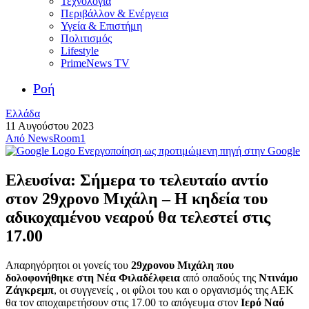
Τεχνολογία
Περιβάλλον & Ενέργεια
Υγεία & Επιστήμη
Πολιτισμός
Lifestyle
PrimeNews TV
Ροή
Ελλάδα
11 Αυγούστου 2023
Από
NewsRoom1
Ενεργοποίηση ως προτιμώμενη πηγή στην Google
Ελευσίνα: Σήμερα το τελευταίο αντίο
στον 29χρονο Μιχάλη – Η κηδεία του
αδικοχαμένου νεαρού θα τελεστεί στις
17.00
Απαρηγόρητοι οι γονείς του
29χρονου Μιχάλη που
δολοφονήθηκε στη Νέα Φιλαδέλφεια
από οπαδούς της
Ντινάμο
Ζάγκρεμπ
, οι συγγενείς , οι φίλοι του και ο οργανισμός της ΑΕΚ
θα τον αποχαιρετήσουν στις 17.00 το απόγευμα στον
Ιερό Ναό