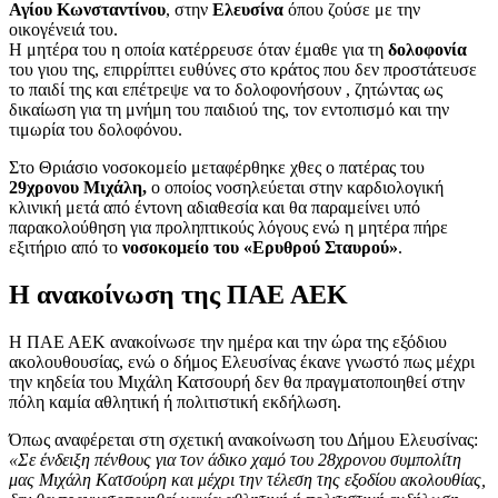
Αγίου Κωνσταντίνου
, στην
Ελευσίνα
όπου ζούσε με την
οικογένειά του.
Η μητέρα του η οποία κατέρρευσε όταν έμαθε για τη
δολοφονία
του γιου της, επιρρίπτει ευθύνες στο κράτος που δεν προστάτευσε
το παιδί της και επέτρεψε να το δολοφονήσουν , ζητώντας ως
δικαίωση για τη μνήμη του παιδιού της, τον εντοπισμό και την
τιμωρία του δολοφόνου.
Στο Θριάσιο νοσοκομείο μεταφέρθηκε χθες ο πατέρας του
29χρονου Μιχάλη,
ο οποίος νοσηλεύεται στην καρδιολογική
κλινική μετά από έντονη αδιαθεσία και θα παραμείνει υπό
παρακολούθηση για προληπτικούς λόγους ενώ η μητέρα πήρε
εξιτήριο από το
νοσοκομείο του «Ερυθρού Σταυρού»
.
Η ανακοίνωση της ΠΑΕ ΑΕΚ
Η ΠΑΕ ΑΕΚ ανακοίνωσε την ημέρα και την ώρα της εξόδιου
ακολουθουσίας, ενώ ο δήμος Ελευσίνας έκανε γνωστό πως μέχρι
την κηδεία του Μιχάλη Κατσουρή δεν θα πραγματοποιηθεί στην
πόλη καμία αθλητική ή πολιτιστική εκδήλωση.
Όπως αναφέρεται στη σχετική ανακοίνωση του Δήμου Ελευσίνας:
«Σε ένδειξη πένθους για τον άδικο χαμό του 28χρονου συμπολίτη
μας Μιχάλη Κατσούρη και μέχρι την τέλεση της εξοδίου ακολουθίας,