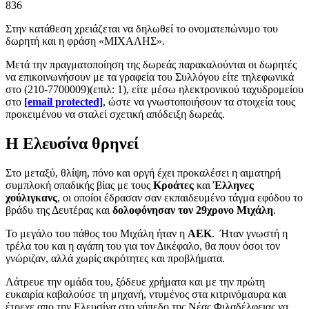
836
Στην κατάθεση χρειάζεται να δηλωθεί το ονοματεπώνυμο του
δωρητή και η φράση «ΜΙΧΑΛΗΣ».
Μετά την πραγματοποίηση της δωρεάς παρακαλούνται οι δωρητές
να επικοινωνήσουν με τα γραφεία του Συλλόγου είτε τηλεφωνικά
στο (210-7700009)(επιλ: 1), είτε μέσω ηλεκτρονικού ταχυδρομείου
στο
[email protected]
, ώστε να γνωστοποιήσουν τα στοιχεία τους
προκειμένου να σταλεί σχετική απόδειξη δωρεάς.
Η Ελευσίνα θρηνεί
Στο μεταξύ, θλίψη, πόνο και οργή έχει προκαλέσει η αιματηρή
συμπλοκή οπαδικής βίας με τους
Κροάτες
και
Έλληνες
χούλιγκανς
, οι οποίοι έδρασαν σαν εκπαιδευμένο τάγμα εφόδου το
βράδυ της Δευτέρας και
δολοφόνησαν τον 29χρονο Μιχάλη
.
Το μεγάλο του πάθος του Μιχάλη ήταν η
ΑΕΚ
. Ήταν γνωστή η
τρέλα του και η αγάπη του για τον Δικέφαλο, θα πουν όσοι τον
γνώριζαν, αλλά χωρίς ακρότητες και προβλήματα.
Λάτρευε την ομάδα του, ξόδευε χρήματα και με την πρώτη
ευκαιρία καβαλούσε τη μηχανή, ντυμένος στα κιτρινόμαυρα και
έτρεχε απο την Ελευσίνα στο γήπεδο της Νέας Φιλαδέλφειας να