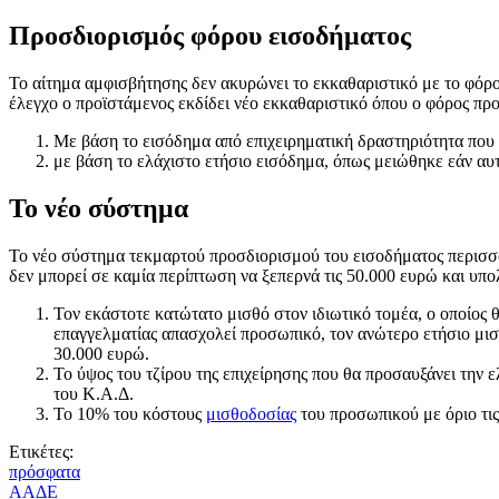
Προσδιορισμός φόρου εισοδήματος
Το αίτημα αμφισβήτησης δεν ακυρώνει το εκκαθαριστικό με το φόρο
έλεγχο ο προϊστάμενος εκδίδει νέο εκκαθαριστικό όπου ο φόρος προ
Με βάση το εισόδημα από επιχειρηματική δραστηριότητα που
με βάση το ελάχιστο ετήσιο εισόδημα, όπως μειώθηκε εάν αυ
Το νέο σύστημα
Το νέο σύστημα τεκμαρτού προσδιορισμού του εισοδήματος περισσό
δεν μπορεί σε καμία περίπτωση να ξεπερνά τις 50.000 ευρώ και υπο
Τον εκάστοτε κατώτατο μισθό στον ιδιωτικό τομέα, ο οποίος 
επαγγελματίας απασχολεί προσωπικό, τον ανώτερο ετήσιο μισ
30.000 ευρώ.
Το ύψος του τζίρου της επιχείρησης που θα προσαυξάνει την
του Κ.Α.Δ.
Το 10% του κόστους
μισθοδοσίας
του προσωπικού με όριο τις
Ετικέτες:
πρόσφατα
ΑΑΔΕ