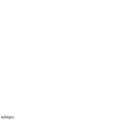
ν κόσμο.