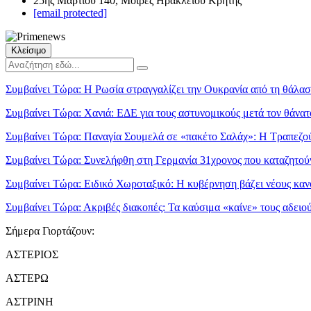
25ης Μαρτίου 140, Μοίρες Ηρακλείου Κρήτης
[email protected]
Κλείσιμο
Συμβαίνει Τώρα:
Η Ρωσία στραγγαλίζει την Ουκρανία από τη θάλα
Συμβαίνει Τώρα:
Χανιά: ΕΔΕ για τους αστυνομικούς μετά τον θάνατ
Συμβαίνει Τώρα:
Παναγία Σουμελά σε «πακέτο Σαλάχ»: Η Τραπεζού
Συμβαίνει Τώρα:
Συνελήφθη στη Γερμανία 31χρονος που καταζητούν
Συμβαίνει Τώρα:
Ειδικό Χωροταξικό: Η κυβέρνηση βάζει νέους κανό
Συμβαίνει Τώρα:
Ακριβές διακοπές: Τα καύσιμα «καίνε» τους αδει
Σήμερα Γιορτάζουν:
ΑΣΤΕΡΙΟΣ
ΑΣΤΕΡΩ
ΑΣΤΡΙΝΗ