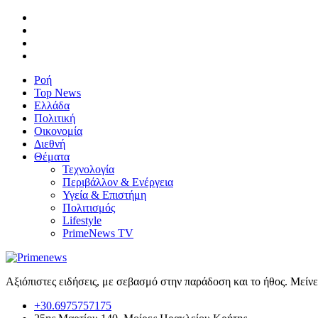
Ροή
Top News
Ελλάδα
Πολιτική
Οικονομία
Διεθνή
Θέματα
Τεχνολογία
Περιβάλλον & Ενέργεια
Υγεία & Επιστήμη
Πολιτισμός
Lifestyle
PrimeNews TV
Αξιόπιστες ειδήσεις, με σεβασμό στην παράδοση και το ήθος. Μείν
+30.6975757175