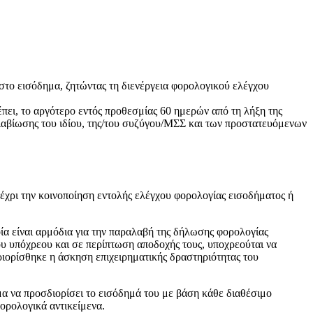
το εισόδημα, ζητώντας τη διενέργεια φορολογικού ελέγχου
ει, το αργότερο εντός προθεσμίας 60 ημερών από τη λήξη της
ιαβίωσης του ιδίου, της/του συζύγου/ΜΣΣ και των προστατευόμενων
έχρι την κοινοποίηση εντολής ελέγχου φορολογίας εισοδήματος ή
οία είναι αρμόδια για την παραλαβή της δήλωσης φορολογίας
ου υπόχρεου και σε περίπτωση αποδοχής τους, υποχρεούται να
ριορίσθηκε η άσκηση επιχειρηματικής δραστηριότητας του
μα να προσδιορίσει το εισόδημά του με βάση κάθε διαθέσιμο
φορολογικά αντικείμενα.