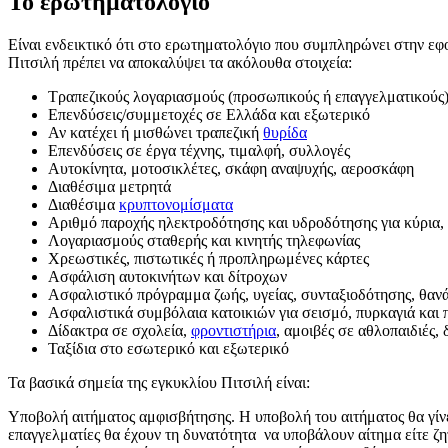
Το ερωτηματολόγιο
Είναι ενδεικτικό ότι στο ερωτηματολόγιο που συμπληρώνει στην εφ
Πιτσιλή πρέπει να αποκαλύψει τα ακόλουθα στοιχεία:
Τραπεζικούς λογαριασμούς (προσωπικούς ή επαγγελματικούς
Επενδύσεις/συμμετοχές σε Ελλάδα και εξωτερικό
Αν κατέχει ή μισθώνει τραπεζική
θυρίδα
Επενδύσεις σε έργα τέχνης, τιμαλφή, συλλογές
Αυτοκίνητα, μοτοσικλέτες, σκάφη αναψυχής, αεροσκάφη
Διαθέσιμα μετρητά
Διαθέσιμα
κρυπτονομίσματα
Αριθμό παροχής ηλεκτροδότησης και υδροδότησης για κύρια, 
Λογαριασμούς σταθερής και κινητής τηλεφωνίας
Χρεωστικές, πιστωτικές ή προπληρωμένες κάρτες
Ασφάλιση αυτοκινήτων και δίτροχων
Ασφαλιστικό πρόγραμμα ζωής, υγείας, συνταξιοδότησης, θαν
Ασφαλιστικά συμβόλαια κατοικιών για σεισμό, πυρκαγιά και
Δίδακτρα σε σχολεία,
φροντιστήρια
, αμοιβές σε αθλοπαιδιές,
Ταξίδια στο εσωτερικό και εξωτερικό
Τα βασικά σημεία της εγκυκλίου Πιτσιλή είναι:
Υποβολή αιτήματος αμφισβήτησης. Η υποβολή του αιτήματος θα γίν
επαγγελματίες θα έχουν τη δυνατότητα να υποβάλουν αίτημα είτε ζη