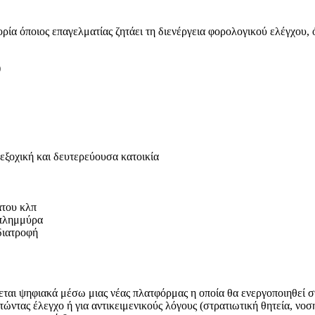
ορία όποιος επαγελματίας ζητάει τη διενέργεια φορολογικού ελέγχου,
)
εξοχική και δευτερεύουσα κατοικία
άτου κλπ
 πλημμύρα
 διατροφή
εται ψηφιακά μέσω μιας νέας πλατφόρμας η οποία θα ενεργοποιηθεί 
τώντας έλεγχο ή για αντικειμενικούς λόγους (στρατιωτική θητεία, νο