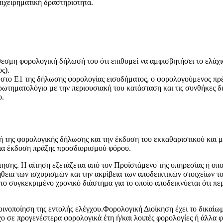
ιχειρηματική δραστηριοτητα.
σμη φορολογική δήλωσή του ότι επιθυμεί να αμφισβητήσει το ελάχισ
ς).
στο Ε1 της δήλωσης φορολογίας εισοδήματος, ο φορολογούμενος πρέπ
ωτηματολόγιο με την περιουσιακή του κατάσταση και τις συνθήκες δ
ο.
 της φορολογικής δήλωσης και την έκδοση του εκκαθαριστικού και μ
για έκδοση πράξης προσδιορισμού φόρου.
τησης. Η αίτηση εξετάζεται από τον Προϊστάμενο της υπηρεσίας η οπ
εια των ισχυρισμών και την ακρίβεια των αποδεικτικών στοιχείων τ
ο συγκεκριμένο χρονικό διάστημα για το οποίο αποδεικνύεται ότι πε
κοινοποίηση της εντολής ελέγχου.Φορολογική Διοίκηση έχει το δικαίω
γχο σε προγενέστερα φορολογικά έτη ή/και λοιπές φορολογίες ή άλλα 