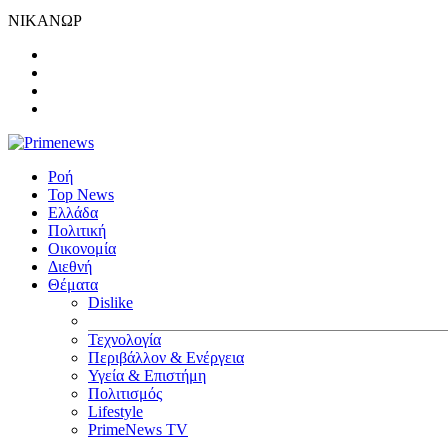
ΝΙΚΑΝΩΡ
Ροή
Top News
Ελλάδα
Πολιτική
Οικονομία
Διεθνή
Θέματα
Dislike
Τεχνολογία
Περιβάλλον & Ενέργεια
Υγεία & Επιστήμη
Πολιτισμός
Lifestyle
PrimeNews TV