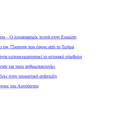
σσα – Ο λογαριασμός περνά στην Ευρώπη
ο της 75χρονης που έφυγε από το Τμήμα
ντα εμπορευματοποιεί το ιστορικό σύμβολο
ταν για τρεις ανθρωποκτονίες
νες στην τουριστική ανάπτυξη
ούχους του Αυγούστου