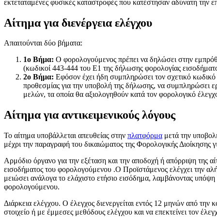
εκτεταταμένες φυσικές καταστροφές που κατέστησαν αδύνατη την επ
Αίτημα για διενέργεια ελέγχου
Απαιτούνται δύο βήματα:
1ο Βήμα:
Ο φορολογούμενος πρέπει να δηλώσει στην εμπρόθε
(κωδικοί 443-444 του Ε1 της δήλωσης φορολογίας εισοδήματο
2ο Βήμα:
Εφόσον έχει ήδη συμπληρώσει τον σχετικό κωδικό 
προθεσμίας για την υποβολή της δήλωσης, να συμπληρώσει ερ
μελών, τα οποία θα αξιολογηθούν κατά τον φορολογικό έλεγχ
Αίτημα για αντικειμενικούς λόγους
Το αίτημα υποβάλλεται απευθείας στην
πλατφόρμα
μετά την υποβολή
μέχρι την παραγραφή του δικαιώματος της Φορολογικής Διοίκησης 
Αρμόδιο όργανο για την εξέταση και την αποδοχή ή απόρριψη της αί
εισοδήματος του φορολογούμενου .Ο Προϊστάμενος ελέγχει την αλήθ
μειώσει ανάλογα το ελάχιστο ετήσιο εισόδημα, λαμβάνοντας υπόψη τ
φορολογούμενου.
Διάρκεια ελέγχου. Ο έλεγχος διενεργείται εντός 12 μηνών από την 
στοιχείο ή με έμμεσες μεθόδους ελέγχου και να επεκτείνει τον έλε