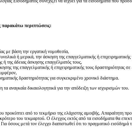
ίας Εισοδήματος συνεχίζει να ισχύει για τα εισοδήματα που προσδι
ς παρακάτω περιπτώσεις:
ας με βάση την εργατική νομοθεσία,
νολικά ή μερικά, την άσκηση της επαγγελματικής ή επιχειρηματικής 
ης ή της άδειας άσκησης επαγγέλματός τους,
ησης της επαγγελματικής ή επιχειρηματικής τους δραστηριότητας σε
συμφέρον,
ρηματικής δραστηριότητας για συγκεκριμένο χρονικό διάστημα.
 τα αναγκαία δικαιολογητικά για την απόδειξη των ισχυρισμών του.
ου προκύπτει από το τεκμήριο της ελάχιστης αμοιβής. Απαραίτητη προϋ
ικρότερο του τεκμαρτού. O έλεγχος εκτός από τα εισοδήματα θα επεκτ
 Για όσους μετά τον έλεγχο διαπιστωθεί ότι το πραγματικό εισόδημά 