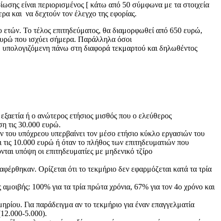
ίωσης είναι περιορισμένος [ κάτω από 50 σύμφωνα με τα στοιχεία
ερα και να δεχτούν τον έλεγχο της εφορίας.
υο ετών. To τέλος επιτηδεύματος, θα διαμορφωθεί από 650 ευρώ,
ευρώ που ισχύει σήμερα. Παράλληλα όσοι
, υπολογιζόμενη πάνω στη διαφορά τεκμαρτού και δηλωθέντος
εξαετία ή ο ανώτερος ετήσιος μισθός που ο ελεύθερος
η τις 30.000 ευρώ.
ών του υπόχρεου υπερβαίνει τον μέσο ετήσιο κύκλο εργασιών του
τις 10.000 ευρώ ή όταν το πλήθος των επιτηδευματιών που
ται υπόψη οι επιτηδευματίες με μηδενικό τζίρο
φέρθηκαν. Ορίζεται ότι το τεκμήριο δεν εφαρμόζεται κατά τα τρία
 αμοιβής: 100% για τα τρία πρώτα χρόνια, 67% για τον 4ο χρόνο και
ηρίου. Για παράδειγμα αν το τεκμήριο για έναν επαγγελματία
(12.000-5.000).