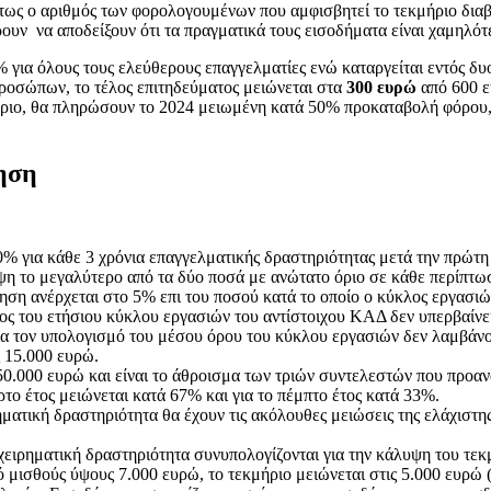
τως ο αριθμός των φορολογουμένων που αμφισβητεί το τεκμήριο διαβ
ρουν να αποδείξουν ότι τα πραγματικά τους εισοδήματα είναι χαμηλότ
% για όλους τους ελεύθερους επαγγελματίες ενώ καταργείται εντός δ
ροσώπων, το τέλος επιτηδεύματος μειώνεται στα
300 ευρώ
από 600 
μήριο, θα πληρώσουν το 2024 μειωμένη κατά 50% προκαταβολή φόρου
ηση
 για κάθε 3 χρόνια επαγγελματικής δραστηριότητας μετά την πρώτη 
η το μεγαλύτερο από τα δύο ποσά με ανώτατο όριο σε κάθε περίπτωσ
ξηση ανέρχεται στο 5% επι του ποσού κατά το οποίο ο κύκλος εργασι
 του ετήσιου κύκλου εργασιών του αντίστοιχου ΚΑΔ δεν υπερβαίνει 
ια τον υπολογισμό του μέσου όρου του κύκλου εργασιών δεν λαμβάνον
 15.000 ευρώ.
50.000 ευρώ και είναι το άθροισμα των τριών συντελεστών που προανα
ρτο έτος μειώνεται κατά 67% και για το πέμπτο έτος κατά 33%.
ματική δραστηριότητα θα έχουν τις ακόλουθες μειώσεις της ελάχιστης
χειρηματική δραστηριότητα συνυπολογίζονται για την κάλυψη του τεκμ
πό μισθούς ύψους 7.000 ευρώ, το τεκμήριο μειώνεται στις 5.000 ευρώ 