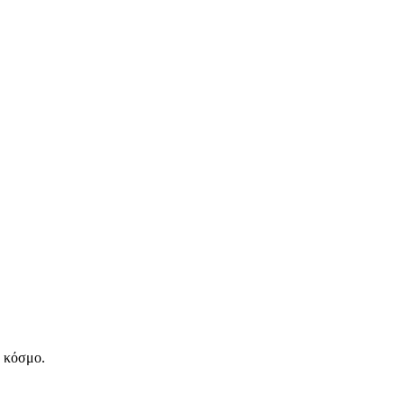
ν κόσμο.