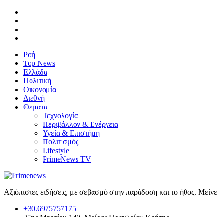
Ροή
Top News
Ελλάδα
Πολιτική
Οικονομία
Διεθνή
Θέματα
Τεχνολογία
Περιβάλλον & Ενέργεια
Υγεία & Επιστήμη
Πολιτισμός
Lifestyle
PrimeNews TV
Αξιόπιστες ειδήσεις, με σεβασμό στην παράδοση και το ήθος. Μείν
+30.6975757175