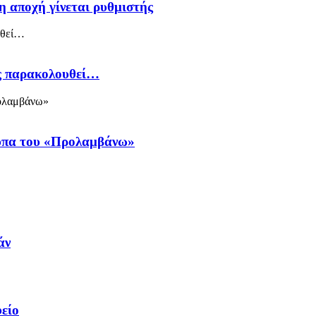
η αποχή γίνεται ρυθμιστής
ός παρακολουθεί…
ύπα του «Προλαμβάνω»
άν
φείο