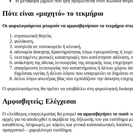
Η μεταφορά ζημιών που ήδη προβλέπεται στον Κώδικα Φορολογ
Πότε είναι «μαχητό» το τεκμήριο
Οι φορολογούμενοι μπορούν να αμφισβητήσουν το τεκμήριο στι
στρατιωτική θητεία,
φυλάκιση,
νοσηλεία σε νοσοκομείο ή κλινική,
αδυναμία άσκησης δραστηριότητας λόγω εγκυμοσύνης ή λοχεί
εκτεταμένες φυσικές καταστροφές που κατέστησαν αδύνατη, συ
ανάκληση της άδειας λειτουργίας της ατομικής τους επιχείρησ
απαγόρευση λειτουργίας του καταστήματος ή άλλου χώρου άσκ
δημόσιας υγείας ή άλλου λόγου που υπαγορεύει το δημόσιο 
άλλοι λόγοι ανωτέρας βίας που εμποδίζουν την άσκηση επιχει
Ο φορολογούμενος θα πρέπει να υποβάλλει στη φορολογική διοίκηση
Αμφισβητείς; Ελέγχεσαι
Ο ελεύθερος επαγγελματίας θα μπορεί
να αμφισβητήσει το ποσό
π
αρχές για να αποδειχθεί η ακρίβεια της δήλωσής του για εισόδημα μ
καταθέσεις, πληρωμές με κάρτες και γενικά καταναλωτικές δαπάνες.
πραγματικό – χαμηλότερο εισόδημα.