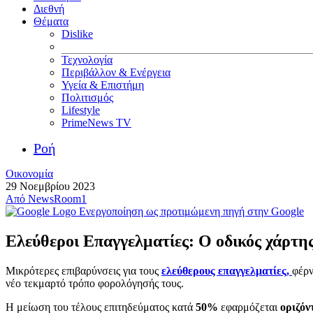
Διεθνή
Θέματα
Dislike
Τεχνολογία
Περιβάλλον & Ενέργεια
Υγεία & Επιστήμη
Πολιτισμός
Lifestyle
PrimeNews TV
Ροή
Οικονομία
29 Νοεμβρίου 2023
Από
NewsRoom1
Ενεργοποίηση ως προτιμώμενη πηγή στην Google
Ελεύθεροι Επαγγελματίες: Ο οδικός χάρτη
Mικρότερες επιβαρύνσεις για τους
ελεύθερους επαγγελματίες,
φέρν
νέο τεκμαρτό τρόπο φορολόγησής τoυς.
Η μείωση του τέλους επιτηδεύματος κατά
50%
εφαρμόζεται
οριζόν