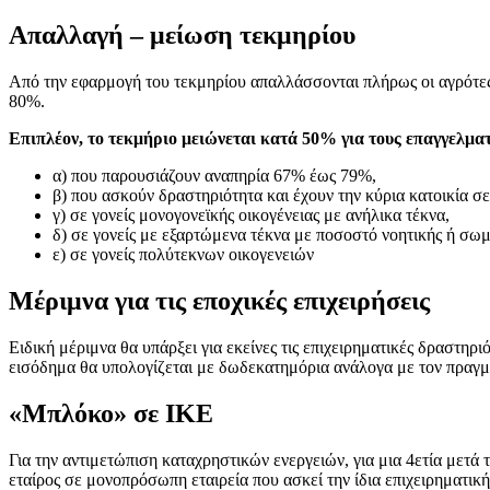
Απαλλαγή – μείωση τεκμηρίου
Από την εφαρμογή του τεκμηρίου απαλλάσσονται πλήρως οι αγρότες,
80%.
Επιπλέον, το τεκμήριο μειώνεται κατά 50% για τους επαγγελματ
α) που παρουσιάζουν αναπηρία 67% έως 79%,
β) που ασκούν δραστηριότητα και έχουν την κύρια κατοικία σ
γ) σε γονείς μονογονεϊκής οικογένειας με ανήλικα τέκνα,
δ) σε γονείς με εξαρτώμενα τέκνα με ποσοστό νοητικής ή σω
ε) σε γονείς πολύτεκνων οικογενειών
Mέριμνα για τις εποχικές επιχειρήσεις
Ειδική μέριμνα θα υπάρξει για εκείνες τις επιχειρηματικές δραστηρι
εισόδημα θα υπολογίζεται με δωδεκατημόρια ανάλογα με τον πραγμα
«Μπλόκο» σε ΙΚΕ
Για την αντιμετώπιση καταχρηστικών ενεργειών, για μια 4ετία μετά
εταίρος σε μονοπρόσωπη εταιρεία που ασκεί την ίδια επιχειρηματικ