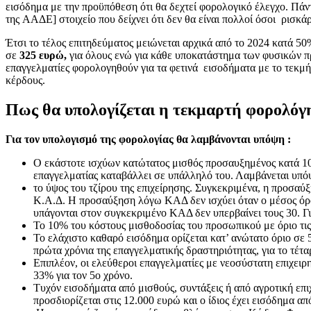
εισόδημα με την προϋπόθεση ότι θα δεχτεί φορολογικό έλεγχο. Πάν
της ΑΑΔΕ] στοιχείο που δείχνει ότι δεν θα είναι πολλοί όσοι ρισκά
Έτσι το τέλος επιτηδεύματος μειώνεται αρχικά από το 2024 κατά 50
σε
325 ευρώ,
για όλους ενώ για κάθε υποκατάστημα των φυσικών π
επαγγελματίες φορολογηθούν για τα φετινά εισοδήματα με το τεκ
κέρδους.
Πως θα υπολογίζεται η τεκμαρτή φορολόγ
Για τον υπολογισμό της φορολογίας θα λαμβάνονται υπόψη :
Ο εκάστοτε ισχύων κατώτατος μισθός προσαυξημένος κατά 10%
επαγγελματίας καταβάλλει σε υπάλληλό του. Λαμβάνεται υπόψ
το ύψος του τζίρου της επιχείρησης. Συγκεκριμένα, η προσαύ
Κ.Α.Δ. Η προσαύξηση λόγω ΚΑΔ δεν ισχύει όταν ο μέσος όρος
υπάγονται στον συγκεκριμένο ΚΑΔ δεν υπερβαίνει τους 30. Γ
Το 10% του κόστους μισθοδοσίας του προσωπικού με όριο τις
Το ελάχιστο καθαρό εισόδημα ορίζεται κατ’ ανώτατο όριο σε 
πρώτα χρόνια της επαγγελματικής δραστηριότητας, για το τέτα
Eπιπλέον, οι ελεύθεροι επαγγελματίες με νεοσύστατη επιχειρη
33% για τον 5ο χρόνο.
Τυχόν εισοδήματα από μισθούς, συντάξεις ή από αγροτική επι
προσδιορίζεται στις 12.000 ευρώ και ο ίδιος έχει εισόδημα α