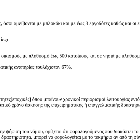
 όσοι αμείβονται με μπλοκάκι και με έως 3 εργοδότες καθώς και οι 
ίες:
ε οικισμούς με πληθυσμό έως 500 κατοίκους και σε νησιά με πληθυσμ
ματικής αναπηρίας τουλάχιστον 67%,
ότητες[εποχικές] όπου μπαίνουν χρονικοί περιορισμοί λειτουργίας εντ
τικό χρόνο άσκησης της επιχειρηματικής ή επαγγελματικής δραστηρι
 την ψήφιση του νόμου, ορίζεται ότι φορολογούμενος που διακόπτει τ
ή δραστηριότητα, μπορεί να φορολογείται με το τεκμήριο αν από τη σ