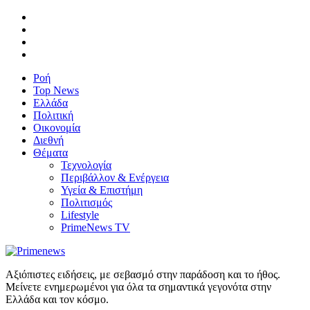
Ροή
Top News
Ελλάδα
Πολιτική
Οικονομία
Διεθνή
Θέματα
Τεχνολογία
Περιβάλλον & Ενέργεια
Υγεία & Επιστήμη
Πολιτισμός
Lifestyle
PrimeNews TV
Αξιόπιστες ειδήσεις, με σεβασμό στην παράδοση και το ήθος.
Μείνετε ενημερωμένοι για όλα τα σημαντικά γεγονότα στην
Ελλάδα και τον κόσμο.