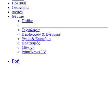
Πολιτική
Οικονομία
Διεθνή
Θέματα
Dislike
Τεχνολογία
Περιβάλλον & Ενέργεια
Υγεία & Επιστήμη
Πολιτισμός
Lifestyle
PrimeNews TV
Ροή