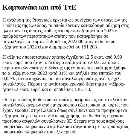
Καμπανάκι και από ΤτΕ
Η ανάλυση της Proxyrack έρχεται ως συνέχεια των στοιχείων της
Τράπεζας της Ελλάδος, τα οποία έδειξαν κατακόρυφη αύξηση στις
ηλεκτρονικές απάτες, καθώς στο πρώτο εξάμηνο του 2023 ο
αριθμός των περιστατικών απάτης που καταγράφηκε σε
συναλλαγές με κάρτες έφθασε τις 202.000 όταν το δεύτερο
εξάμηνο του 2022 είχαν διαμορφωθεί σε 151.203.
Η αξία των περιστατικών απάτης άγγιξε τα 12,5 εκατ. από 9,99
εκατ. ευρώ που ήταν το δεύτερο εξάμηνο του 2022. Σε όρους
περιστατικών απάτης, ο δείκτης της έντασης της απάτης αυξήθηκε
το α΄ εξάμηνο του 2023 κατά 31% και ανήλθε στο επίπεδο του
0,02% , αντιστοιχώντας σε μία συναλλαγή απάτης ανά 5,2 χιλ.
συναλλαγές. Πέρυσι το αντίστοιχο χρονικό διάστημα ο «τζίρος»
ήταν 6,2 εκατ. ευρώ και οι υποθέσεις 136.153.
Οι περιπτώσεις διαδικτυακής απάτης αφορούν ως επί το πλείστον
συναλλαγές αγορών από εμπόρους του εξωτερικού με κάρτες που
έχουν εκδοθεί στην Ελλάδα όπως συνέβαινε και τα προηγούμενα
εξάμηνα, λόγω της εκτενέστερης χρήσης του διεθνούς τεχνικού
προτύπου ασφαλών συναλλαγών 3D Secure από τους παρόχους
υπηρεσιών πληρωμών στην Ελλάδα συγκριτικά με τους παρόχους
υπηρεσιών πληρωμών του εξωτερικού.