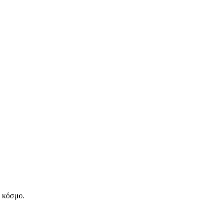
ν κόσμο.