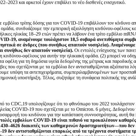
022–2023 και αρκετοί έχουν επιβάλει το νέο δισθενές ενισχυτικό.
 με εμβόλιο τρίτης δόσης για τον COVID-19 επιβάλλουν τον κίνδυνο 
 ομάδα, συνδυάζουμε την εμπειρική αξιολόγηση κινδύνου-οφέλους κ
νήλικες ηλικίας 18–29 ετών πρέπει να λάβουν ένα τρίτο εμβόλιο mRN
ID-19, αναμένουμε τουλάχιστον 18,5 σοβαρά ανεπιθύμητα συμβ
νηστικά σε άνδρες (που συνήθως απαιτούν νοσηλεία). Αναμένουμε
αι συνήθως δεν απαιτούν νοσηλεία).
Οι εντολές ενίσχυσης των πανεπι
νδύνου-οφέλους για αυτήν την ηλικιακή ομάδα. (2) μπορεί να οδηγήσ
 τα οφέλη για τη δημόσια υγεία δεδομένης της μέτριας και παροδικής
άβες που σχετίζονται με τα εμβόλια δεν αντισταθμίζονται αξιόπιστα 
νουμε υπόψη τα αντεπιχειρήματα, συμπεριλαμβανομένων των προσπαθε
τημονική υποστήριξη. Τέλος, συζητάμε τη συνάφεια πολιτικής της ανά
το CDC,19 υπολογίζουμε ότι το φθινόπωρο του 2022 τουλάχιστον 31
είας COVID-19 που σχετίζεται με το Omicron. 6 μήνες. Δεδομένου τ
σαρμογή του κινδύνου για την κατάσταση συννοσηρότητας, αυτή θα π
εντολές εμβολίων COVID-19 είναι πιθανό να προκαλέσουν καθαρές
1430–4626 διακοπές των καθημερινών δραστηριοτήτων—που δεν αν
D-19 δεν αντισταθμίζονται επαρκώς από τα τρέχοντα συστήματα τ