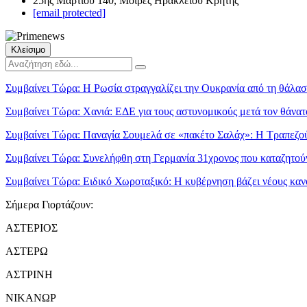
25ης Μαρτίου 140, Μοίρες Ηρακλείου Κρήτης
[email protected]
Κλείσιμο
Συμβαίνει Τώρα:
Η Ρωσία στραγγαλίζει την Ουκρανία από τη θάλα
Συμβαίνει Τώρα:
Χανιά: ΕΔΕ για τους αστυνομικούς μετά τον θάνατ
Συμβαίνει Τώρα:
Παναγία Σουμελά σε «πακέτο Σαλάχ»: Η Τραπεζού
Συμβαίνει Τώρα:
Συνελήφθη στη Γερμανία 31χρονος που καταζητούν
Συμβαίνει Τώρα:
Ειδικό Χωροταξικό: Η κυβέρνηση βάζει νέους κανό
Σήμερα Γιορτάζουν:
ΑΣΤΕΡΙΟΣ
ΑΣΤΕΡΩ
ΑΣΤΡΙΝΗ
ΝΙΚΑΝΩΡ