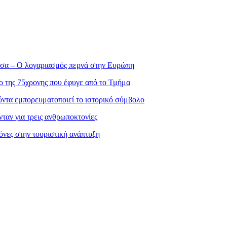
σσα – Ο λογαριασμός περνά στην Ευρώπη
ο της 75χρονης που έφυγε από το Τμήμα
ντα εμπορευματοποιεί το ιστορικό σύμβολο
ταν για τρεις ανθρωποκτονίες
νες στην τουριστική ανάπτυξη