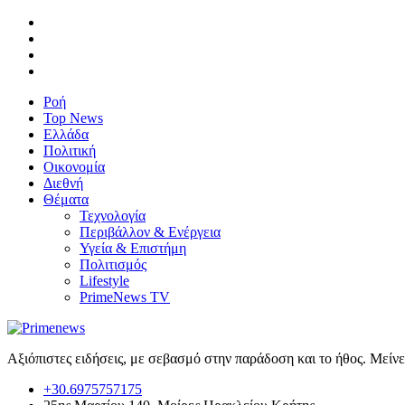
Ροή
Top News
Ελλάδα
Πολιτική
Οικονομία
Διεθνή
Θέματα
Τεχνολογία
Περιβάλλον & Ενέργεια
Υγεία & Επιστήμη
Πολιτισμός
Lifestyle
PrimeNews TV
Αξιόπιστες ειδήσεις, με σεβασμό στην παράδοση και το ήθος. Μείν
+30.6975757175