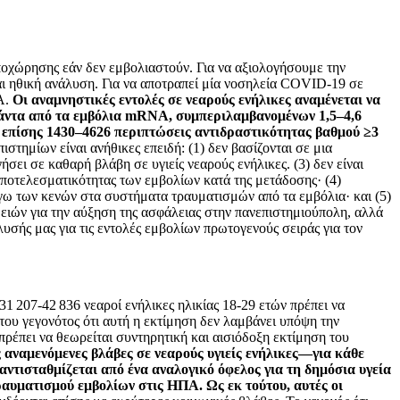
αποχώρησης εάν δεν εμβολιαστούν. Για να αξιολογήσουμε την
αι ηθική ανάλυση. Για να αποτραπεί μία νοσηλεία COVID-19 σε
A.
Οι αναμνηστικές εντολές σε νεαρούς ενήλικες αναμένεται να
άντα από τα εμβόλια mRNA, συμπεριλαμβανομένων 1,5–4,6
 επίσης 1430–4626 περιπτώσεις αντιδραστικότητας βαθμού ≥3
στημίων είναι ανήθικες επειδή: (1) δεν βασίζονται σε μια
ει σε καθαρή βλάβη σε υγιείς νεαρούς ενήλικες. (3) δεν είναι
 αποτελεσματικότητας των εμβολίων κατά της μετάδοσης· (4)
λόγω των κενών στα συστήματα τραυματισμών από τα εμβόλια· και (5)
ιών για την αύξηση της ασφάλειας στην πανεπιστημιούπολη, αλλά
λυσής μας για τις εντολές εμβολίων πρωτογενούς σειράς για τον
 207-42 836 νεαροί ενήλικες ηλικίας 18-29 ετών πρέπει να
ου γεγονότος ότι αυτή η εκτίμηση δεν λαμβάνει υπόψη την
ρέπει να θεωρείται συντηρητική και αισιόδοξη εκτίμηση του
 αναμενόμενες βλάβες σε νεαρούς υγιείς ενήλικες—για κάθε
τισταθμίζεται από ένα αναλογικό όφελος για τη δημόσια υγεία
ραυματισμού εμβολίων στις ΗΠΑ. Ως εκ τούτου, αυτές οι