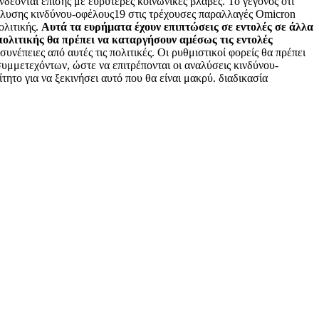
νδέονται επίσης με ευρύτερες κοινωνικές βλάβες. Το γεγονός ότι
νάλυσης κινδύνου-οφέλους19 στις τρέχουσες παραλλαγές Omicron
ολιτικής.
Αυτά τα ευρήματα έχουν επιπτώσεις σε εντολές σε άλλα
πολιτικής θα πρέπει να καταργήσουν αμέσως τις εντολές
έπειες από αυτές τις πολιτικές. Οι ρυθμιστικοί φορείς θα πρέπει
υμμετεχόντων, ώστε να επιτρέπονται οι αναλύσεις κινδύνου-
ητο για να ξεκινήσει αυτό που θα είναι μακρύ. διαδικασία