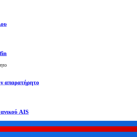
λου
fin
όν απαρατήρητο
τανικού AIS