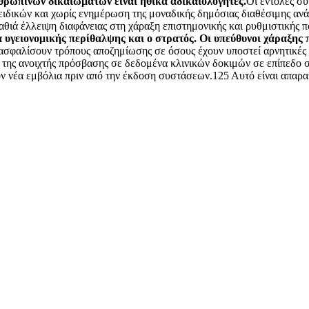
νθρωπίνων δικαιωμάτων είναι ηθικά αδικαιολόγητες.
Οι εντολές συ
 ειδικών και χωρίς ενημέρωση της μοναδικής δημόσιας διαθέσιμης α
ιά έλλειψη διαφάνειας στη χάραξη επιστημονικής και ρυθμιστικής π
α υγειονομικής περίθαλψης και ο στρατός. Οι υπεύθυνοι χάραξης 
σφαλίσουν τρόπους αποζημίωσης σε όσους έχουν υποστεί αρνητικές συν
της ανοιχτής πρόσβασης σε δεδομένα κλινικών δοκιμών σε επίπεδο σ
ν νέα εμβόλια πριν από την έκδοση συστάσεων.125 Αυτό είναι απαραίτ