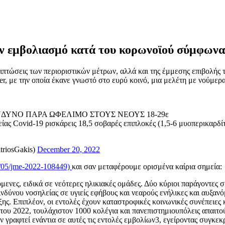
τον εμβολιασμό κατά του κορωνοϊού σύμφων
ιπτώσεις των περιοριστικών μέτρων, αλλά και της έμμεσης επιβολής 
 με την οποία έκανε γνωστό στο ευρύ κοινό, μια μελέτη με νούμερα
ΝΔΥΝΟ ΠΑΡΑ ΩΦΕΛΙΜΟ ΣΤΟΥΣ ΝΕΟΥΣ 18-29ε
ίας Covid-19 ρισκάρεις 18,5 σοβαρές επιπλοκές (1,5-6 μυοπερικαρδί
iosGakis)
December 20, 2022
12/05/jme-2022-108449)
και σαν μεταφέρουμε ορισμένα καίρια σημεία:
νες, ειδικά σε νεότερες ηλικιακές ομάδες. Δύο κύριοι παράγοντες σ
ινδύνου νοσηλείας σε υγιείς εφήβους και νεαρούς ενήλικες και αυξαν
ης. Επιπλέον, οι εντολές έχουν καταστροφικές κοινωνικές συνέπειες
 του 2022, τουλάχιστον 1000 κολέγια και πανεπιστημιουπόλεις απαι
 γραφτεί ενάντια σε αυτές τις εντολές εμβολίων3, εγείροντας συγκεκ