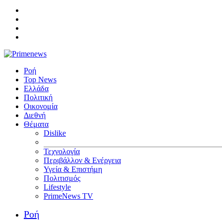
Ροή
Top News
Ελλάδα
Πολιτική
Οικονομία
Διεθνή
Θέματα
Dislike
Τεχνολογία
Περιβάλλον & Ενέργεια
Υγεία & Επιστήμη
Πολιτισμός
Lifestyle
PrimeNews TV
Ροή