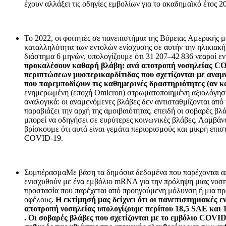
έχουν αλλάξει τις οδηγίες εμβολίων για το ακαδημαϊκό έτος 2
Το 2022, οι φοιτητές σε πανεπιστήμια της Βόρειας Αμερικής
καταλληλότητα των εντολών ενίσχυσης σε αυτήν την ηλικιακή
διάστημα 6 μηνών, υπολογίζουμε ότι 31 207–42 836 νεαροί ε
προκαλέσουν καθαρή βλάβη: ανά αποτροπή νοσηλείας COV
περιπτώσεων μυοπερικαρδίτιδας που σχετίζονται με αναμ
που παρεμποδίζουν τις καθημερινές δραστηριότητες (αν κ
ενημερωμένη (εποχή Omicron) στρωματοποιημένη αξιολόγηση κι
αναλογικά: οι αναμενόμενες βλάβες δεν αντισταθμίζονται από
παραβιάζει την αρχή της αμοιβαιότητας, επειδή οι σοβαρές βλ
μπορεί να οδηγήσει σε ευρύτερες κοινωνικές βλάβες. Λαμβά
βρίσκουμε ότι αυτά είναι γεμάτα περιορισμούς και μικρή επισ
COVID-19.
ΣυμπέρασμαΜε βάση τα δημόσια δεδομένα που παρέχονται από 
ενισχυθούν με ένα εμβόλιο mRNA για την πρόληψη μιας νοσηλ
προστασία που παρέχεται από προηγούμενη μόλυνση ή μια προ
οφέλους.
Η εκτίμησή μας δείχνει ότι οι πανεπιστημιακές 
αποτροπή νοσηλείας υπολογίζουμε περίπου 18,5 SAE και 
. Οι σοβαρές βλάβες που σχετίζονται με το εμβόλιο COVI