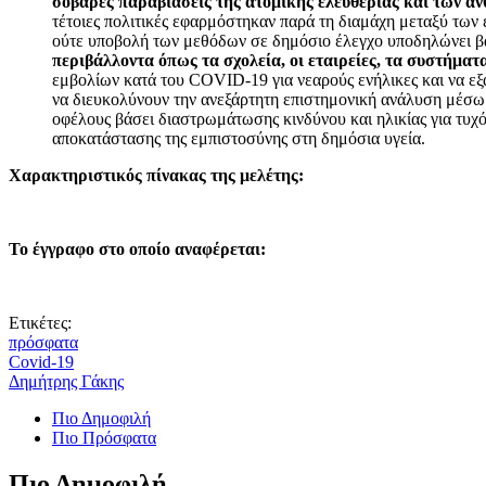
σοβαρές παραβιάσεις της ατομικής ελευθερίας και των α
τέτοιες πολιτικές εφαρμόστηκαν παρά τη διαμάχη μεταξύ των
ούτε υποβολή των μεθόδων σε δημόσιο έλεγχο υποδηλώνει βαθ
περιβάλλοντα όπως τα σχολεία, οι εταιρείες, τα συστήματ
εμβολίων κατά του COVID-19 για νεαρούς ενήλικες και να εξα
να διευκολύνουν την ανεξάρτητη επιστημονική ανάλυση μέσω 
οφέλους βάσει διαστρωμάτωσης κινδύνου και ηλικίας για τυχό
αποκατάστασης της εμπιστοσύνης στη δημόσια υγεία.
Χαρακτηριστικός πίνακας της μελέτης:
Το έγγραφο στο οποίο αναφέρεται:
Ετικέτες:
πρόσφατα
Covid-19
Δημήτρης Γάκης
Πιο Δημοφιλή
Πιο Πρόσφατα
Πιο Δημοφιλή