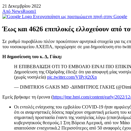
21 Δεκεμβρίου 2022
Από
NewsRoom1
Ενεργοποίηση ως προτιμώμενη πηγή στην Google
Έως και 4626 επιπλοκές ελλοχεύουν από 
Σε ρυθμό πυροβόλου πλέον προκύπτουν αρνητικά στοιχεία για τις επ
του νοσοκομείου ΑΧΕΠΑ, προχώρησε σε μια δημοσίευση στο twitter,
Η δημοσίευση του κ. Δ, Γάκη:
Η ΕΠΙΒΕΒΑΙΩΣΗ ΟΤΙ ΤΟ ΕΜΒΟΛΙΟ ΕΙΝΑΙ ΠΙΟ ΕΠΙΚΙ
Δημοσίευση της Οξφόρδης έδειξε ότι για αποφυγή μίας νοσηλε
(χωρίς νοσηλεία)
pic.twitter.com/VIPcjt2tXn
— DIMITRIOS GAKIS MD -ΔΗΜΗΤΡΙΟΣ ΓΑΚΗΣ (@Dimitr
Εμείς βρήκαμε τη έρευνα (
https://jme.bmj.com/content/early/2022/
Oι εντολές ενίσχυσης του εμβολίου COVID-19 ήταν αμφιλεγόμε
ότι οι αναμνηστικές δόσεις παρέχουν σημαντική μείωση του κ
σημαντική προστασία έναντι της νοσηλείας λόγω (επαν)λοίμωξ
κυβερνητικούς θεσμούς.1 Στη Βόρεια Αμερική, από τον Μάιο
απαιτούσαν ενισχυτικά.2 Περισσότερες από 50 αναφορές έχουν