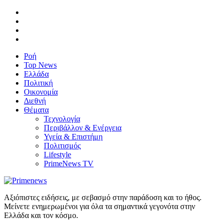
Ροή
Top News
Ελλάδα
Πολιτική
Οικονομία
Διεθνή
Θέματα
Τεχνολογία
Περιβάλλον & Ενέργεια
Υγεία & Επιστήμη
Πολιτισμός
Lifestyle
PrimeNews TV
Αξιόπιστες ειδήσεις, με σεβασμό στην παράδοση και το ήθος.
Μείνετε ενημερωμένοι για όλα τα σημαντικά γεγονότα στην
Ελλάδα και τον κόσμο.