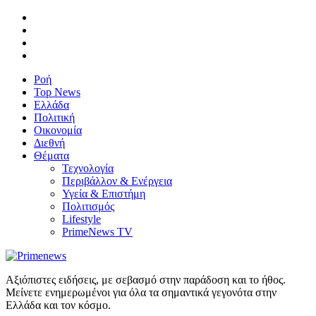
Ροή
Top News
Ελλάδα
Πολιτική
Οικονομία
Διεθνή
Θέματα
Τεχνολογία
Περιβάλλον & Ενέργεια
Υγεία & Επιστήμη
Πολιτισμός
Lifestyle
PrimeNews TV
Αξιόπιστες ειδήσεις, με σεβασμό στην παράδοση και το ήθος.
Μείνετε ενημερωμένοι για όλα τα σημαντικά γεγονότα στην
Ελλάδα και τον κόσμο.