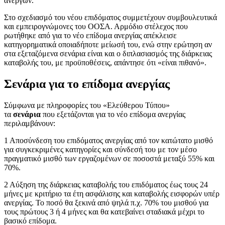
ανέργων.
Στο σχεδιασμό του νέου επιδόματος συμμετέχουν συμβουλευτικά
και εμπειρογνώμονες του ΟΟΣΑ. Αρμόδιο στέλεχος που
ρωτήθηκε από για το νέο επίδομα ανεργίας απέκλεισε
κατηγορηματικά οποιαδήποτε μείωσή του, ενώ στην ερώτηση αν
στα εξεταζόμενα σενάρια είναι και ο διπλασιασμός της διάρκειας
καταβολής του, με προϋποθέσεις, απάντησε ότι «είναι πιθανό».
Σενάρια για το επίδομα ανεργίας
Σύμφωνα με πληροφορίες του «Ελεύθερου Τύπου»
τα
σενάρια
που εξετάζονται για το νέο επίδομα ανεργίας
περιλαμβάνουν:
1 Αποσύνδεση του επιδόματος ανεργίας από τον κατώτατο μισθό
για συγκεκριμένες κατηγορίες και σύνδεσή του με τον μέσο
πραγματικό μισθό των εργαζομένων σε ποσοστά μεταξύ 55% και
70%.
2 Αύξηση της διάρκειας καταβολής του επιδόματος έως τους 24
μήνες με κριτήριο τα έτη ασφάλισης και καταβολής εισφορών υπέρ
ανεργίας. Το ποσό θα ξεκινά από ψηλά π.χ. 70% του μισθού για
τους πρώτους 3 ή 4 μήνες και θα κατεβαίνει σταδιακά μέχρι το
βασικό επίδομα.