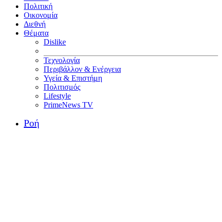
Πολιτική
Οικονομία
Διεθνή
Θέματα
Dislike
Τεχνολογία
Περιβάλλον & Ενέργεια
Υγεία & Επιστήμη
Πολιτισμός
Lifestyle
PrimeNews TV
Ροή