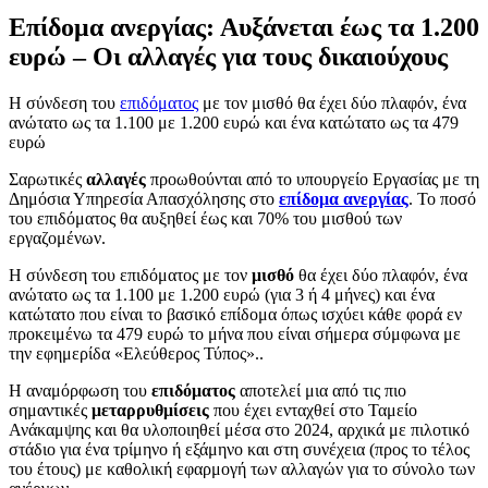
Επίδομα ανεργίας: Αυξάνεται έως τα 1.200
ευρώ – Οι αλλαγές για τους δικαιούχους
Η σύνδεση του
επιδόματος
με τον μισθό θα έχει δύο πλαφόν, ένα
ανώτατο ως τα 1.100 με 1.200 ευρώ και ένα κατώτατο ως τα 479
ευρώ
Σαρωτικές
αλλαγές
προωθούνται από το υπουργείο Εργασίας με τη
Δημόσια Υπηρεσία Απασχόλησης στο
επίδομα ανεργίας
. Το ποσό
του επιδόματος θα αυξηθεί έως και 70% του μισθού των
εργαζομένων.
Η σύνδεση του επιδόματος με τον
μισθό
θα έχει δύο πλαφόν, ένα
ανώτατο ως τα 1.100 με 1.200 ευρώ (για 3 ή 4 μήνες) και ένα
κατώτατο που είναι το βασικό επίδομα όπως ισχύει κάθε φορά εν
προκειμένω τα 479 ευρώ το μήνα που είναι σήμερα σύμφωνα με
την εφημερίδα «Ελεύθερος Τύπος»..
Η αναμόρφωση του
επιδόματος
αποτελεί μια από τις πιο
σημαντικές
μεταρρυθμίσεις
που έχει ενταχθεί στο Ταμείο
Ανάκαμψης και θα υλοποιηθεί μέσα στο 2024, αρχικά με πιλοτικό
στάδιο για ένα τρίμηνο ή εξάμηνο και στη συνέχεια (προς το τέλος
του έτους) με καθολική εφαρμογή των αλλαγών για το σύνολο των