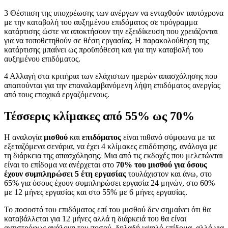
3 Θέσπιση της υποχρέωσης των ανέργων να ενταχθούν ταυτόχρονα
με την καταβολή του αυξημένου επιδόματος σε πρόγραμμα
κατάρτισης ώστε να αποκτήσουν την εξειδίκευση που χρειάζονται
για να τοποθετηθούν σε θέση εργασίας. Η παρακολούθηση της
κατάρτισης μπαίνει ως προϋπόθεση και για την καταβολή του
αυξημένου επιδόματος.
4 Αλλαγή στα κριτήρια των ελάχιστων ημερών απασχόλησης που
απαιτούνται για την επαναλαμβανόμενη λήψη επιδόματος ανεργίας
από τους εποχικά εργαζόμενους.
Τέσσερις κλίμακες από 55% ως 70%
Η αναλογία
μισθού
και
επιδόματος
είναι πιθανό σύμφωνα με τα
εξεταζόμενα σενάρια, να έχει 4 κλίμακες επιδότησης, ανάλογα με
τη διάρκεια της απασχόλησης. Μια από τις εκδοχές που μελετώνται
είναι το επίδομα να ανέρχεται στο
70% του μισθού για όσους
έχουν συμπληρώσει 5 έτη εργασίας
τουλάχιστον και άνω, στο
65% για όσους έχουν συμπληρώσει εργασία 24 μηνών, στο 60%
με 12 μήνες εργασίας και στο 55% με 6 μήνες εργασίας.
Το ποσοστό του επιδόματος επί του μισθού δεν σημαίνει ότι θα
καταβάλλεται για 12 μήνες αλλά η διάρκειά του θα είναι
αντιστρόφως ανάλογη του ποσού, δηλαδή υψηλό επίδομα, αλλά για