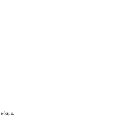
ν κόσμο.