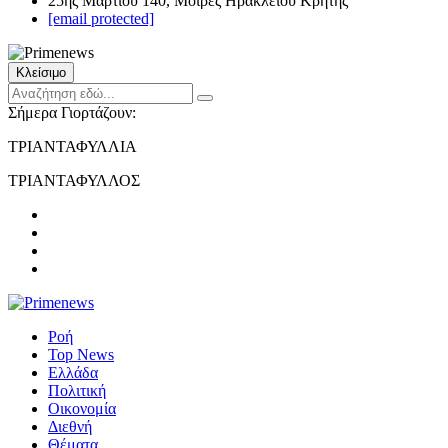
25ης Μαρτίου 140, Μοίρες Ηρακλείου Κρήτης
[email protected]
Κλείσιμο
Σήμερα Γιορτάζουν:
ΤΡΙΑΝΤΑΦΥΛΛΙΑ
ΤΡΙΑΝΤΑΦΥΛΛΟΣ
Ροή
Top News
Ελλάδα
Πολιτική
Οικονομία
Διεθνή
Θέματα