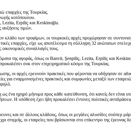
ώ επαρχίες της Τουρκίας.
αγωγής κοτόπουλου.
Lezita, Erpiliç και Keskinoğlu.
 αυξήσεις τιμών.
 στον κλάδο των τροφίμων, οι τουρκικές αρχές προχώρησαν σε συντον
τικές επαρχίες, είχε ως αποτέλεσμα τη σύλληψη 32 ανώτατων στελεχώ
ις οικονομικές συναλλαγές τους.
α της αγοράς, όπως οι Banvit, Şenpiliç, Lezita, Erpiliç και Keskino
προκαλέσει σοκ στον επιχειρηματικό κόσμο της Τουρκίας.
σης, οι αρχές ερευνούν πρακτικές που φέρονται να οδήγησαν σε αδικ
ες για εναρμονισμένες πρακτικές και συμφωνίες μεταξύ των εταιρειώ
υψηλό.
ως ένα ηχηρό μήνυμα προς κάθε κατεύθυνση, ότι κανείς δεν είναι υπ
ρήσεων. Η υπόθεση έχει ήδη προκαλέσει έντονες πολιτικές αντιδράσει
ευνες και σε άλλους κλάδους, όπως οι μεγάλες αλυσίδες σούπερ μάρκ
χρι στιγμής, οι εταιρείες που βρίσκονται στο επίκεντρο της έρευνας 