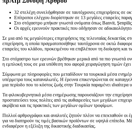
πρ
ΑΙ
μ Σύνοψη Άρθρου
32 στελέχη συνελήφθησαν σε ταυτόχρονες επιχειρήσεις σε οκτ
Επίτροποι ελέγχου διορίστηκαν σε 13 μεγάλες εταιρείες παρ
Στο στόχαστρο μπήκαν γνωστά ονόματα όπως Banvit, Şenpiliç, 
Οι αρχές ερευνούν πρακτικές που οδήγησαν σε αδικαιολόγητες
Σε μια από τις μεγαλύτερες επιχειρήσεις της τελευταίας δεκαετίας
επιχείρηση, η οποία πραγματοποιήθηκε ταυτόχρονα σε οκτώ διαφορε
εταιρείες του κλάδου, προκειμένου να επιβλέπουν τη διοίκηση και τ
Στο στόχαστρο των ερευνών βρέθηκαν μερικά από τα πιο γνωστά ονόματ
η εμπλοκή τους σε μια υπόθεση που αφορά χειραγώγηση τιμών έχει 
Σύμφωνα με πληροφορίες που μεταδίδουν τα τουρκικά μέσα ενημέρω
υπέρμετρα τους καταναλωτές. Η έρευνα επικεντρώνεται σε καταγγελί
μια περίοδο που το κόστος ζωής στην Τουρκία παραμένει ιδιαίτερα 
Τα φιλοκυβερνητικά μέσα ενημέρωσης παρουσιάζουν την επιχείρηση 
προστατεύσει τους πολίτες από τις αυθαιρεσίες των μεγάλων επιχει
ακρίβεια και τις πρακτικές των μεγάλων ομίλων τροφίμων.
Πολλοί αρθρογράφοι και αναλυτές ζητούν πλέον να επεκταθούν οι έρ
για να διατηρούν τις τιμές βασικών προϊόντων σε υψηλά επίπεδα. Μέ
ενδιαφέρον η εξέλιξη της δικαστικής διαδικασίας.