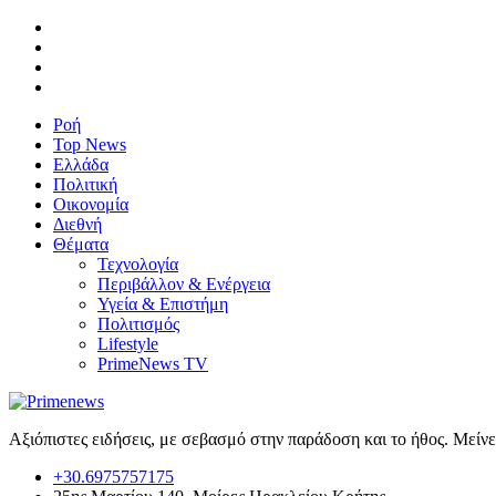
Ροή
Top News
Ελλάδα
Πολιτική
Οικονομία
Διεθνή
Θέματα
Τεχνολογία
Περιβάλλον & Ενέργεια
Υγεία & Επιστήμη
Πολιτισμός
Lifestyle
PrimeNews TV
Αξιόπιστες ειδήσεις, με σεβασμό στην παράδοση και το ήθος. Μείν
+30.6975757175