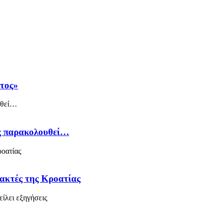
άτος»
ός παρακολουθεί…
 ακτές της Κροατίας