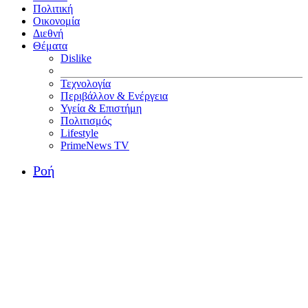
Πολιτική
Οικονομία
Διεθνή
Θέματα
Dislike
Τεχνολογία
Περιβάλλον & Ενέργεια
Υγεία & Επιστήμη
Πολιτισμός
Lifestyle
PrimeNews TV
Ροή