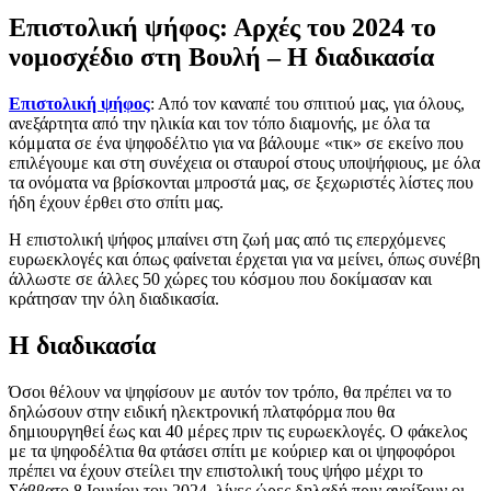
Επιστολική ψήφος: Αρχές του 2024 το
νομοσχέδιο στη Βουλή – Η διαδικασία
Επιστολική ψήφος
: Από τον καναπέ του σπιτιού μας, για όλους,
ανεξάρτητα από την ηλικία και τον τόπο διαμονής, με όλα τα
κόμματα σε ένα ψηφοδέλτιο για να βάλουμε «τικ» σε εκείνο που
επιλέγουμε και στη συνέχεια οι σταυροί στους υποψήφιους, με όλα
τα ονόματα να βρίσκονται μπροστά μας, σε ξεχωριστές λίστες που
ήδη έχουν έρθει στο σπίτι μας.
Η επιστολική ψήφος μπαίνει στη ζωή μας από τις επερχόμενες
ευρωεκλογές και όπως φαίνεται έρχεται για να μείνει, όπως συνέβη
άλλωστε σε άλλες 50 χώρες του κόσμου που δοκίμασαν και
κράτησαν την όλη διαδικασία.
Η διαδικασία
Όσοι θέλουν να ψηφίσουν με αυτόν τον τρόπο, θα πρέπει να το
δηλώσουν στην ειδική ηλεκτρονική πλατφόρμα που θα
δημιουργηθεί έως και 40 μέρες πριν τις ευρωεκλογές. Ο φάκελος
με τα ψηφοδέλτια θα φτάσει σπίτι με κούριερ και οι ψηφοφόροι
πρέπει να έχουν στείλει την επιστολική τους ψήφο μέχρι το
Σάββατο 8 Ιουνίου του 2024, λίγες ώρες δηλαδή πριν ανοίξουν οι