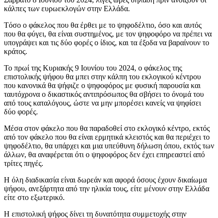
κάλπες των ευρωεκλογών στην Ελλάδα.
Tόσο ο φάκελος που θα έρθει με το ψηφοδέλτιο, όσο και αυτός
που θα φύγει, θα είναι συστημένος, με τον ψηφοφόρο να πρέπει να
υπογράψει και τις δύο φορές ο ίδιος, και τα έξοδα να βαραίνουν το
κράτος.
Το πρωί της Κυριακής 9 Ιουνίου του 2024, ο φάκελος της
επιστολικής ψήφου θα μπει στην κάλπη του εκλογικού κέντρου
που κανονικά θα ψήφιζε ο ψηφοφόρος με φυσική παρουσία και
ταυτόχρονα ο δικαστικός αντιπρόσωπος θα σβήσει το όνομά του
από τους καταλόγους, ώστε να μην μπορέσει κανείς να ψηφίσει
δύο φορές.
Μέσα στον φάκελο που θα παραδοθεί στο εκλογικό κέντρο, εκτός
από τον φάκελο που θα είναι ερμητικά κλειστός και θα περιέχει το
ψηφοδέλτιο, θα υπάρχει και μια υπεύθυνη δήλωση όπου, εκτός των
άλλων, θα αναφέρεται ότι ο ψηφοφόρος δεν έχει επηρεαστεί από
τρίτες πηγές.
Η όλη διαδικασία είναι δωρεάν και αφορά όσους έχουν δικαίωμα
ψήφου, ανεξάρτητα από την ηλικία τους, είτε μένουν στην Ελλάδα
είτε στο εξωτερικό.
Η επιστολική ψήφος δίνει τη δυνατότητα συμμετοχής στην