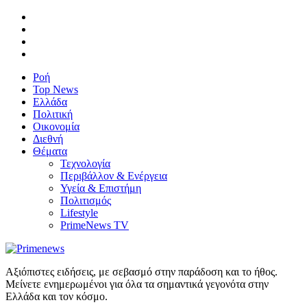
Ροή
Top News
Ελλάδα
Πολιτική
Οικονομία
Διεθνή
Θέματα
Τεχνολογία
Περιβάλλον & Ενέργεια
Υγεία & Επιστήμη
Πολιτισμός
Lifestyle
PrimeNews TV
Αξιόπιστες ειδήσεις, με σεβασμό στην παράδοση και το ήθος.
Μείνετε ενημερωμένοι για όλα τα σημαντικά γεγονότα στην
Ελλάδα και τον κόσμο.