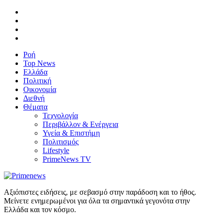
Ροή
Top News
Ελλάδα
Πολιτική
Οικονομία
Διεθνή
Θέματα
Τεχνολογία
Περιβάλλον & Ενέργεια
Υγεία & Επιστήμη
Πολιτισμός
Lifestyle
PrimeNews TV
Αξιόπιστες ειδήσεις, με σεβασμό στην παράδοση και το ήθος.
Μείνετε ενημερωμένοι για όλα τα σημαντικά γεγονότα στην
Ελλάδα και τον κόσμο.