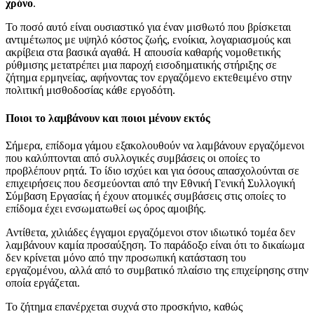
χρόνο
.
Το ποσό αυτό είναι ουσιαστικό για έναν μισθωτό που βρίσκεται
αντιμέτωπος με υψηλό κόστος ζωής, ενοίκια, λογαριασμούς και
ακρίβεια στα βασικά αγαθά. Η απουσία καθαρής νομοθετικής
ρύθμισης μετατρέπει μια παροχή εισοδηματικής στήριξης σε
ζήτημα ερμηνείας, αφήνοντας τον εργαζόμενο εκτεθειμένο στην
πολιτική μισθοδοσίας κάθε εργοδότη.
Ποιοι το λαμβάνουν και ποιοι μένουν εκτός
Σήμερα, επίδομα γάμου εξακολουθούν να λαμβάνουν εργαζόμενοι
που καλύπτονται από συλλογικές συμβάσεις οι οποίες το
προβλέπουν ρητά. Το ίδιο ισχύει και για όσους απασχολούνται σε
επιχειρήσεις που δεσμεύονται από την Εθνική Γενική Συλλογική
Σύμβαση Εργασίας ή έχουν ατομικές συμβάσεις στις οποίες το
επίδομα έχει ενσωματωθεί ως όρος αμοιβής.
Αντίθετα, χιλιάδες έγγαμοι εργαζόμενοι στον ιδιωτικό τομέα δεν
λαμβάνουν καμία προσαύξηση. Το παράδοξο είναι ότι το δικαίωμα
δεν κρίνεται μόνο από την προσωπική κατάσταση του
εργαζομένου, αλλά από το συμβατικό πλαίσιο της επιχείρησης στην
οποία εργάζεται.
Το ζήτημα επανέρχεται συχνά στο προσκήνιο, καθώς