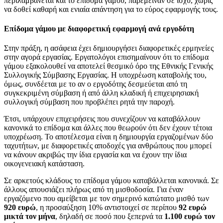
περιλαμβάνεται και το επίδομα γάμου, παρέμειναν σε ισχύ, χωρίς
να δοθεί καθαρή και ενιαία απάντηση για το εύρος εφαρμογής τους.
Επίδομα γάμου με διαφορετική εφαρμογή ανά εργοδότη
Στην πράξη, η ασάφεια έχει δημιουργήσει διαφορετικές ερμηνείες
στην αγορά εργασίας. Εργατολόγοι επισημαίνουν ότι το επίδομα
γάμου εξακολουθεί να αποτελεί θεσμικό όρο της Εθνικής Γενικής
Συλλογικής Σύμβασης Εργασίας. Η υποχρέωση καταβολής του,
όμως, συνδέεται με το αν ο εργοδότης δεσμεύεται από τη
συγκεκριμένη σύμβαση ή από άλλη κλαδική ή επιχειρησιακή
συλλογική σύμβαση που προβλέπει ρητά την παροχή.
Έτσι, υπάρχουν επιχειρήσεις που συνεχίζουν να καταβάλλουν
κανονικά το επίδομα και άλλες που θεωρούν ότι δεν έχουν τέτοια
υποχρέωση. Το αποτέλεσμα είναι η δημιουργία εργαζομένων δύο
ταχυτήτων, με διαφορετικές αποδοχές για ανθρώπους που μπορεί
να κάνουν ακριβώς την ίδια εργασία και να έχουν την ίδια
οικογενειακή κατάσταση.
Σε αρκετούς κλάδους το επίδομα γάμου καταβάλλεται κανονικά. Σε
άλλους απουσιάζει πλήρως από τη μισθοδοσία. Για έναν
εργαζόμενο που αμείβεται με τον σημερινό κατώτατο μισθό των
920 ευρώ
, η προσαύξηση 10% αντιστοιχεί σε περίπου
92 ευρώ
μικτά τον μήνα
, δηλαδή σε ποσό που ξεπερνά τα
1.100 ευρώ τον