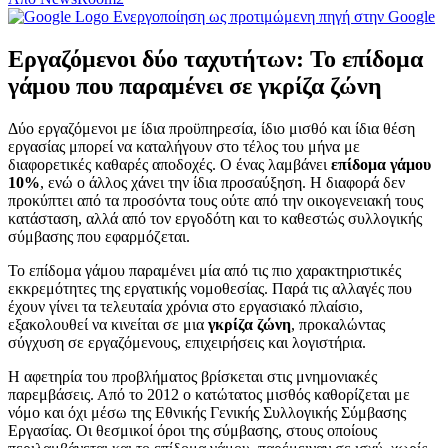
Ενεργοποίηση ως προτιμώμενη πηγή στην Google
Εργαζόμενοι δύο ταχυτήτων: Το επίδομα
γάμου που παραμένει σε γκρίζα ζώνη
Δύο εργαζόμενοι με ίδια προϋπηρεσία, ίδιο μισθό και ίδια θέση
εργασίας μπορεί να καταλήγουν στο τέλος του μήνα με
διαφορετικές καθαρές αποδοχές. Ο ένας λαμβάνει
επίδομα γάμου
10%
, ενώ ο άλλος χάνει την ίδια προσαύξηση. Η διαφορά δεν
προκύπτει από τα προσόντα τους ούτε από την οικογενειακή τους
κατάσταση, αλλά από τον εργοδότη και το καθεστώς συλλογικής
σύμβασης που εφαρμόζεται.
Το επίδομα γάμου παραμένει μία από τις πιο χαρακτηριστικές
εκκρεμότητες της εργατικής νομοθεσίας. Παρά τις αλλαγές που
έχουν γίνει τα τελευταία χρόνια στο εργασιακό πλαίσιο,
εξακολουθεί να κινείται σε μια
γκρίζα ζώνη
, προκαλώντας
σύγχυση σε εργαζόμενους, επιχειρήσεις και λογιστήρια.
Η αφετηρία του προβλήματος βρίσκεται στις μνημονιακές
παρεμβάσεις. Από το 2012 ο κατώτατος μισθός καθορίζεται με
νόμο και όχι μέσω της Εθνικής Γενικής Συλλογικής Σύμβασης
Εργασίας. Οι θεσμικοί όροι της σύμβασης, στους οποίους