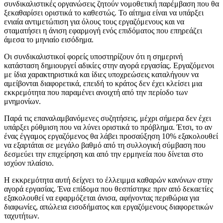
συνδικαλιστικές οργανώσεις ζητούν νομοθετική παρέμβαση που θα
ξεκαθαρίσει οριστικά το καθεστώς. Το αίτημα είναι να υπάρξει
ενιαία αντιμετώπιση για όλους τους εργαζόμενους και να
σταματήσει η άνιση εφαρμογή ενός επιδόματος που επηρεάζει
άμεσα το μηνιαίο εισόδημα.
Οι συνδικαλιστικοί φορείς υποστηρίζουν ότι η σημερινή
κατάσταση δημιουργεί αδικίες στην αγορά εργασίας. Εργαζόμενοι
με ίδια χαρακτηριστικά και ίδιες υποχρεώσεις καταλήγουν να
αμείβονται διαφορετικά, επειδή το κράτος δεν έχει κλείσει μια
εκκρεμότητα που παραμένει ανοιχτή από την περίοδο των
μνημονίων.
Παρά τις επαναλαμβανόμενες συζητήσεις, μέχρι σήμερα δεν έχει
υπάρξει ρύθμιση που να λύνει οριστικά το πρόβλημα. Έτσι, το αν
ένας έγγαμος εργαζόμενος θα λάβει προσαύξηση 10% εξακολουθεί
να εξαρτάται σε μεγάλο βαθμό από τη συλλογική σύμβαση που
δεσμεύει την επιχείρηση και από την ερμηνεία που δίνεται στο
ισχύον πλαίσιο.
Η εκκρεμότητα αυτή δείχνει το έλλειμμα καθαρών κανόνων στην
αγορά εργασίας. Ένα επίδομα που θεσπίστηκε πριν από δεκαετίες
εξακολουθεί να εφαρμόζεται άνισα, αφήνοντας περιθώρια για
διαφωνίες, απώλεια εισοδήματος και εργαζόμενους διαφορετικών
ταχυτήτων.