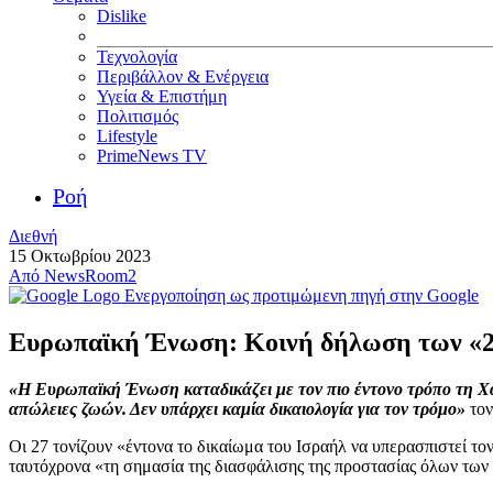
Dislike
Τεχνολογία
Περιβάλλον & Ενέργεια
Υγεία & Επιστήμη
Πολιτισμός
Lifestyle
PrimeNews TV
Ροή
Διεθνή
15 Οκτωβρίου 2023
Από
NewsRoom2
Ενεργοποίηση ως προτιμώμενη πηγή στην Google
Ευρωπαϊκή Ένωση: Κοινή δήλωση των «27»
«Η Ευρωπαϊκή Ένωση καταδικάζει με τον πιο έντονο τρόπο τη Χαμά
απώλειες ζωών. Δεν υπάρχει καμία δικαιολογία για τον τρόμο»
τον
Οι 27 τονίζουν «έντονα το δικαίωμα του Ισραήλ να υπερασπιστεί τον
ταυτόχρονα «τη σημασία της διασφάλισης της προστασίας όλων των