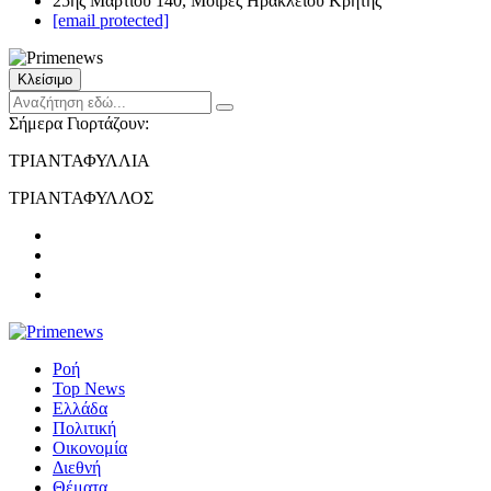
25ης Μαρτίου 140, Μοίρες Ηρακλείου Κρήτης
[email protected]
Κλείσιμο
Σήμερα Γιορτάζουν:
ΤΡΙΑΝΤΑΦΥΛΛΙΑ
ΤΡΙΑΝΤΑΦΥΛΛΟΣ
Ροή
Top News
Ελλάδα
Πολιτική
Οικονομία
Διεθνή
Θέματα