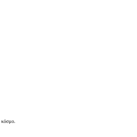
ν κόσμο.