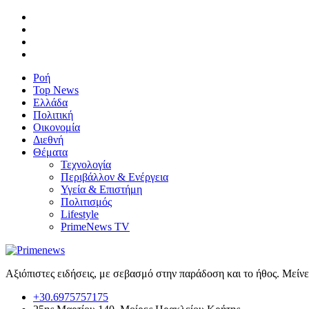
Ροή
Top News
Ελλάδα
Πολιτική
Οικονομία
Διεθνή
Θέματα
Τεχνολογία
Περιβάλλον & Ενέργεια
Υγεία & Επιστήμη
Πολιτισμός
Lifestyle
PrimeNews TV
Αξιόπιστες ειδήσεις, με σεβασμό στην παράδοση και το ήθος. Μείν
+30.6975757175