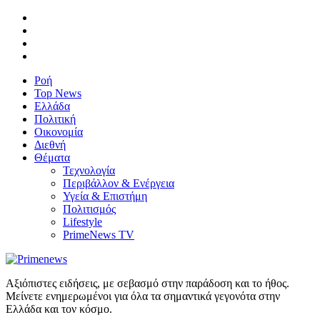
Ροή
Top News
Ελλάδα
Πολιτική
Οικονομία
Διεθνή
Θέματα
Τεχνολογία
Περιβάλλον & Ενέργεια
Υγεία & Επιστήμη
Πολιτισμός
Lifestyle
PrimeNews TV
Αξιόπιστες ειδήσεις, με σεβασμό στην παράδοση και το ήθος.
Μείνετε ενημερωμένοι για όλα τα σημαντικά γεγονότα στην
Ελλάδα και τον κόσμο.