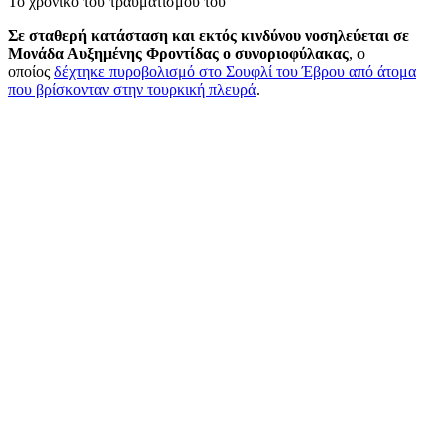
Το χρονικό του τραυματισμού του
Σε σταθερή κατάσταση και εκτός κινδύνου νοσηλεύεται σε
Μονάδα Αυξημένης Φροντίδας ο συνοριοφύλακας
, ο
οποίος
δέχτηκε πυροβολισμό στο Σουφλί του Έβρου από άτομα
που βρίσκονταν στην τουρκική πλευρά
.