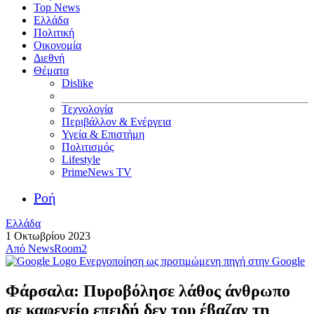
Top News
Ελλάδα
Πολιτική
Οικονομία
Διεθνή
Θέματα
Dislike
Τεχνολογία
Περιβάλλον & Ενέργεια
Υγεία & Επιστήμη
Πολιτισμός
Lifestyle
PrimeNews TV
Ροή
Ελλάδα
1 Οκτωβρίου 2023
Από
NewsRoom2
Ενεργοποίηση ως προτιμώμενη πηγή στην Google
Φάρσαλα: Πυροβόλησε λάθος άνθρωπο
σε καφενείο επειδή δεν του έβαζαν τη