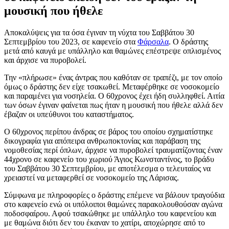
μουσική που ήθελε
Αποκαλύψεις για τα όσα έγιναν τη νύχτα του Σαββάτου 30
Σεπτεμβρίου του 2023, σε καφενείο στα
Φάρσαλα
. Ο δράστης
μετά από καυγά με υπάλληλο και θαμώνες επέστρεψε οπλισμένος
και άρχισε να πυροβολεί.
Την «πλήρωσε» ένας άντρας που καθόταν σε τραπέζι, με τον οποίο
όμως ο δράστης δεν είχε τσακωθεί. Μεταφέρθηκε σε νοσοκομείο
και παραμένει για νοσηλεία. Ο 60χρονος έχει ήδη συλληφθεί. Αιτία
των όσων έγιναν φαίνεται πως ήταν η μουσική που ήθελε αλλά δεν
έβαζαν οι υπεύθυνοι του καταστήματος.
Ο 60χρονος περίπου άνδρας σε βάρος του οποίου σχηματίστηκε
δικογραφία για απόπειρα ανθρωποκτονίας και παράβαση της
νομοθεσίας περί όπλων, άρχισε να πυροβολεί τραυματίζοντας έναν
44χρονο σε καφενείο του χωριού Άγιος Κωνσταντίνος, το βράδυ
του Σαββάτου 30 Σεπτεμβρίου, με αποτέλεσμα ο τελευταίος να
χρειαστεί να μεταφερθεί σε νοσοκομείο της Λάρισας.
Σύμφωνα με πληροφορίες ο δράστης επέμενε να βάλουν τραγούδια
στο καφενείο ενώ οι υπόλοιποι θαμώνες παρακολουθούσαν αγώνα
ποδοσφαίρου. Αφού τσακώθηκε με υπάλληλο του καφενείου και
με θαμώνα διότι δεν του έκαναν το χατίρι, αποχώρησε από το