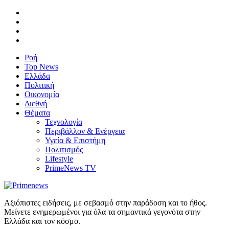
Ροή
Top News
Ελλάδα
Πολιτική
Οικονομία
Διεθνή
Θέματα
Τεχνολογία
Περιβάλλον & Ενέργεια
Υγεία & Επιστήμη
Πολιτισμός
Lifestyle
PrimeNews TV
Αξιόπιστες ειδήσεις, με σεβασμό στην παράδοση και το ήθος.
Μείνετε ενημερωμένοι για όλα τα σημαντικά γεγονότα στην
Ελλάδα και τον κόσμο.