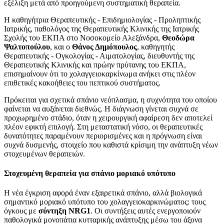
εξέλιξη μετά από προηγούμενη συστηματική θεραπεία.
Η καθηγήτρια Θεραπευτικής - Επιδημιολογίας - Προληπτικής
Ιατρικής, παθολόγος της Θεραπευτικής Κλινικής της Ιατρικής
Σχολής του ΕΚΠΑ στο Νοσοκομείο Αλεξάνδρα,
Θεοδώρα
Ψαλτοπούλου
, και ο
Θάνος Δημόπουλος
, καθηγητής
Θεραπευτικής - Ογκολογίας - Αιματολογίας, διευθυντής της
Θεραπευτικής Κλινικής και πρώην πρύτανης του ΕΚΠΑ,
επισημαίνουν ότι το χολαγγειοκαρκίνωμα ανήκει στις πλέον
επιθετικές κακοήθειες του πεπτικού συστήματος.
Πρόκειται για σχετικά σπάνιο νεόπλασμα, η συχνότητα του οποίου
φαίνεται να αυξάνεται διεθνώς. Η διάγνωση γίνεται συχνά σε
προχωρημένο στάδιο, όταν η χειρουργική αφαίρεση δεν αποτελεί
πλέον εφικτή επιλογή. Στη μεταστατική νόσο, οι θεραπευτικές
δυνατότητες παραμένουν περιορισμένες και η πρόγνωση είναι
συχνά δυσμενής, στοιχείο που καθιστά κρίσιμη την ανάπτυξη νέων
στοχευμένων θεραπειών.
Στοχευμένη θεραπεία για σπάνιο μοριακό υπότυπο
Η νέα έγκριση αφορά έναν εξαιρετικά σπάνιο, αλλά βιολογικά
σημαντικό μοριακό υπότυπο του χολαγγειοκαρκινώματος: τους
όγκους με
σύντηξη NRG1
. Οι συντήξεις αυτές ενεργοποιούν
παθολογικά μονοπάτια κυτταρικής ανάπτυξης μέσω του άξονα