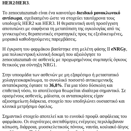
HER2/HER3
.
Το zenocutuzumab είναι ένα καινοτόμο
διειδικό μονοκλωνικό
αντίσωμα
, σχεδιασμένο ώστε να στοχεύει ταυτόχρονα τους
υποδοχείς HER2 και HER3. Η θεραπευτική αυτή προσέγγιση
αποτυπώνει με σαφήνεια τη μετατόπιση της ογκολογίας από τις
γενικευμένες θεραπευτικές στρατηγικές προς τις εξειδικευμένες,
μοριακά καθοδηγούμενες παρεμβάσεις.
Η έγκριση του φαρμάκου βασίστηκε στη μελέτη φάσης ΙΙ
eNRGy
,
μια πολυκεντρική κλινική δοκιμή που αξιολόγησε το
zenocutuzumab σε ασθενείς με προχωρημένους συμπαγείς όγκους
θετικούς για σύντηξη NRG1.
Στην υποομάδα των ασθενών με μη εξαιρέσιμο ή μεταστατικό
χολαγγειοκαρκίνωμα, το συνολικό ποσοστό αντικειμενικής
ανταπόκρισης έφτασε το
36,8%
. Για μια τόσο δύσκολη και
επιθετική νόσο, το αποτέλεσμα θεωρείται ιδιαίτερα σημαντικό. Σε
ορισμένους ασθενείς, μάλιστα, οι ανταποκρίσεις είχαν
αξιοσημείωτη διάρκεια, στοιχείο που υποδηλώνει ουσιαστικό και
κλινικά μετρήσιμο όφελος.
Σημαντικό στοιχείο αποτελεί και το ευνοϊκό προφίλ ασφάλειας του
φαρμάκου. Οι συχνότερες ανεπιθύμητες ενέργειες περιλάμβαναν
κόπωση, διάρροια, μυοσκελετικούς πόνους, ναυτία, κοιλιακό άλγος