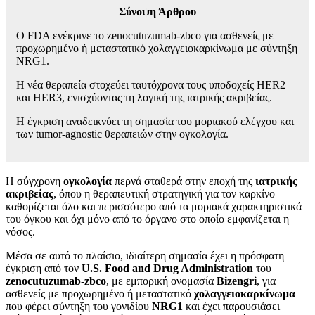
Σύνοψη Άρθρου
Ο FDA ενέκρινε το zenocutuzumab-zbco για ασθενείς με
προχωρημένο ή μεταστατικό χολαγγειοκαρκίνωμα με σύντηξη
NRG1.
Η νέα θεραπεία στοχεύει ταυτόχρονα τους υποδοχείς HER2
και HER3, ενισχύοντας τη λογική της ιατρικής ακριβείας.
Η έγκριση αναδεικνύει τη σημασία του μοριακού ελέγχου και
των tumor-agnostic θεραπειών στην ογκολογία.
Η σύγχρονη
ογκολογία
περνά σταθερά στην εποχή της
ιατρικής
ακριβείας
, όπου η θεραπευτική στρατηγική για τον καρκίνο
καθορίζεται όλο και περισσότερο από τα μοριακά χαρακτηριστικά
του όγκου και όχι μόνο από το όργανο στο οποίο εμφανίζεται η
νόσος.
Μέσα σε αυτό το πλαίσιο, ιδιαίτερη σημασία έχει η πρόσφατη
έγκριση από τον
U.S. Food and Drug Administration
του
zenocutuzumab-zbco
, με εμπορική ονομασία
Bizengri
, για
ασθενείς με προχωρημένο ή μεταστατικό
χολαγγειοκαρκίνωμα
που φέρει σύντηξη του γονιδίου
NRG1
και έχει παρουσιάσει