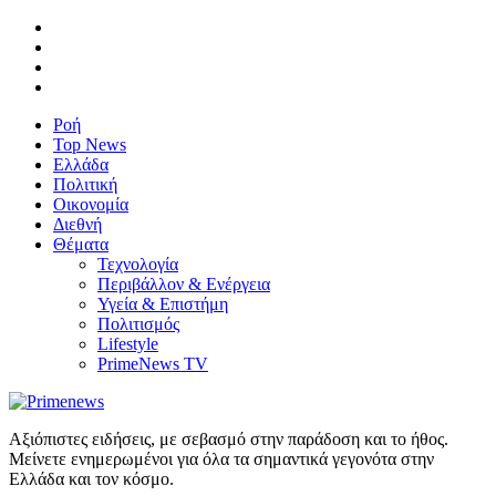
Ροή
Top News
Ελλάδα
Πολιτική
Οικονομία
Διεθνή
Θέματα
Τεχνολογία
Περιβάλλον & Ενέργεια
Υγεία & Επιστήμη
Πολιτισμός
Lifestyle
PrimeNews TV
Αξιόπιστες ειδήσεις, με σεβασμό στην παράδοση και το ήθος.
Μείνετε ενημερωμένοι για όλα τα σημαντικά γεγονότα στην
Ελλάδα και τον κόσμο.