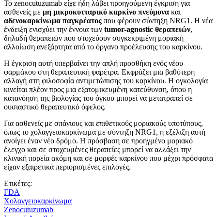
Το zenocutuzumab είχε ήδη λάβει προηγούμενη έγκριση για
ασθενείς με
μη μικροκυτταρικό καρκίνο πνεύμονα
και
αδενοκαρκίνωμα παγκρέατος
που φέρουν σύντηξη NRG1. Η νέα
ένδειξη ενισχύει την έννοια των
tumor-agnostic θεραπειών
,
δηλαδή θεραπειών που στοχεύουν συγκεκριμένη μοριακή
αλλοίωση ανεξάρτητα από το όργανο προέλευσης του καρκίνου.
Η έγκριση αυτή υπερβαίνει την απλή προσθήκη ενός νέου
φαρμάκου στη θεραπευτική φαρέτρα. Εκφράζει μια βαθύτερη
αλλαγή στη φιλοσοφία αντιμετώπισης του καρκίνου. Η ογκολογία
κινείται πλέον προς μια εξατομικευμένη κατεύθυνση, όπου η
κατανόηση της βιολογίας του όγκου μπορεί να μετατραπεί σε
ουσιαστικό θεραπευτικό όφελος.
Για ασθενείς με σπάνιους και επιθετικούς μοριακούς υποτύπους,
όπως το χολαγγειοκαρκίνωμα με σύντηξη NRG1, η εξέλιξη αυτή
ανοίγει έναν νέο δρόμο. Η πρόσβαση σε προηγμένο μοριακό
έλεγχο και σε στοχευμένες θεραπείες μπορεί να αλλάξει την
κλινική πορεία ακόμη και σε μορφές καρκίνου που μέχρι πρόσφατα
είχαν εξαιρετικά περιορισμένες επιλογές.
Ετικέτες:
FDA
Χολαγγειοκαρκίνωμα
Zenocutuzumab