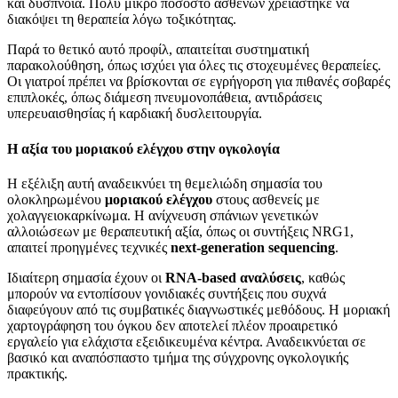
και δύσπνοια. Πολύ μικρό ποσοστό ασθενών χρειάστηκε να
διακόψει τη θεραπεία λόγω τοξικότητας.
Παρά το θετικό αυτό προφίλ, απαιτείται συστηματική
παρακολούθηση, όπως ισχύει για όλες τις στοχευμένες θεραπείες.
Οι γιατροί πρέπει να βρίσκονται σε εγρήγορση για πιθανές σοβαρές
επιπλοκές, όπως διάμεση πνευμονοπάθεια, αντιδράσεις
υπερευαισθησίας ή καρδιακή δυσλειτουργία.
Η αξία του μοριακού ελέγχου στην ογκολογία
Η εξέλιξη αυτή αναδεικνύει τη θεμελιώδη σημασία του
ολοκληρωμένου
μοριακού ελέγχου
στους ασθενείς με
χολαγγειοκαρκίνωμα. Η ανίχνευση σπάνιων γενετικών
αλλοιώσεων με θεραπευτική αξία, όπως οι συντήξεις NRG1,
απαιτεί προηγμένες τεχνικές
next-generation sequencing
.
Ιδιαίτερη σημασία έχουν οι
RNA-based αναλύσεις
, καθώς
μπορούν να εντοπίσουν γονιδιακές συντήξεις που συχνά
διαφεύγουν από τις συμβατικές διαγνωστικές μεθόδους. Η μοριακή
χαρτογράφηση του όγκου δεν αποτελεί πλέον προαιρετικό
εργαλείο για ελάχιστα εξειδικευμένα κέντρα. Αναδεικνύεται σε
βασικό και αναπόσπαστο τμήμα της σύγχρονης ογκολογικής
πρακτικής.