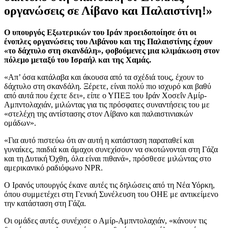
οργανώσεις σε Λίβανο και Παλαιστίνη!»
Ο υπουργός Εξωτερικών του Ιράν προειδοποίησε ότι οι
ένοπλες οργανώσεις του Λιβάνου και της Παλαιστίνης έχουν
«το δάχτυλο στη σκανδάλη», φοβούμενες μια κλιμάκωση στον
πόλεμο μεταξύ του Ισραήλ και της Χαμάς.
«Απ’ όσα κατάλαβα και άκουσα από τα σχέδιά τους, έχουν το
δάχτυλο στη σκανδάλη. Ξέρετε, είναι πολύ πιο ισχυρό και βαθύ
από αυτά που έχετε δει», είπε ο ΥΠΕΞ του Ιράν Χοσεΐν Αμίρ-
Αμπντολαχιάν, μιλώντας για τις πρόσφατες συναντήσεις του με
«στελέχη της αντίστασης στον Λίβανο και παλαιστινιακών
ομάδων».
«Για αυτό πιστεύω ότι αν αυτή η κατάσταση παραταθεί και
γυναίκες, παιδιά και άμαχοι συνεχίσουν να σκοτώνονται στη Γάζα
και τη Δυτική Όχθη, όλα είναι πιθανά», πρόσθεσε μιλώντας στο
αμερικανικό ραδιόφωνο NPR.
Ο Ιρανός υπουργός έκανε αυτές τις δηλώσεις από τη Νέα Υόρκη,
όπου συμμετέχει στη Γενική Συνέλευση του ΟΗΕ με αντικείμενο
την κατάσταση στη Γάζα.
Οι ομάδες αυτές, συνέχισε ο Αμίρ-Αμπντολαχιάν, «κάνουν τις