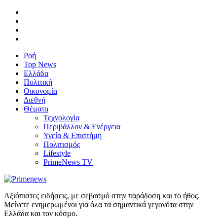
Ροή
Top News
Ελλάδα
Πολιτική
Οικονομία
Διεθνή
Θέματα
Τεχνολογία
Περιβάλλον & Ενέργεια
Υγεία & Επιστήμη
Πολιτισμός
Lifestyle
PrimeNews TV
Αξιόπιστες ειδήσεις, με σεβασμό στην παράδοση και το ήθος.
Μείνετε ενημερωμένοι για όλα τα σημαντικά γεγονότα στην
Ελλάδα και τον κόσμο.