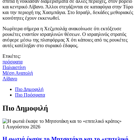
σπίτια ή νοίκιασαν διαμερίσματα σε άλλες περιοχές, στον βόρειο
και κεντρικό Λίβανο. Άλλοι στεγάζονται σε καταφύγια στην Τύρο
και την περιοχή της Χασμπάγια. Στο Ισραήλ, δεκάδες μεθοριακές
κοινότητες έχουν εκκενωθεί.
Νωρίτερα σήμερα η Χεζμπολάχ ανακοίνωσε ότι εκτόξευσε
ρουκέτες εναντίον ισραηλινών θέσεων. Ο ισραηλινός στρατός
ανέφερε μέσω της πλατφόρμας Χ ότι κάποιες από τις ρουκέτες
αυτές κατέληξαν στο συριακό έδαφος.
Ετικέτες:
πρόσφατα
Παλαιστίνη
Μέση Ανατολή
Λίβανο
Πιο Δημοφιλή
Πιο Πρόσφατα
Πιο Δημοφιλή
1 Αυγούστου 2026
Η φωτιά έκαψε το Μητσοτάκη και το «επιτελικό