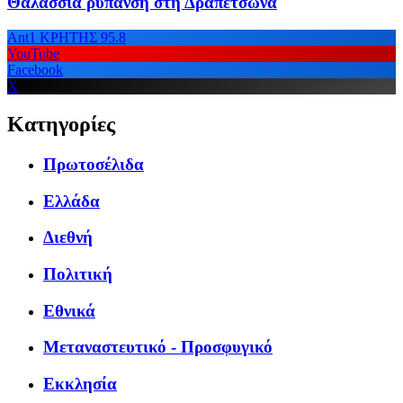
Θαλάσσια ρύπανση στη Δραπετσώνα
Ant1 ΚΡΗΤΗΣ 95.8
YouTube
Facebook
X
Κατηγορίες
Πρωτοσέλιδα
Ελλάδα
Διεθνή
Πολιτική
Εθνικά
Μεταναστευτικό - Προσφυγικό
Εκκλησία