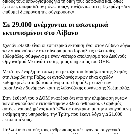
δικούς τους υπολογισμούς για τη δική τους ασφάλεια και, όπως
έχω πει, αποφασίζουν μόνες τους», τονίζοντας ότι η Τεχεράνη «δεν
επιθυμεί διεύρυνση της σύγκρουσης».
Σε 29.000 ανέρχονται οι εσωτερικά
εκτοπισμένοι στο Λίβανο
Σχεδόν 29.000 είναι οι εσωτερικά εκτοπισμένοι στον Λίβανο λόγω
των συγκρούσεων στα σύνορα με το Ισραήλ τις τελευταίες
εβδομάδες, σύμφωνα με έναν νεότερο απολογισμό του Διεθνούς
Οργανισμού Μετανάστευσης, μιας υπηρεσίας του ΟΗΕ.
Μετά την έναρξη του πολέμου μεταξύ του Ισραήλ και της Χαμάς
στη Λωρίδα της Γάζας, οι ανταλλαγές πυρών είναι σχεδόν
καθημερινές στα βόρεια σύνορα του Ισραήλ, μεταξύ των
ισραηλινών δυνάμεων και της λιβανέζικης οργάνωσης Χεζμπολάχ.
Στην έκθεσή του ο ΔΟΜ αναφέρει ότι από την κλιμάκωση αυτών
των συγκρούσεων εκτοπίστηκαν 28.965 άνθρωποι. Ο αριθμός
αυτός είναι αυξημένος κατά 37% σε σύγκριση με την προηγούμενη
εκτίμηση της υπηρεσίας, την Τρίτη, που έκανε λόγο για 21.000
εκτοπισμένους.
Πολλοί από αυτούς τους ανθρώπους κατέφυγαν σε συγγενικά