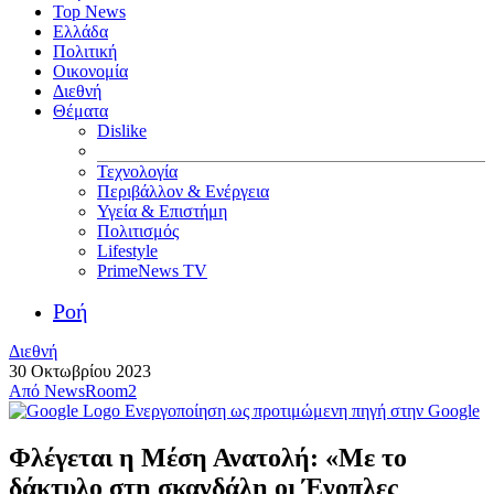
Top News
Ελλάδα
Πολιτική
Οικονομία
Διεθνή
Θέματα
Dislike
Τεχνολογία
Περιβάλλον & Ενέργεια
Υγεία & Επιστήμη
Πολιτισμός
Lifestyle
PrimeNews TV
Ροή
Διεθνή
30 Οκτωβρίου 2023
Από
NewsRoom2
Ενεργοποίηση ως προτιμώμενη πηγή στην Google
Φλέγεται η Μέση Ανατολή: «Με το
δάκτυλο στη σκανδάλη οι Ένοπλες