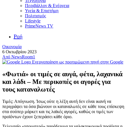
Τεχνολογία
Περιβάλλον & Ενέργεια
Υγεία & Επιστήμη
Πολιτισμός
Lifestyle
PrimeNews TV
Ροή
Οικονομία
6 Οκτωβρίου 2023
Από
NewsRoom1
Ενεργοποίηση ως προτιμώμενη πηγή στην Google
«Φωτιά» οι τιμές σε αυγά, φέτα, λαχανικά
και λάδι – Με περικοπές οι αγορές για
τους καταναλωτές
Τιμές: Απόγνωση. Ίσως ούτε η λέξη αυτή δεν είναι ικανή να
περιγράψει τα όσα βιώνουν οι καταναλωτές σε κάθε τους επίσκεψη
στα σούπερ μάρκετ και τις λαϊκές αγορές, καθώς οι τιμές των
προϊόντων έχουν ξεπεράσει κάθε όριο.
Τελευταίο «τσουχτερό» παράδειγμα τα γαλακτοκομικά προϊόντα η