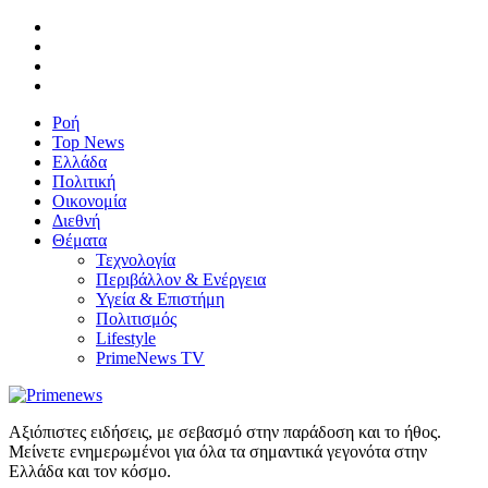
Ροή
Top News
Ελλάδα
Πολιτική
Οικονομία
Διεθνή
Θέματα
Τεχνολογία
Περιβάλλον & Ενέργεια
Υγεία & Επιστήμη
Πολιτισμός
Lifestyle
PrimeNews TV
Αξιόπιστες ειδήσεις, με σεβασμό στην παράδοση και το ήθος.
Μείνετε ενημερωμένοι για όλα τα σημαντικά γεγονότα στην
Ελλάδα και τον κόσμο.