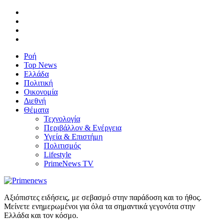
Ροή
Top News
Ελλάδα
Πολιτική
Οικονομία
Διεθνή
Θέματα
Τεχνολογία
Περιβάλλον & Ενέργεια
Υγεία & Επιστήμη
Πολιτισμός
Lifestyle
PrimeNews TV
Αξιόπιστες ειδήσεις, με σεβασμό στην παράδοση και το ήθος.
Μείνετε ενημερωμένοι για όλα τα σημαντικά γεγονότα στην
Ελλάδα και τον κόσμο.