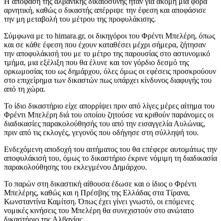
Η απόφαση της αλβανικής δικαιοσύνης ήταν για ακόμη μια φορά
αρνητική, καθώς ο δικαστής απέρριψε την έφεση και αποφάσισε
την μη μεταβολή του μέτρου της προφυλάκισης.
Σύμφωνα με το himara.gr, οι δικηγόροι του Φρέντι Μπελέρη, όπως
και σε κάθε έφεση που έχουν καταθέσει μέχρι σήμερα, ζήτησαν
την αποφυλάκισή του με το μέτρο της παρουσίας στο αστυνομικό
τμήμα, μια εξέλιξη που θα έλυνε και τον γόρδιο δεσμό της
ορκωμοσίας του ως δημάρχου, όλες όμως οι εφέσεις προσκρούουν
στο επιχείρημα των δικαστών πως υπάρχει κίνδυνος διαφυγής του
από τη χώρα.
Το ίδιο δικαστήριο είχε απορρίψει πριν από λίγες μέρες αίτημα του
Φρέντι Μπελέρη διά του οποίου ζητούσε να κριθούν παράνομες οι
διαδικασίες παρακολούθησής του από την εισαγγελία Αυλώνας,
πριν από τις εκλογές, γεγονός που οδήγησε στη σύλληψή του.
Ενδεχόμενη αποδοχή του αιτήματος του θα επέφερε αυτομάτως την
αποφυλάκισή του, όμως το δικαστήριο έκρινε νόμιμη τη διαδικασία
παρακολούθησης του εκλεγμένου Δημάρχου.
Το παρών στη δικαστική αίθουσα έδωσε και ο ίδιος ο Φρέντι
Μπελέρης, καθώς και η Πρέσβης της Ελλάδας στα Τίρανα,
Κωνσταντίνα Καμίτση. Όπως έχει γίνει γνωστό, οι επόμενες
νομικές κινήσεις του Μπελέρη θα συνεχιστούν στο ανώτατο
δικαστήριο της Αλβανίας.