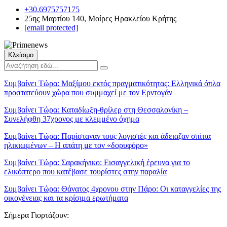
+30.6975757175
25ης Μαρτίου 140, Μοίρες Ηρακλείου Κρήτης
[email protected]
Κλείσιμο
Συμβαίνει Τώρα:
Μαξίμου εκτός πραγματικότητας: Ελληνικά όπλα
προστατεύουν χώρα που συμμαχεί με τον Ερντογάν
Συμβαίνει Τώρα:
Καταδίωξη-θρίλερ στη Θεσσαλονίκη –
Συνελήφθη 37χρονος με κλεμμένο όχημα
Συμβαίνει Τώρα:
Παρίσταναν τους λογιστές και άδειαζαν σπίτια
ηλικιωμένων – Η απάτη με τον «δορυφόρο»
Συμβαίνει Τώρα:
Σαρακήνικο: Εισαγγελική έρευνα για το
ελικόπτερο που κατέβασε τουρίστες στην παραλία
Συμβαίνει Τώρα:
Θάνατος 4χρονου στην Πάρο: Οι καταγγελίες της
οικογένειας και τα κρίσιμα ερωτήματα
Σήμερα Γιορτάζουν: