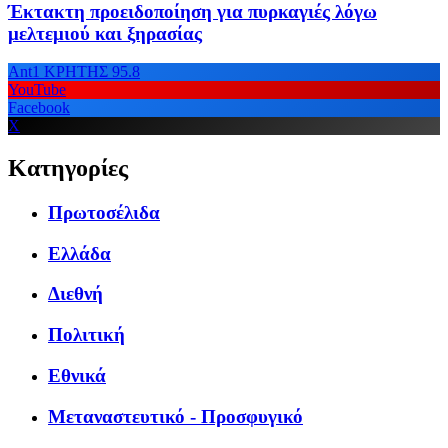
Έκτακτη προειδοποίηση για πυρκαγιές λόγω
μελτεμιού και ξηρασίας
Ant1 ΚΡΗΤΗΣ 95.8
YouTube
Facebook
X
Κατηγορίες
Πρωτοσέλιδα
Ελλάδα
Διεθνή
Πολιτική
Εθνικά
Μεταναστευτικό - Προσφυγικό