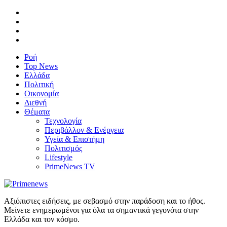
Ροή
Top News
Ελλάδα
Πολιτική
Οικονομία
Διεθνή
Θέματα
Τεχνολογία
Περιβάλλον & Ενέργεια
Υγεία & Επιστήμη
Πολιτισμός
Lifestyle
PrimeNews TV
Αξιόπιστες ειδήσεις, με σεβασμό στην παράδοση και το ήθος.
Μείνετε ενημερωμένοι για όλα τα σημαντικά γεγονότα στην
Ελλάδα και τον κόσμο.