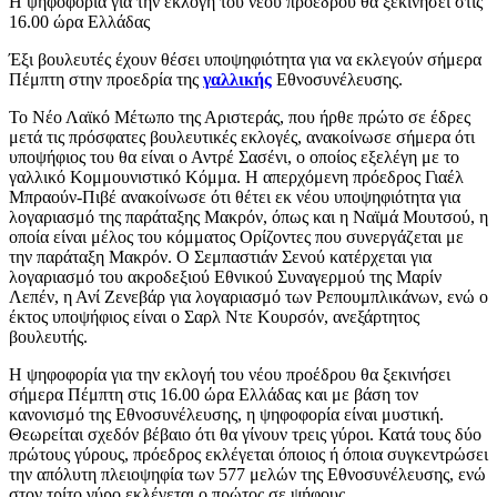
Η ψηφοφορία για την εκλογή του νέου προέδρου θα ξεκινήσει στις
16.00 ώρα Ελλάδας
Έξι βουλευτές έχουν θέσει υποψηφιότητα για να εκλεγούν σήμερα
Πέμπτη στην προεδρία της
γαλλικής
Εθνοσυνέλευσης.
Το Νέο Λαϊκό Μέτωπο της Αριστεράς, που ήρθε πρώτο σε έδρες
μετά τις πρόσφατες βουλευτικές εκλογές, ανακοίνωσε σήμερα ότι
υποψήφιος του θα είναι ο Αντρέ Σασένι, ο οποίος εξελέγη με το
γαλλικό Κομμουνιστικό Κόμμα. Η απερχόμενη πρόεδρος Γιαέλ
Μπραούν-Πιβέ ανακοίνωσε ότι θέτει εκ νέου υποψηφιότητα για
λογαριασμό της παράταξης Μακρόν, όπως και η Ναϊμά Μουτσού, η
οποία είναι μέλος του κόμματος Ορίζοντες που συνεργάζεται με
την παράταξη Μακρόν. Ο Σεμπαστιάν Σενού κατέρχεται για
λογαριασμό του ακροδεξιού Εθνικού Συναγερμού της Μαρίν
Λεπέν, η Ανί Ζενεβάρ για λογαριασμό των Ρεπουμπλικάνων, ενώ ο
έκτος υποψήφιος είναι ο Σαρλ Ντε Κουρσόν, ανεξάρτητος
βουλευτής.
Η ψηφοφορία για την εκλογή του νέου προέδρου θα ξεκινήσει
σήμερα Πέμπτη στις 16.00 ώρα Ελλάδας και με βάση τον
κανονισμό της Εθνοσυνέλευσης, η ψηφοφορία είναι μυστική.
Θεωρείται σχεδόν βέβαιο ότι θα γίνουν τρεις γύροι. Κατά τους δύο
πρώτους γύρους, πρόεδρος εκλέγεται όποιος ή όποια συγκεντρώσει
την απόλυτη πλειοψηφία των 577 μελών της Εθνοσυνέλευσης, ενώ
στον τρίτο γύρο εκλέγεται ο πρώτος σε ψήφους.