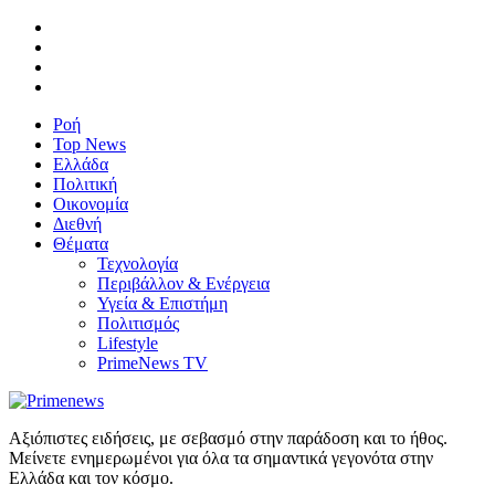
Ροή
Top News
Ελλάδα
Πολιτική
Οικονομία
Διεθνή
Θέματα
Τεχνολογία
Περιβάλλον & Ενέργεια
Υγεία & Επιστήμη
Πολιτισμός
Lifestyle
PrimeNews TV
Αξιόπιστες ειδήσεις, με σεβασμό στην παράδοση και το ήθος.
Μείνετε ενημερωμένοι για όλα τα σημαντικά γεγονότα στην
Ελλάδα και τον κόσμο.