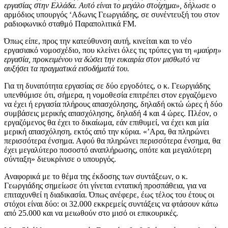
εργασίας στην Ελλάδα. Αυτό είναι το μεγάλο στοίχημα»,
δήλωσε ο
αρμόδιος υπουργός ‘Αδωνις Γεωργιάδης, σε συνέντευξή του στον
ραδιοφωνικό σταθμό Παραπολιτικά FM.
Όπως είπε, προς την κατεύθυνση αυτή, κινείται και το νέο
εργασιακό νομοσχέδιο, που κλείνει όλες τις τρύπες για τη
«μαύρη»
εργασία, προκειμένου να δώσει την ευκαιρία στον μισθωτό να
αυξήσει τα πραγματικά εισοδήματά του.
Για τη δυνατότητα εργασίας σε δύο εργοδότες, ο κ. Γεωργιάδης
υπενθύμισε ότι, σήμερα, η νομοθεσία επιτρέπει στον εργαζόμενο
να έχει ή εργασία πλήρους απασχόλησης, δηλαδή οκτώ ώρες ή δύο
συμβάσεις μερικής απασχόλησης, δηλαδή 4 και 4 ώρες. Πλέον, ο
εργαζόμενος θα έχει το δικαίωμα, εάν επιθυμεί, να έχει και μία
μερική απασχόληση, εκτός από την κύρια. «’Αρα, θα πληρώνει
περισσότερα ένσημα. Αφού θα πληρώνει περισσότερα ένσημα, θα
έχει μεγαλύτερο ποσοστό αναπλήρωσης, οπότε και μεγαλύτερη
σύνταξη» διευκρίνισε ο υπουργός.
Αναφορικά με το θέμα της έκδοσης των συντάξεων, ο κ.
Γεωργιάδης σημείωσε ότι γίνεται εντατική προσπάθεια, για να
επιταχυνθεί η διαδικασία. Όπως ανέφερε, έως τέλος του έτους οι
στόχοι είναι δύο: οι 32.000 εκκρεμείς συντάξεις να φτάσουν κάτω
από 25.000 και να μειωθούν στο μισό οι επικουρικές.