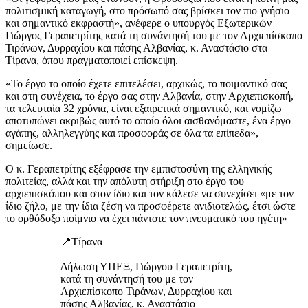
πολιτισμική καταγωγή, στο πρόσωπό σας βρίσκει τον πιο γνήσιο
και σημαντικό εκφραστή», ανέφερε ο υπουργός Εξωτερικών
Γιώργος Γεραπετρίτης κατά τη συνάντησή του με τον Αρχιεπίσκοπο
Τιράνων, Δυρραχίου και πάσης Αλβανίας, κ. Αναστάσιο στα
Τίρανα, όπου πραγματοποιεί επίσκεψη.
«Το έργο το οποίο έχετε επιτελέσει, αρχικώς, το ποιμαντικό σας
και στη συνέχεια, το έργο σας στην Αλβανία, στην Αρχιεπισκοπή,
τα τελευταία 32 χρόνια, είναι εξαιρετικά σημαντικό, και νομίζω
αποτυπώνει ακριβώς αυτό το οποίο όλοι αισθανόμαστε, ένα έργο
αγάπης, αλληλεγγύης και προσφοράς σε όλα τα επίπεδα»,
σημείωσε.
Ο κ. Γεραπετρίτης εξέφρασε την εμπιστοσύνη της ελληνικής
πολιτείας, αλλά και την απόλυτη στήριξη στο έργο του
αρχιεπισκόπου και στον ίδιο και τον κάλεσε να συνεχίσει «με τον
ίδιο ζήλο, με την ίδια ζέση να προσφέρετε ανιδιοτελώς, έτσι ώστε
το ορθόδοξο ποίμνιο να έχει πάντοτε τον πνευματικό του ηγέτη»
📍Τίρανα
Δήλωση ΥΠΕΞ, Γιώργου Γεραπετρίτη,
κατά τη συνάντησή του με τον
Αρχιεπίσκοπο Τιράνων, Δυρραχίου και
πάσης Αλβανίας, κ. Αναστάσιο