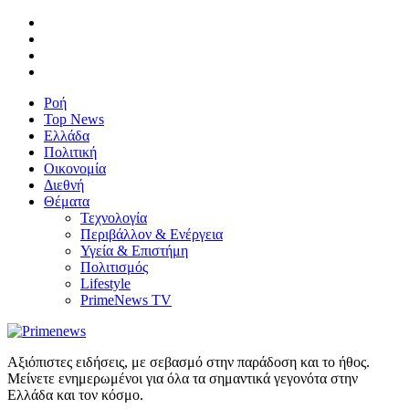
Ροή
Top News
Ελλάδα
Πολιτική
Οικονομία
Διεθνή
Θέματα
Τεχνολογία
Περιβάλλον & Ενέργεια
Υγεία & Επιστήμη
Πολιτισμός
Lifestyle
PrimeNews TV
Αξιόπιστες ειδήσεις, με σεβασμό στην παράδοση και το ήθος.
Μείνετε ενημερωμένοι για όλα τα σημαντικά γεγονότα στην
Ελλάδα και τον κόσμο.