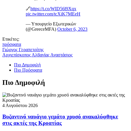
🔗
https://t.co/WID56l9Xqx
pic.twitter.com/tcXiK7MEeH
— Υπουργείο Εξωτερικών
(@GreeceMFA)
October 6, 2023
Ετικέτες:
πρόσφατα
Γιώργος Γεραπετρίτης
Αρχιεπίσκοπος Αλβανίας Αναστάσιος
Πιο Δημοφιλή
Πιο Πρόσφατα
Πιο Δημοφιλή
4 Αυγούστου 2026
Βυζαντινό ναυάγιο γεμάτο χρυσό ανακαλύφθηκε
στις ακτές της Κροατίας