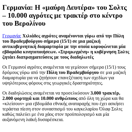
Γερμανία: Η «μαύρη Δευτέρα» του Σολτς
– 10.000 αγρότες με τρακτέρ στο κέντρο
του Βερολίνου
Γερμανία:
Χιλιάδες αγρότες αναμένονται γύρω από την Πύλη
του Βραδεμβούργου σήμερα (15/1) σε μια μαζική
αντικυβερνητική διαμαρτυρία με την οποία κορυφώνεται μία
εβδομάδα κινητοποιήσεων. «Στριμωγμένη» η κυβέρνηση Σολτς
ζητάει διαπραγματεύσεις με τους διαδηλωτές
Οι Γερμανοί αγρότες αναμένεται να γεμίσουν σήμερα (15/1) τους
δρόμους γύρω από την
Πύλη του Βραδεμβούργου
σε μια μαζική
διαμαρτυρία για να ζητήσουν επανεξέταση των σχεδίων για
υψηλότερους φόρους στις γεωργικές δραστηριότητες.
Οι διαδηλώσεις αναμένεται να προσελκύσουν
3.000 τρακτέρ,
2.000 φορτηγά και 10.000 ανθρώπους
από όλη τη χώρα και θα
«κλείσουν» μια εβδομάδα εθνικής αναταραχής που έχει ασκήσει
τεράστια πίεση στον συνασπισμό του καγκελαρίου Όλαφ Σολτς
καθώς παλεύει με ένα χάος στον προϋπολογισμό και μία
αυξανόμενη λαϊκή δυσαρέσκεια.