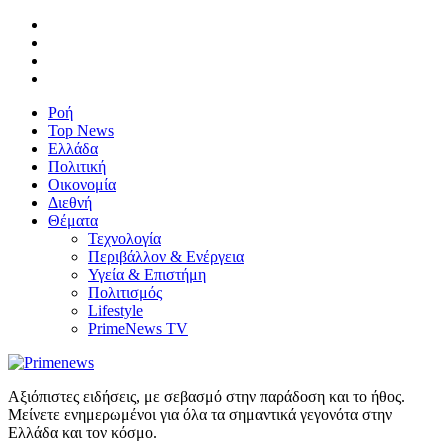
Ροή
Top News
Ελλάδα
Πολιτική
Οικονομία
Διεθνή
Θέματα
Τεχνολογία
Περιβάλλον & Ενέργεια
Υγεία & Επιστήμη
Πολιτισμός
Lifestyle
PrimeNews TV
Αξιόπιστες ειδήσεις, με σεβασμό στην παράδοση και το ήθος.
Μείνετε ενημερωμένοι για όλα τα σημαντικά γεγονότα στην
Ελλάδα και τον κόσμο.