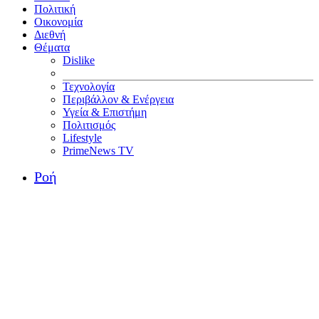
Πολιτική
Οικονομία
Διεθνή
Θέματα
Dislike
Τεχνολογία
Περιβάλλον & Ενέργεια
Υγεία & Επιστήμη
Πολιτισμός
Lifestyle
PrimeNews TV
Ροή