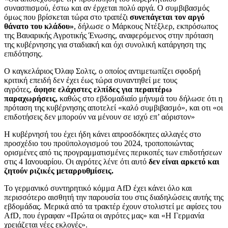
συνασπισμού, έστω και αν έρχεται πολύ αργά. Ο συμβιβασμός
όμως που βρίσκεται τώρα στο τραπέζι
συνεπάγεται τον αργό
θάνατο του κλάδου»
, δήλωσε ο Μάρκους Ντέξλερ, εκπρόσωπος
της Βαυαρικής Αγροτικής Ένωσης, αναφερόμενος στην πρόταση
της κυβέρνησης για σταδιακή και όχι συνολική κατάργηση της
επιδότησης.
Ο καγκελάριος Όλαφ Σολτς, ο οποίος αντιμετωπίζει σφοδρή
κριτική επειδή δεν έχει έως τώρα συναντηθεί με τους
αγρότες,
άφησε ελάχιστες ελπίδες για περαιτέρω
παραχωρήσεις,
καθώς στο εβδομαδιαίο μήνυμά του δήλωσε ότι η
πρόταση της κυβέρνησης αποτελεί «καλό συμβιβασμό», και οτι «οι
επιδοτήσεις δεν μπορούν να μένουν σε ισχύ επ’ αόριστον»
Η κυβέρνησή του έχει ήδη κάνει απροσδόκητες αλλαγές στο
προσχέδιο του προϋπολογισμού του 2024, τροποποιώντας
ορισμένες από τις προγραμματισμένες περικοπές των επιδοτήσεων
στις 4 Ιανουαρίου. Οι αγρότες λένε ότι αυτό
δεν είναι αρκετό και
ζητούν ριζικές μεταρρυθμίσεις.
Το γερμανικό συντηρητικό κόμμα AfD έχει κάνει όλο και
περισσότερο αισθητή την παρουσία του στις διαδηλώσεις αυτής της
εβδομάδας. Μερικά από τα τρακτέρ έχουν στολιστεί με αφίσες του
AfD, που έγραφαν «Πρώτα οι αγρότες μας» και «Η Γερμανία
χρειάζεται νέες εκλογές».