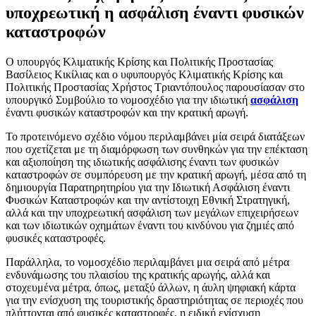
υποχρεωτική η ασφάλιση έναντι φυσικών
καταστροφών
Ο υπουργός Κλιματικής Κρίσης και Πολιτικής Προστασίας
Βασίλειος Κικίλιας και ο υφυπουργός Κλιματικής Κρίσης και
Πολιτικής Προστασίας Χρήστος Τριαντόπουλος παρουσίασαν στο
υπουργικό Συμβούλιο το νομοσχέδιο για την ιδιωτική
ασφάλιση
έναντι φυσικών καταστροφών και την κρατική αρωγή.
Το προτεινόμενο σχέδιο νόμου περιλαμβάνει μία σειρά διατάξεων
που σχετίζεται με τη διαμόρφωση των συνθηκών για την επέκταση
και αξιοποίηση της ιδιωτικής ασφάλισης έναντι των φυσικών
καταστροφών σε συμπόρευση με την κρατική αρωγή, μέσα από τη
δημιουργία Παρατηρητηρίου για την Ιδιωτική Ασφάλιση έναντι
Φυσικών Καταστροφών και την αντίστοιχη Εθνική Στρατηγική,
αλλά και την υποχρεωτική ασφάλιση των μεγάλων επιχειρήσεων
και των ιδιωτικών οχημάτων έναντι του κινδύνου για ζημιές από
φυσικές καταστροφές.
Παράλληλα, το νομοσχέδιο περιλαμβάνει μια σειρά από μέτρα
ενδυνάμωσης του πλαισίου της κρατικής αρωγής, αλλά και
στοχευμένα μέτρα, όπως, μεταξύ άλλων, η άυλη ψηφιακή κάρτα
για την ενίσχυση της τουριστικής δραστηριότητας σε περιοχές που
πλήττονται από φυσικές καταστροφές, η ειδική ενίσχυση