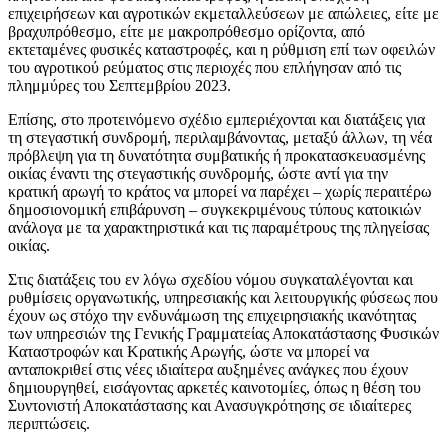
επιχειρήσεων και αγροτικών εκμεταλλεύσεων με απώλειες, είτε με
βραχυπρόθεσμο, είτε με μακροπρόθεσμο ορίζοντα, από
εκτεταμένες φυσικές καταστροφές, και η ρύθμιση επί των οφειλών
του αγροτικού ρεύματος στις περιοχές που επλήγησαν από τις
πλημμύρες του Σεπτεμβρίου 2023.
Επίσης, στο προτεινόμενο σχέδιο εμπεριέχονται και διατάξεις για
τη στεγαστική συνδρομή, περιλαμβάνοντας, μεταξύ άλλων, τη νέα
πρόβλεψη για τη δυνατότητα συμβατικής ή προκατασκευασμένης
οικίας έναντι της στεγαστικής συνδρομής, ώστε αντί για την
κρατική αρωγή το κράτος να μπορεί να παρέχει – χωρίς περαιτέρω
δημοσιονομική επιβάρυνση – συγκεκριμένους τύπους κατοικιών
ανάλογα με τα χαρακτηριστικά και τις παραμέτρους της πληγείσας
οικίας.
Στις διατάξεις του εν λόγω σχεδίου νόμου συγκαταλέγονται και
ρυθμίσεις οργανωτικής, υπηρεσιακής και λειτουργικής φύσεως που
έχουν ως στόχο την ενδυνάμωση της επιχειρησιακής ικανότητας
των υπηρεσιών της Γενικής Γραμματείας Αποκατάστασης Φυσικών
Καταστροφών και Κρατικής Αρωγής, ώστε να μπορεί να
ανταποκριθεί στις νέες ιδιαίτερα αυξημένες ανάγκες που έχουν
δημιουργηθεί, εισάγοντας αρκετές καινοτομίες, όπως η θέση του
Συντονιστή Αποκατάστασης και Ανασυγκρότησης σε ιδιαίτερες
περιπτώσεις.