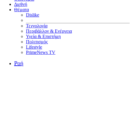
Διεθνή
Θέματα
Dislike
Τεχνολογία
Περιβάλλον & Ενέργεια
Υγεία & Επιστήμη
Πολιτισμός
Lifestyle
PrimeNews TV
Ροή