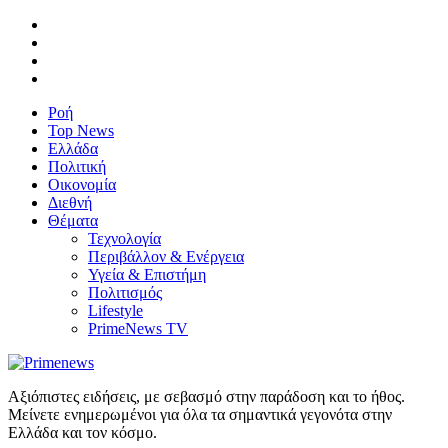
Ροή
Top News
Ελλάδα
Πολιτική
Οικονομία
Διεθνή
Θέματα
Τεχνολογία
Περιβάλλον & Ενέργεια
Υγεία & Επιστήμη
Πολιτισμός
Lifestyle
PrimeNews TV
Αξιόπιστες ειδήσεις, με σεβασμό στην παράδοση και το ήθος.
Μείνετε ενημερωμένοι για όλα τα σημαντικά γεγονότα στην
Ελλάδα και τον κόσμο.