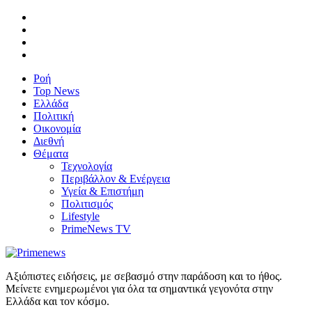
Ροή
Top News
Ελλάδα
Πολιτική
Οικονομία
Διεθνή
Θέματα
Τεχνολογία
Περιβάλλον & Ενέργεια
Υγεία & Επιστήμη
Πολιτισμός
Lifestyle
PrimeNews TV
Αξιόπιστες ειδήσεις, με σεβασμό στην παράδοση και το ήθος.
Μείνετε ενημερωμένοι για όλα τα σημαντικά γεγονότα στην
Ελλάδα και τον κόσμο.