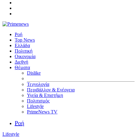
Ροή
Top News
Ελλάδα
Πολιτική
Οικονομία
Διεθνή
Θέματα
Dislike
Τεχνολογία
Περιβάλλον & Ενέργεια
Υγεία & Επιστήμη
Πολιτισμός
Lifestyle
PrimeNews TV
Ροή
Lifestyle