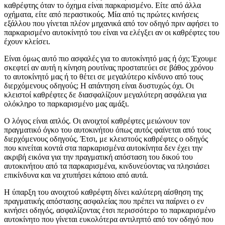
καθρέφτης όταν το όχημα είναι παρκαρισμένο. Είτε από άλλα
οχήματα, είτε από περαστικούς. Μία από τις πρώτες κινήσεις
εξάλλου που γίνεται πλέον μηχανικά από τον οδηγό πριν αφήσει το
παρκαρισμένο αυτοκίνητό του είναι να ελέγξει αν οι καθρέφτες του
έχουν κλείσει.
Είναι όμως αυτό πιο ασφαλές για το αυτοκίνητό μας ή όχι; Έχουμε
σκεφτεί αν αυτή η κίνηση ρουτίνας προστατεύει σε βάθος χρόνου
το αυτοκίνητό μας ή το θέτει σε μεγαλύτερο κίνδυνο από τους
διερχόμενους οδηγούς; Η απάντηση είναι δυστυχώς όχι. Οι
κλειστοί καθρέφτες δε διασφαλίζουν μεγαλύτερη ασφάλεια για
ολόκληρο το παρκαρισμένο μας αμάξι.
Ο λόγος είναι απλός. Οι ανοιχτοί καθρέφτες μειώνουν τον
πραγματικό όγκο του αυτοκινήτου όπως αυτός φαίνεται από τους
διερχόμενους οδηγούς. Έτσι, με κλειστούς καθρέφτες ο οδηγός
που κινείται κοντά στα παρκαρισμένα αυτοκίνητα δεν έχει την
ακριβή εικόνα για την πραγματική απόσταση του δικού του
αυτοκινήτου από τα παρκαρισμένα, κινδυνεύοντας να πλησιάσει
επικίνδυνα και να χτυπήσει κάποιο από αυτά.
Η ύπαρξη του ανοιχτού καθρέφτη δίνει καλύτερη αίσθηση της
πραγματικής απόστασης ασφαλείας που πρέπει να παίρνει ο εν
κινήσει οδηγός, ασφαλίζοντας έτσι περισσότερο το παρκαρισμένο
αυτοκίνητο που γίνεται ευκολότερα αντιληπτό από τον οδηγό που