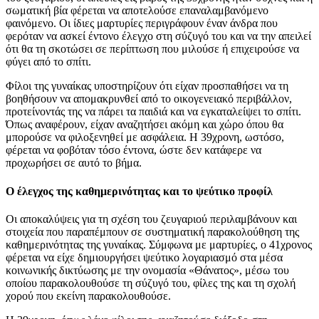
σωματική βία φέρεται να αποτελούσε επαναλαμβανόμενο
φαινόμενο. Οι ίδιες μαρτυρίες περιγράφουν έναν άνδρα που
φερόταν να ασκεί έντονο έλεγχο στη σύζυγό του και να την απειλεί
ότι θα τη σκοτώσει σε περίπτωση που μιλούσε ή επιχειρούσε να
φύγει από το σπίτι.
Φίλοι της γυναίκας υποστηρίζουν ότι είχαν προσπαθήσει να τη
βοηθήσουν να απομακρυνθεί από το οικογενειακό περιβάλλον,
προτείνοντάς της να πάρει τα παιδιά και να εγκαταλείψει το σπίτι.
Όπως αναφέρουν, είχαν αναζητήσει ακόμη και χώρο όπου θα
μπορούσε να φιλοξενηθεί με ασφάλεια. Η 39χρονη, ωστόσο,
φέρεται να φοβόταν τόσο έντονα, ώστε δεν κατάφερε να
προχωρήσει σε αυτό το βήμα.
Ο έλεγχος της καθημερινότητας και το ψεύτικο προφίλ
Οι αποκαλύψεις για τη σχέση του ζευγαριού περιλαμβάνουν και
στοιχεία που παραπέμπουν σε συστηματική παρακολούθηση της
καθημερινότητας της γυναίκας. Σύμφωνα με μαρτυρίες, ο 41χρονος
φέρεται να είχε δημιουργήσει ψεύτικο λογαριασμό στα μέσα
κοινωνικής δικτύωσης με την ονομασία «Θάνατος», μέσω του
οποίου παρακολουθούσε τη σύζυγό του, φίλες της και τη σχολή
χορού που εκείνη παρακολουθούσε.