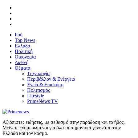
Ροή
Top News
Ελλάδα
Πολιτική
Οικονομία
Διεθνή
Θέματα
Τεχνολογία
Περιβάλλον & Ενέργεια
Υγεία & Επιστήμη
Πολιτισμός
Lifestyle
PrimeNews TV
Αξιόπιστες ειδήσεις, με σεβασμό στην παράδοση και το ήθος.
Μείνετε ενημερωμένοι για όλα τα σημαντικά γεγονότα στην
Ελλάδα και τον κόσμο.