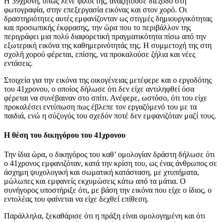
Η 39χρονη, όπως λένε φίλοι της, αναζητούσε διέξοδο στη
φωτογραφία, στην επεξεργασία εικόνας και στον χορό. Οι
δραστηριότητες αυτές εμφανίζονταν ως στιγμές δημιουργικότητας
και προσωπικής έκφρασης, την ώρα που το περιβάλλον της
περιγράφει μια πολύ διαφορετική πραγματικότητα πίσω από την
εξωτερική εικόνα της καθημερινότητάς της. Η συμμετοχή της στη
σχολή χορού φέρεται, επίσης, να προκαλούσε ζήλια και νέες
εντάσεις.
Στοιχεία για την εικόνα της οικογένειας μετέφερε και ο εργοδότης
του 41χρονου, ο οποίος δήλωσε ότι δεν είχε αντιληφθεί όσα
φέρεται να συνέβαιναν στο σπίτι. Ανέφερε, ωστόσο, ότι του είχε
προκαλέσει εντύπωση πως έβλεπε τον εργαζόμενό του με τα
παιδιά, ενώ η σύζυγός του σχεδόν ποτέ δεν εμφανιζόταν μαζί τους.
Η θέση του δικηγόρου του 41χρονου
Την ίδια ώρα, ο δικηγόρος του καθ’ ομολογίαν δράστη δήλωσε ότι
ο 41χρονος εμφανιζόταν, κατά την κρίση του, ως ένας άνθρωπος σε
άσχημη ψυχολογική και σωματική κατάσταση, με χτυπήματα,
μώλωπες και εμφανείς εκχυμώσεις κάτω από τα μάτια. Ο
συνήγορος υποστήριξε ότι, με βάση την εικόνα που είχε ο ίδιος, ο
εντολέας του φαίνεται να είχε δεχθεί επίθεση.
Παράλληλα, ξεκαθάρισε ότι η πράξη είναι ομολογημένη και ότι