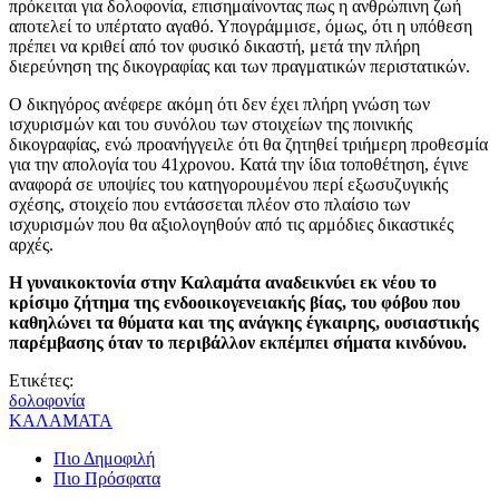
πρόκειται για δολοφονία, επισημαίνοντας πως η ανθρώπινη ζωή
αποτελεί το υπέρτατο αγαθό. Υπογράμμισε, όμως, ότι η υπόθεση
πρέπει να κριθεί από τον φυσικό δικαστή, μετά την πλήρη
διερεύνηση της δικογραφίας και των πραγματικών περιστατικών.
Ο δικηγόρος ανέφερε ακόμη ότι δεν έχει πλήρη γνώση των
ισχυρισμών και του συνόλου των στοιχείων της ποινικής
δικογραφίας, ενώ προανήγγειλε ότι θα ζητηθεί τριήμερη προθεσμία
για την απολογία του 41χρονου. Κατά την ίδια τοποθέτηση, έγινε
αναφορά σε υποψίες του κατηγορουμένου περί εξωσυζυγικής
σχέσης, στοιχείο που εντάσσεται πλέον στο πλαίσιο των
ισχυρισμών που θα αξιολογηθούν από τις αρμόδιες δικαστικές
αρχές.
Η γυναικοκτονία στην Καλαμάτα αναδεικνύει εκ νέου το
κρίσιμο ζήτημα της ενδοοικογενειακής βίας, του φόβου που
καθηλώνει τα θύματα και της ανάγκης έγκαιρης, ουσιαστικής
παρέμβασης όταν το περιβάλλον εκπέμπει σήματα κινδύνου.
Ετικέτες:
δολοφονία
ΚΑΛΑΜΑΤΑ
Πιο Δημοφιλή
Πιο Πρόσφατα