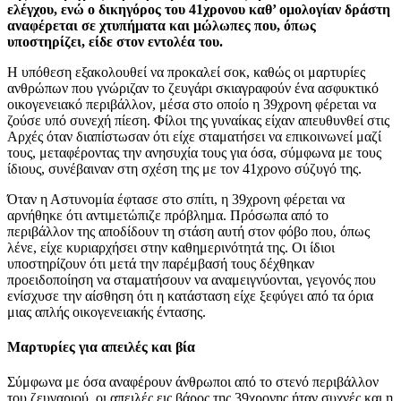
ελέγχου, ενώ ο δικηγόρος του 41χρονου καθ’ ομολογίαν δράστη
αναφέρεται σε χτυπήματα και μώλωπες που, όπως
υποστηρίζει, είδε στον εντολέα του.
Η υπόθεση εξακολουθεί να προκαλεί σοκ, καθώς οι μαρτυρίες
ανθρώπων που γνώριζαν το ζευγάρι σκιαγραφούν ένα ασφυκτικό
οικογενειακό περιβάλλον, μέσα στο οποίο η 39χρονη φέρεται να
ζούσε υπό συνεχή πίεση. Φίλοι της γυναίκας είχαν απευθυνθεί στις
Αρχές όταν διαπίστωσαν ότι είχε σταματήσει να επικοινωνεί μαζί
τους, μεταφέροντας την ανησυχία τους για όσα, σύμφωνα με τους
ίδιους, συνέβαιναν στη σχέση της με τον 41χρονο σύζυγό της.
Όταν η Αστυνομία έφτασε στο σπίτι, η 39χρονη φέρεται να
αρνήθηκε ότι αντιμετώπιζε πρόβλημα. Πρόσωπα από το
περιβάλλον της αποδίδουν τη στάση αυτή στον φόβο που, όπως
λένε, είχε κυριαρχήσει στην καθημερινότητά της. Οι ίδιοι
υποστηρίζουν ότι μετά την παρέμβασή τους δέχθηκαν
προειδοποίηση να σταματήσουν να αναμειγνύονται, γεγονός που
ενίσχυσε την αίσθηση ότι η κατάσταση είχε ξεφύγει από τα όρια
μιας απλής οικογενειακής έντασης.
Μαρτυρίες για απειλές και βία
Σύμφωνα με όσα αναφέρουν άνθρωποι από το στενό περιβάλλον
του ζευγαριού, οι απειλές εις βάρος της 39χρονης ήταν συχνές και η