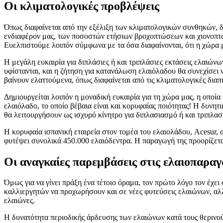
Οι κλιματολογικές προβλέψεις
Όπως διαφαίνεται από την εξέλιξη των κλιματολογικών συνθηκών, δ
ενδιαφέρον μας, των ποσοστών ετήσιων βροχοπτώσεων και χιονοπτώ
Ευελπιστούμε λοιπόν σύμφωνα με τα όσα διαφαίνονται, ότι η χώρα μα
Η μεγάλη ευκαιρία για διπλάσιες ή και τριπλάσιες εκτάσεις ελαιών
υφίστανται, και η ζήτηση για κατανάλωση ελαιόλαδου θα συνεχίσει 
βαίνουν ελαττούμενα, όπως διαφαίνεται από τις κλιματολογικές διαπ
Δημιουργείται λοιπόν η μοναδική ευκαιρία για τη χώρα μας, η οποί
ελαιόλαδο, το οποίο βέβαια είναι και κορυφαίας ποιότητας! Η δυν
θα λειτουργήσουν ως ισχυρό κίνητρο για διπλασιασμό ή και τριπλ
Η κορυφαία ισπανική εταιρεία στον τομέα του ελαιολάδου, Acesur,
φυτέψει συνολικά 450.000 ελαιόδεντρα. Η παραγωγή της προορίζετα
Οι αναγκαίες παρεμβάσεις στις ελαιοπαραγ
Όμως για να γίνει πράξη ένα τέτοιο όραμα, τον πρώτο λόγο τον έχει
καλλιεργητών να προχωρήσουν και σε νέες φυτεύσεις ελαιώνων, αλ
ελαιώνες.
Η δυνατότητα περιοδικής άρδευσης των ελαιώνων κατά τους θερινού