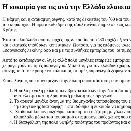
Η ευκαιρία για τις ανά την Ελλάδα ελαιοπ
Η κάμψη και η ανάκαμψη αίφνης, κατά τις δεκαετίες του ΄60 και του 
του κυρίαρχου. Η πρωτοκαθεδρία της σουλτανίνας διήρκεσε έως και 
Κρήτης.
Έτσι το ελαιόλαδο από τις αρχές της δεκαετίας του ΄80 αρχίζει ξαν
και εκτατικές υπαίθριων κηπευτικών. Ωστόσο, για τις επόμενες ίσως
μεσογειακής λεκάνης όσο και με τις συνθήκες εμπορίας του, οι τιμ
Αυτό το κατάφερναν οι λίγες αλλά πολύ μεγάλες εταιρείες εμπορίας κα
χειραγωγούν τις τιμές παραγωγού. Μάλιστα, για τον ελλαδικό χώρο
αίφνης, από το περασμένο καλοκαίρι, οι τιμές παραγωγού ξέφυγαν απ
Στους λόγους που συνέτρεξαν στην δίκαιη αποκατάσταση των τιμών
H πολύ μεγάλη μείωση των βροχοπτώσεων στην Νοτιοδυτική Ευρ
αποτέλεσμα και τη δραματική μείωση της παραγωγή.
Το αρκετά μεγάλο άνοιγμα της βιομηχανίας τυποποίησης του 
‘’μεσογειακής διατροφής’’. Έτσι δόθηκε η ευκαιρία να δημιο
Σταδιακά λοιπόν αυξήθηκε κατακόρυφα η ζήτηση μεγάλων ποσ
ελαιόλαδο μέσω του τουρισμού στις μεσογειακές χώρες που εί
Η διασφάλιση της πολύ υψηλής ποιότητας του προϊόντος και 