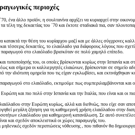
αραγωγικές περιοχές
΄70, ένα άλλο προϊόν, η σουλτανίνα αρχίζει να κυριαρχεί στην οικονομ
τα τέλη της δεκαετίας του ΄70 και έκτοτε σταδιακά πια, σαν πλουτοπ
ά να κατακτά την θέση του κυρίαρχου μαζί και με άλλες σύγχρονες κα
 και τέσσερις δεκαετίες, το ελαιόλαδο για διάφορους λόγους που σχετ
ές παραγωγού στο ελαιόλαδο βρισκόταν σε πολύ χαμηλό επίπεδο.
ι τυποποίησής του, οι οποίες βρίσκονται κυρίως στην Ισπανία και στην
, έως και σήμερα οι καλλιεργητές ελαιώνων, βρίσκονταν σε σημείο α
ό την ιδιότυπη ομηρεία που τις είχαν εγκλωβίσει, και εκτινάχθηκαν κ
 παραγωγού στο ελαιόλαδο, εκτιμούμε πως συμπεριλαμβάνονται και ο
ώπη και πιο πολύ στην Ισπανία και την Ιταλία, που είναι και οι πιο
ελαιόλαδου στην Ευρώπη κυρίως, αλλά και διεθνώς, που είχε σαν απο
υργηθεί μεγάλη ζήτηση για τη καθημερινή χρήση ελαιόλαδου στην δια
οτήτων ελαιόλαδου για καθημερινή κατανάλωση. Σε αυτό συνετέλεσε
ναι και σχεδόν αποκλειστικά οι χώρες παραγωγής του.
οι μηδενικές σχεδόν περιπτώσεις νόθευσης , που πιθανόν θα δημιουρ