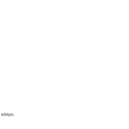
ν κόσμο.