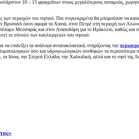
τουλάχιστον 10 – 15 φραγμάτων στους μεγαλύτερους ποταμούς, χωρητι
κες των περιοχών του νησιού. Πιο συγκεκριμένα θα μπορούσαν να κ
στον Βρυσανό όσον αφορά τα Χανιά, στον Πετρέ στη περιοχή των Αλ
οπόταμο Μεσσαράς και στον Αναποδάρη για το Ηράκλειο, καθώς και 
τεί το σύνολο των καλλιεργειών του νησιού.
αι να επιδείξει τα ανάλογα αντανακλαστικά, στηρίζοντας την
περιφερ
λιματολογικών όσο και υδρογεωλογικών συνθηκών τα περισσότερα π
τα Ιόνια, την Στερεά Ελλάδα, την Χαλκιδική, αλλά και το νησί της Λ
άτος»