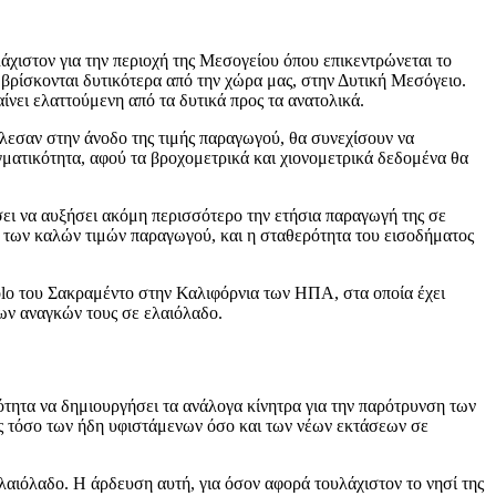
άχιστον για την περιοχή της Μεσογείου όπου επικεντρώνεται το
βρίσκονται δυτικότερα από την χώρα μας, στην Δυτική Μεσόγειο.
ίνει ελαττούμενη από τα δυτικά προς τα ανατολικά.
έλεσαν στην άνοδο της τιμής παραγωγού, θα συνεχίσουν να
γματικότητα, αφού τα βροχομετρικά και χιονομετρικά δεδομένα θα
ήσει να αυξήσει ακόμη περισσότερο την ετήσια παραγωγή της σε
ας των καλών τιμών παραγωγού, και η σταθερότητα του εισοδήματος
Yolo του Σακραμέντο στην Καλιφόρνια των ΗΠΑ, στα οποία έχει
ων αναγκών τους σε ελαιόλαδο.
τότητα να δημιουργήσει τα ανάλογα κίνητρα για την παρότρυνση των
ς τόσο των ήδη υφιστάμενων όσο και των νέων εκτάσεων σε
λαιόλαδο. Η άρδευση αυτή, για όσον αφορά τουλάχιστον το νησί της