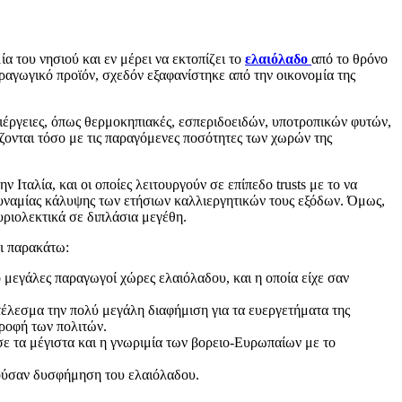
ία του νησιού και εν μέρει να εκτοπίζει το
ελαιόλαδο
από το θρόνο
αραγωγικό προϊόν, σχεδόν εξαφανίστηκε από την οικονομία της
λλιέργειες, όπως θερμοκηπιακές, εσπεριδοειδών, υποτροπικών φυτών,
ίζονται τόσο με τις παραγόμενες ποσότητες των χωρών της
 Ιταλία, και οι οποίες λειτουργούν σε επίπεδο trusts με το να
δυναμίας κάλυψης των ετήσιων καλλιεργητικών τους εξόδων. Όμως,
υριολεκτικά σε διπλάσια μεγέθη.
ι παρακάτω:
 μεγάλες παραγωγοί χώρες ελαιόλαδου, και η οποία είχε σαν
τέλεσμα την πολύ μεγάλη διαφήμιση για τα ευεργετήματα της
τροφή των πολιτών.
 τα μέγιστα και η γνωριμία των βορειο-Ευρωπαίων με το
γούσαν δυσφήμηση του ελαιόλαδου.