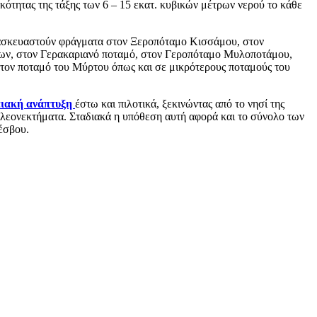
κότητας της τάξης των 6 – 15 εκατ. κυβικών μέτρων νερού το κάθε
ατασκευαστούν φράγματα στον Ξεροπόταμο Κισσάμου, στον
ώνων, στον Γερακαριανό ποταμό, στον Γεροπόταμο Μυλοποτάμου,
στον ποταμό του Μύρτου όπως και σε μικρότερους ποταμούς του
ειακή ανάπτυξη
έστω και πιλοτικά, ξεκινώντας από το νησί της
λεονεκτήματα. Σταδιακά η υπόθεση αυτή αφορά και το σύνολο των
έσβου.