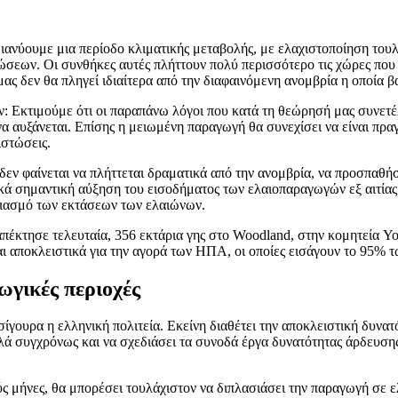
ιανύουμε μια περίοδο κλιματικής μεταβολής, με ελαχιστοποίηση τουλ
σεων. Οι συνθήκες αυτές πλήττουν πολύ περισσότερο τις χώρες που 
ς δεν θα πληγεί ιδιαίτερα από την διαφαινόμενη ανομβρία η οποία βα
ων: Εκτιμούμε ότι οι παραπάνω λόγοι που κατά τη θεώρησή μας συνετ
να αυξάνεται. Επίσης η μειωμένη παραγωγή θα συνεχίσει να είναι πρα
ιστώσεις.
α δεν φαίνεται να πλήττεται δραματικά από την ανομβρία, να προσπαθ
ητικά σημαντική αύξηση του εισοδήματος των ελαιοπαραγωγών εξ αιτί
ασιασμό των εκτάσεων των ελαιώνων.
 απέκτησε τελευταία, 356 εκτάρια γης στο Woodland, στην κομητεία 
ι αποκλειστικά για την αγορά των ΗΠΑ, οι οποίες εισάγουν το 95% τ
ωγικές περιοχές
 σίγουρα η ελληνική πολιτεία. Εκείνη διαθέτει την αποκλειστική δυνα
λά συγχρόνως και να σχεδιάσει τα συνοδά έργα δυνατότητας άρδευση
ς μήνες, θα μπορέσει τουλάχιστον να διπλασιάσει την παραγωγή σε ε