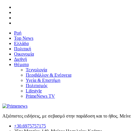
Ροή
Top News
Ελλάδα
Πολιτική
Οικονομία
Διεθνή
Θέματα
Τεχνολογία
Περιβάλλον & Ενέργεια
Υγεία & Επιστήμη
Πολιτισμός
Lifestyle
PrimeNews TV
Αξιόπιστες ειδήσεις, με σεβασμό στην παράδοση και το ήθος. Μείν
+30.6975757175