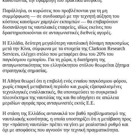
καθιστώντας την εφαρμογή του πρακτικά ανέφικτη.
Παράλληλα, οι κυρώσεις που προβλέπονται για τη μη
συμμόρφωση — σε συνδυασμό με την τεχνητή αύξηση του
κόστους καυσίμων χαμηλών εκπομπών — θα επιβαρύνουν
δυσανάλογα τις ναυτιλιακές εταιρείες, ιδίως εκείνες που
δραστηριοποιούνται σε ανταγωνιστικές διεθνείς αγορές.
Η Ελλάδα, δεύτερη μεγαλύτερη ναυτιλιακή δύναμη παγκοσμίως
μετά την Κίνα, σύμφωνα με τα στοιχεία της Clarkson Research
Services, ελέγχει στόλο που μεταφέρει άνω του 20% του
παγκόσμιου εμπορίου. Για τη χώρα, η διατήρηση της
ανταγωνιστικότητας του ελληνόκτητου στόλου θεωρείται ζήτημα
στρατηγικής σημασίας.
Η Αθήνα θεωρεί ότι η επιβολή ενός ενιαίου παγκόσμιου φόρου,
χωρίς επαρκή μεταβατική περίοδο και χωρίς εξασφαλισμένες
τεχνολογικές εναλλακτικές, θα υπονομεύσει το συγκριτικό
πλεονέκτημα της ναυτιλίας της και θα οδηγήσει σε απώλεια
μεριδίων αγοράς προς ανταγωνιστές εκτός Ε.Ε.
Η στάση της Ελλάδος αντανακλά τον βαθύ προβληματισμό της
ναυτιλιακής κοινότητας, η οποία υποστηρίζει ότι η μετάβαση προς
την «πράσινη ναυτιλία» πρέπει να γίνει με ρεαλιστικό ρυθμό και
όχι με αποφάσεις που αγνοούν την τεχνική πραγματικότητα.