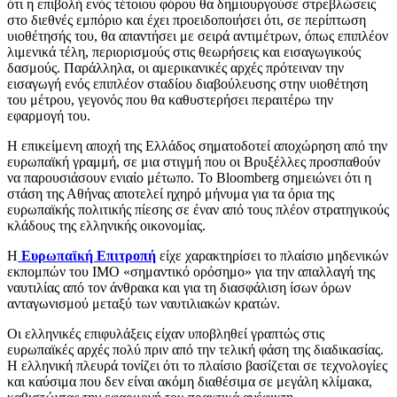
ότι η επιβολή ενός τέτοιου φόρου θα δημιουργούσε στρεβλώσεις
στο διεθνές εμπόριο και έχει προειδοποιήσει ότι, σε περίπτωση
υιοθέτησής του, θα απαντήσει με σειρά αντιμέτρων, όπως επιπλέον
λιμενικά τέλη, περιορισμούς στις θεωρήσεις και εισαγωγικούς
δασμούς. Παράλληλα, οι αμερικανικές αρχές πρότειναν την
εισαγωγή ενός επιπλέον σταδίου διαβούλευσης στην υιοθέτηση
του μέτρου, γεγονός που θα καθυστερήσει περαιτέρω την
εφαρμογή του.
Η επικείμενη αποχή της Ελλάδος σηματοδοτεί αποχώρηση από την
ευρωπαϊκή γραμμή, σε μια στιγμή που οι Βρυξέλλες προσπαθούν
να παρουσιάσουν ενιαίο μέτωπο. Το Bloomberg σημειώνει ότι η
στάση της Αθήνας αποτελεί ηχηρό μήνυμα για τα όρια της
ευρωπαϊκής πολιτικής πίεσης σε έναν από τους πλέον στρατηγικούς
κλάδους της ελληνικής οικονομίας.
Η
Ευρωπαϊκή Επιτροπή
είχε χαρακτηρίσει το πλαίσιο μηδενικών
εκπομπών του ΙΜΟ «σημαντικό ορόσημο» για την απαλλαγή της
ναυτιλίας από τον άνθρακα και για τη διασφάλιση ίσων όρων
ανταγωνισμού μεταξύ των ναυτιλιακών κρατών.
Οι ελληνικές επιφυλάξεις είχαν υποβληθεί γραπτώς στις
ευρωπαϊκές αρχές πολύ πριν από την τελική φάση της διαδικασίας.
Η ελληνική πλευρά τονίζει ότι το πλαίσιο βασίζεται σε τεχνολογίες
και καύσιμα που δεν είναι ακόμη διαθέσιμα σε μεγάλη κλίμακα,