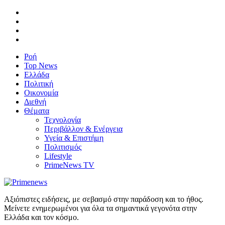
Ροή
Top News
Ελλάδα
Πολιτική
Οικονομία
Διεθνή
Θέματα
Τεχνολογία
Περιβάλλον & Ενέργεια
Υγεία & Επιστήμη
Πολιτισμός
Lifestyle
PrimeNews TV
Αξιόπιστες ειδήσεις, με σεβασμό στην παράδοση και το ήθος.
Μείνετε ενημερωμένοι για όλα τα σημαντικά γεγονότα στην
Ελλάδα και τον κόσμο.