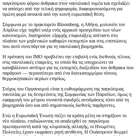
παγκόσμιου φόρου άνθρακα στον ναυτιλιακό τομέα και σχεδιάζει
να απόσχει από την τελική ψηφοφορία, διαφοροποιούμενη για
πρώτη φορά ανοικτά από την κοινή ευρωπαϊκή θέση.
Σύμφωνα με το πρακτορείο Bloomberg, η Αθήνα, μολονότι τον
Απρίλιο είχε ταχθεί υπέρ ενός αρχικού προσχεδίου των νέων
κανονισμών, διατηρούσε εξαρχής επιφυλάξεις απέναντι στο
πλαίσιο των μηδενικών καθαρών εκπομπών και στις επιπτώσεις
που αυτό συνεπάγεται για τη ναυτιλιακή βιομηχανία.
Η πρόταση του ΙΜΟ προβλέπει την επιβολή ενός διεθνούς τέλους
στις ναυτιλιακές εταιρείες, το οποίο θα τις υποχρεώνει να
καταβάλλουν αντίτιμο για τις εκπομπές διοξειδίου του άνθρακα που
παράγουν — περισσότερο από ένα δισεκατομμύριο τόνους
θερμοκηπιακών αερίων ετησίως.
Στόχος του Οργανισμού είναι η ευθυγράμμιση της παγκόσμιας
ναυτιλίας με τις δεσμεύσεις της Συμφωνίας των Παρισίων, όμως η
εφαρμογή του μέτρου συναντά σφοδρές αντιδράσεις τόσο από τη
βιομηχανία όσο και από σημαντικούς διεθνείς παράγοντες.
Ενώ η Ευρωπαϊκή Ένωση πιέζει τα κράτη μέλη να στηρίξουν το
νέο πλαίσιο, επιδιώκοντας να αναδειχθεί σε παγκόσμιο
πρωταγωνιστή κατά της κλιματικής αλλαγής, οι Ηνωμένες
Πολιτείες έχουν εκφράσει ρητή αντίθεση. Η Ουάσιγκτον θεωρεί