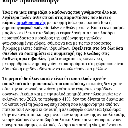
Ίσως να μας επηρεάζει ο καύσωνας που γινόμαστε όλο και
λιγότερο πλέον ανθεκτικοί στις παραστάσεις που δίνει ο
κύριος
πρωθυπουργός
με αφορμή διάφορα πολιτικά fora ή
δημοσιογραφικά «advertorials» διεθνών μέσων. Και ο εκνευρισμός
μας δεν οφείλεται στα διάφορα ευφυολογήματα που πλασάρει
περισπούδαστα ο πρόεδρος της κυβέρνησης της πλέον
φτωχοποιημένης χώρας, σύμφωνα και με τις πιο πρόσφατες
έγκυρες μελέτες διεθνών ιδρυμάτων.
Οφείλεται στο ότι όλα όσα
σπεύδει να διαφημίσει ως συμμετοχή της Ελλάδος στις
διεθνείς πρωτοβουλίες
ή όσα καυχάται ως κοινωνικές
μεταρρυθμίσεις δημιουργούν τέτοια τραύματα στη χώρα που είναι
δύσκολο ή σχεδόν αδύνατον να επουλωθούν στο μέλλον.
Το μεμπτό δε όλων αυτών είναι ότι αποτελούν σχεδόν
αποκλειστικά προσωπικές του αποφάσεις,
οι οποίες δεν έχουν
ούτε την κοινωνική συναίνεση ούτε καν εγκρίσεις αρμόδιων
οργάνων. Ακόμα και με την πολυδιαφημιζόμενη πλειοψηφία των
εκλογών του 2023, το περίφημο 41%, δεν του δίνεται το δικαίωμα
να λειτουργεί τη χώρα ως επιχείρηση που κληρονόμησε από τον
πάτερα του! Ακόμα κι αν αυτή η πλειοψηφία οφείλεται ξεκάθαρα
στην ανικανότητα -και όχι μόνο- των κομμάτων της αντιπολίτευσης
να αρθρώσουν έναν σοβαρό πολιτικό λόγο και να αντιπροτείνουν
πραγματοποιήσιμες πολιτικές. Ακόμα και αυτή η νίκη, απέναντι σε