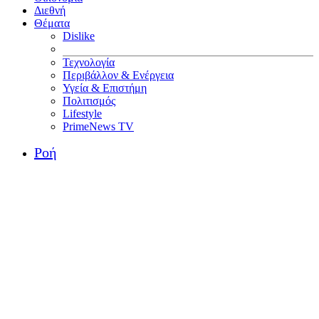
Διεθνή
Θέματα
Dislike
Τεχνολογία
Περιβάλλον & Ενέργεια
Υγεία & Επιστήμη
Πολιτισμός
Lifestyle
PrimeNews TV
Ροή