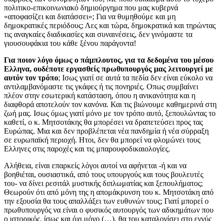
πολιτικο-επικοινωνιακό δημιούργημα που μας κυβερνά
«αποφασίζει και διατάσσει»; Για να θυμηθούμε και μη
δημοκρατικές περιόδους; Λες και τώρα, δημοκρατικά και τηρώντας
τις αναγκαίες διαδικασίες και συναινέσεις, δεν γινόμαστε τα
γιουσουφάκια του κάθε ξένου παράγοντα!
Για ποιον λόγο όμως ο πάμπλουτος, για τα δεδομένα του μέσου
Ελληνα, ουδέποτε εργασθείς πρωθυπουργός μας λειτουργεί με
αυτόν τον τρόπο
; Ισως γιατί σε αυτά τα πεδία δεν είναι εύκολο να
αντιλαμβανόμαστε τις γκάφες ή τις πονηριές. Οπως συμβαίνει
πλέον στην εσωτερική κατάσταση, όπου η ανικανότητα και η
διαφθορά αποτελούν τον κανόνα. Και τις βιώνουμε καθημερινά στη
ζωή μας. Ισως όμως γιατί μόνο με τον τρόπο αυτό, ξεπουλώντας το
καθετί, ο κ. Μητσοτάκης θα μπορέσει να δραπετεύσει προς τας
Ευρώπας. Μια και δεν προβλέπεται νέα πανδημία ή νέα σύρραξη
σε ευρωπαϊκή περιοχή. Ητοι, δεν θα μπορεί να φλομώνει τους
Ελληνες στις παροχές και τις μπαρουφοδικαιολογίες.
Αλήθεια, είναι επαρκείς λόγοι αυτοί να αφήνεται -ή και να
βοηθιέται, ουσιαστικά, από τους υπουργούς και τους βουλευτές
του- να δίνει ρεσιτάλ μυστικής διπλωματίας και ξεπουλήματος;
Θεωρούν ότι από μόνη της η απομάκρυνση του κ. Μητσοτάκη από
την εξουσία θα τους απαλλάξει των ευθυνών τους; Γιατί μπορεί ο
πρωθυπουργός να είναι ο φυσικός αυτουργός των αδικημάτων που
ο ιστορικός, ίσως και όχι μόνο (…), θα του καταλογίσει στο εγγύς