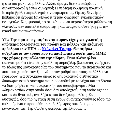
ή στο πιο μακρινό μέλλον. Αλλά, άραγε, δεν θα υπάρξουν
συναυτουργοί ή έστω συνεργοί; Η νεότερη ελληνική πολιτική
Ιστορία βρίθει παραδειγμάτων ατιμωρησίας. Ομως, δεν είμαι
βέβαιος ότι έχουμε ξαναβιώσει τέτοια σώρευση εγκληματικών
ενεργειών. Και, φυσικά, το ότι κάποιοι -οι περισσότεροι μάλλον- τη
γλίτωσαν δεν αποτελεί απαραίτητη και αναγκαία συνθήκη για την
εσαεί ασυλία των πάντων…
ΥΓ.:
Την ώρα που γραφόταν το παρόν, είχε γίνει γνωστή η
απόπειρα δολοφονίας του πρώην και μάλλον και επόμενου
πρόεδρου των ΗΠΑ κ.
Ντόναλντ Τραμπ
. Θα αφήσω
ασχολίαστο τον τρόπο που τα απαξιωμένα συστημικά ΜΜΕ
της χώρας μας ψέλλισαν την είδηση.
Είναι πλέον ηλίου
φαεινότερο ότι είναι στην απόλυτη παραζάλη, βλέποντας να έρχεται
το τέλος της μονοκρατορίας του συστήματος που τα περιέσωσε και
που τους χτυπάει τον ζουρνά με τον ρυθμό που τους επιβάλλει να
χορεύουν. Θα σχολιάσω όμως το δημοκρατικό διεθνιστικό
δικαιωματιστικό σύστημα που προσπαθεί με τα νύχια και τα δόντια
να διατηρήσει τη «δημοκρατική» του διακυβέρνηση. Μια
«δημοκρατία» στην οποία όσοι δεν αποδεχτούμε τη woke agenda
και τις διεθνιστικές αντιλήψεις του δεν έχουμε θέση. Και,
δυστυχώς, όσο πιο ηγετική θέση έχουν οι αντιφρονούντες τόσο πιο
σκληρή είναι η προσπάθεια επιβολής προς αυτούς της…
κανονικότητας. Της σωστής πλευράς της Ιστορίας…