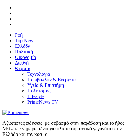
Ροή
Top News
Ελλάδα
Πολιτική
Οικονομία
Διεθνή
Θέματα
Τεχνολογία
Περιβάλλον & Ενέργεια
Υγεία & Επιστήμη
Πολιτισμός
Lifestyle
PrimeNews TV
Αξιόπιστες ειδήσεις, με σεβασμό στην παράδοση και το ήθος.
Μείνετε ενημερωμένοι για όλα τα σημαντικά γεγονότα στην
Ελλάδα και τον κόσμο.