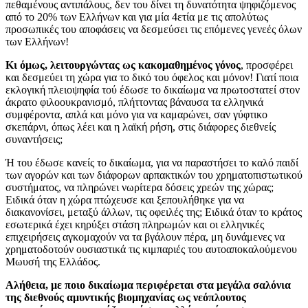
πεθαμένους αντιπάλους, δεν του δίνει τη δυνατότητα ψηφιζόμενος
από το 20% των Ελλήνων και για μία 4ετία με τις απολύτως
προσωπικές του αποφάσεις να δεσμεύσει τις επόμενες γενεές όλων
των Ελλήνων!
Κι όμως, λειτουργώντας ως κακομαθημένος γόνος
, προσφέρει
και δεσμεύει τη χώρα για το δικό του όφελος και μόνον! Γιατί ποια
εκλογική πλειοψηφία τού έδωσε το δικαίωμα να πρωτοστατεί στον
άκρατο φιλοουκρανισμό, πλήττοντας βάναυσα τα ελληνικά
συμφέροντα, απλά και μόνο για να καμαρώνει, σαν γύφτικο
σκεπάρνι, όπως λέει και η λαϊκή ρήση, στις διάφορες διεθνείς
συναντήσεις;
Ή του έδωσε κανείς το δικαίωμα, για να παραστήσει το καλό παιδί
των αγορών και των διάφορων αρπακτικών του χρηματοπιστωτικού
συστήματος, να πληρώνει νωρίτερα δόσεις χρεών της χώρας;
Ειδικά όταν η χώρα πτώχευσε και ξεπουλήθηκε για να
διακανονίσει, μεταξύ άλλων, τις οφειλές της; Ειδικά όταν το κράτος
εσωτερικά έχει κηρύξει στάση πληρωμών και οι ελληνικές
επιχειρήσεις αγκομαχούν να τα βγάλουν πέρα, μη δυνάμενες να
χρηματοδοτούν ουσιαστικά τις κιμπαριές του αυτοαποκαλούμενου
Μωυσή της Ελλάδος.
Αλήθεια, με ποιο δικαίωμα περιφέρεται στα μεγάλα σαλόνια
της διεθνούς αμυντικής βιομηχανίας ως νεόπλουτος