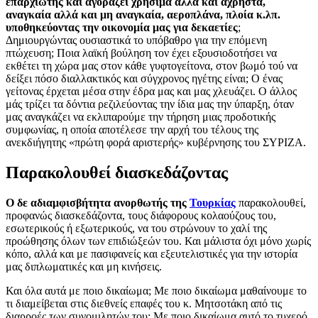
επαρχιώτης και αγοράζει χρήσιμα αλλά και άχρηστα,
αναγκαία αλλά και μη αναγκαία, αεροπλάνα, πλοία κ.λπ.
υποθηκεύοντας την οικονομία μας για δεκαετίες
;
Δημιουργώντας ουσιαστικά το υπόβαθρο για την επόμενη
πτώχευση; Ποια λαϊκή βούληση τον έχει εξουσιοδοτήσει να
εκθέτει τη χώρα μας στον κάθε γυφτογείτονα, στον βωμό τού να
δείξει πόσο διαλλακτικός και σύγχρονος ηγέτης είναι; Ο ένας
γείτονας έρχεται μέσα στην έδρα μας και μας χλευάζει. Ο άλλος
μάς τρίζει τα δόντια ρεζιλεύοντας την ίδια μας την ύπαρξη, όταν
μας αναγκάζει να εκλιπαρούμε την τήρηση μιας προδοτικής
συμφωνίας, η οποία αποτέλεσε την αρχή του τέλους της
ανεκδιήγητης «πρώτη φορά αριστερής» κυβέρνησης του ΣΥΡΙΖΑ.
Παρακολουθεί διασκεδάζοντας
Ο δε αδιαμφισβήτητα ανορθωτής της
Τουρκίας
παρακολουθεί,
προφανώς διασκεδάζοντα, τους διάφορους κολαούζους του,
εσωτερικούς ή εξωτερικούς, να του στρώνουν το χαλί της
προώθησης όλων των επιδιώξεών του. Και μάλιστα όχι μόνο χωρίς
κόπο, αλλά και με πασιφανείς και εξευτελιστικές για την ιστορία
μας διπλωματικές και μη κινήσεις.
Και όλα αυτά με ποιο δικαίωμα; Με ποιο δικαίωμα μαθαίνουμε το
τι διαμείβεται στις διεθνείς επαφές του κ. Μητσοτάκη από τις
διαρροές των συνομιλητών του; Με ποιο δικαίωμα αυτό το τυχερό