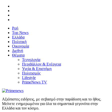
Ροή
Top News
Ελλάδα
Πολιτική
Οικονομία
Διεθνή
Θέματα
Τεχνολογία
Περιβάλλον & Ενέργεια
Υγεία & Επιστήμη
Πολιτισμός
Lifestyle
PrimeNews TV
Αξιόπιστες ειδήσεις, με σεβασμό στην παράδοση και το ήθος.
Μείνετε ενημερωμένοι για όλα τα σημαντικά γεγονότα στην
Ελλάδα και τον κόσμο.