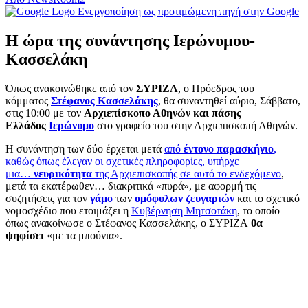
Ενεργοποίηση ως προτιμώμενη πηγή στην Google
Η ώρα της συνάντησης Ιερώνυμου-
Κασσελάκη
Όπως ανακοινώθηκε από τον
ΣΥΡΙΖΑ
, ο Πρόεδρος του
κόμματος
Στέφανος Κασσελάκης
, θα συναντηθεί αύριο, Σάββατο,
στις 10:00 με τον
Αρχιεπίσκοπο Αθηνών και πάσης
Ελλάδος
Ιερώνυμο
στο γραφείο του στην Αρχιεπισκοπή Αθηνών.
Η συνάντηση των δύο έρχεται μετά
από
έντονο παρασκήνιο
,
καθώς όπως έλεγαν οι σχετικές πληροφορίες, υπήρχε
μια…
νευρικότητα
της Αρχιεπισκοπής σε αυτό το ενδεχόμενο
,
μετά τα εκατέρωθεν… διακριτικά «πυρά», με αφορμή τις
συζητήσεις για τον
γάμο
των
ομόφυλων ζευγαριών
και το σχετικό
νομοσχέδιο που ετοιμάζει η
Κυβέρνηση Μητσοτάκη
, το οποίο
όπως ανακοίνωσε ο Στέφανος Κασσελάκης, ο ΣΥΡΙΖΑ
θα
ψηφίσει
«με τα μπούνια».