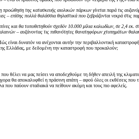
η προώθηση της κατασκευής αιολικών πάρκων γίνεται παρά τις αυξανόμε
ιες – επίσης πολλά θαλάσσια θηλαστικά που ξεβράζονται νεκρά στις πα
ίνες και θα τοποθετηθούν σχεδόν 10.000 μίλια καλωδίων, σε 2,4 εκ. 
 φαλαινών – αυξάνοντας τις πιθανότητες θανατηφόρων χτυπημάτων θαλ
Πώς είναι δυνατόν να ανέχονται αυτήν την περιβαλλοντική καταστροφή ο
της Ελλάδας, με δεδομένη την καταστροφή που προκαλούν;
 που θέλει να μας πείσει να αποδεχθούμε τη δήθεν απειλή της κλιματ
γορα θα αποκαλυφθεί η πράσινη απάτη – αφού όλες οι εκθέσεις που τ
α που παύουν σταδιακά να πείθουν ακόμη και τους πιο αφελείς.