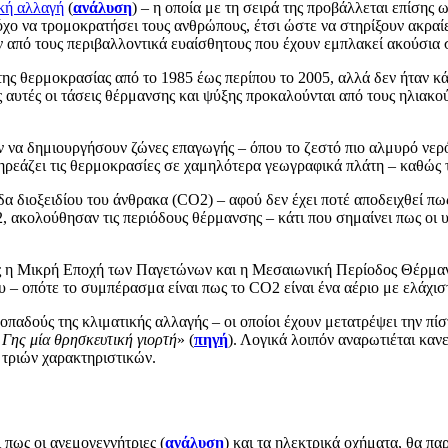
κή αλλαγή
(
ανάλυση
) – η οποία με τη σειρά της προβάλλεται επίσης 
τόχο να τρομοκρατήσει τους ανθρώπους, έτσι ώστε να στηρίξουν ακραίε
ων από τους περιβαλλοντικά ευαίσθητους που έχουν εμπλακεί ακούσια
ς θερμοκρασίας από το 1985 έως περίπου το 2005, αλλά δεν ήταν κάτ
 αυτές οι τάσεις θέρμανσης και ψύξης προκαλούνται από τους ηλιακο
ν να δημιουργήσουν ζώνες επαγωγής – όπου το ζεστό πιο αλμυρό νερό,
πηρεάζει τις θερμοκρασίες σε χαμηλότερα γεωγραφικά πλάτη – καθώς τ
δα διοξειδίου του άνθρακα (CO2) – αφού δεν έχει ποτέ αποδειχθεί πως
, ακολούθησαν τις περιόδους θέρμανσης – κάτι που σημαίνει πως οι
ως η Μικρή Εποχή των Παγετώνων και η Μεσαιωνική Περίοδος Θέρμανσ
– οπότε το συμπέρασμα είναι πως το CO2 είναι ένα αέριο με ελάχισ
 οπαδούς της κλιματικής αλλαγής – οι οποίοι έχουν μετατρέψει την πί
Γης μία θρησκευτική γιορτή
» (
πηγή
). Λογικά λοιπόν αναρωτιέται κανε
 τριών χαρακτηριστικών.
 πως οι ανεμογεννήτριες (
ανάλυση
) και τα ηλεκτρικά οχήματα, θα π