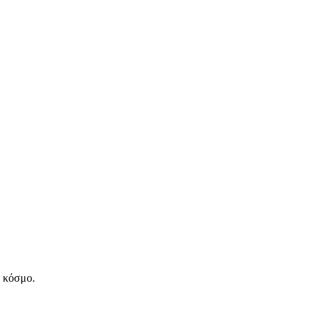
ν κόσμο.