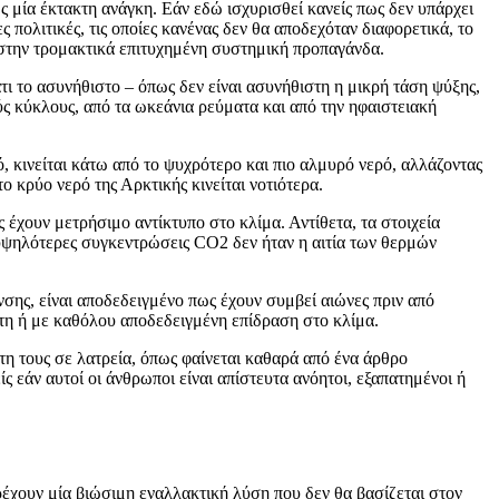
ως μία έκτακτη ανάγκη. Εάν εδώ ισχυρισθεί κανείς πως δεν υπάρχει
ς πολιτικές, τις οποίες κανένας δεν θα αποδεχόταν διαφορετικά, το
 στην τρομακτικά επιτυχημένη συστημική προπαγάνδα.
ι το ασυνήθιστο – όπως δεν είναι ασυνήθιστη η μικρή τάση ψύξης,
ύς κύκλους, από τα ωκεάνια ρεύματα και από την ηφαιστειακή
 κινείται κάτω από το ψυχρότερο και πιο αλμυρό νερό, αλλάζοντας
ο κρύο νερό της Αρκτικής κινείται νοτιότερα.
 έχουν μετρήσιμο αντίκτυπο στο κλίμα. Αντίθετα, τα στοιχεία
 υψηλότερες συγκεντρώσεις CO2 δεν ήταν η αιτία των θερμών
ης, είναι αποδεδειγμένο πως έχουν συμβεί αιώνες πριν από
τη ή με καθόλου αποδεδειγμένη επίδραση στο κλίμα.
στη τους σε λατρεία, όπως φαίνεται καθαρά από ένα άρθρο
ίς εάν αυτοί οι άνθρωποι είναι απίστευτα ανόητοι, εξαπατημένοι ή
αρέχουν μία βιώσιμη εναλλακτική λύση που δεν θα βασίζεται στον