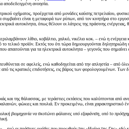
ία αποδεδειγμένη ανοησία.
κτρικού οχήματος, προέρχεται από μονάδες καύσης πετρελαίου, φυσικ
συμβαίνει είναι η μεταφορά των ρύπων, από τον κινητήρα στο εργοσ
εκτρικά αυτοκίνητα, όπως θέλουν οι λάτρεις της πράσινης ενέργειας,
περιλαμβάνουν λίθιο, κοβάλτιο, χαλκό, νικέλιο κοκ. – ενώ η ενέργεια 
πό το τελικό προϊόν. Εκτός του ότι τώρα δημιουργούνται δηλητηριώδη
 απαιτούνται για τα ηλεκτρικά αυτοκίνητα – γεγονός που σημαίνει ότι 
ευθύνεται σε αφελείς, ενώ καθοδηγείται από την απληστία – από όλες
ά από τις κρατικές επιδοτήσεις, εις βάρος των φορολογουμένων. Των 
άς και της θάλασσας, με τεράστιες εκτάσεις που καλύπτονται από αν
λαινών, φώκιες και πουλιά. Εν προκειμένω, είναι χαρακτηριστικό έν
ολική βιομηχανία να σκοτώνει φάλαινες υπό εξαφάνιση, υπό το πρόσχημ
λική.
ς» – ενώ οι πράσινες ομάδες που προωθούν την «Ημέρα της Γης» εδώ κα