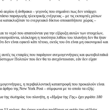
ού αερίου ή άνθρακα – γεγονός που σημαίνει πως δεν υπάρχει
τάσιο παραγωγής ηλεκτρικής ενέργειας – με τις εκπομπές ρύπων
 θα κατακλυζόταν το ενεργειακό δίκτυο οποιασδήποτε χώρας –
και το νερό που απαιτούνται για την εξόρυξη αυτών των στοιχείων,
 υποπροϊόντα, ολόκληρη η ποσότητα λιθίου του πλανήτη δεν θα ήταν
δεν είναι εφικτό κάτι τέτοιο, εκτός του ότι είναι μη οικονομικό και
 αυτές τις εταιρίες που παράγουν ανεμογεννήτριες και φωτοβολταϊκά
δύστυχων Πολιτών που δεν θα το ανεχόντουσαν, εάν δεν είχαν
εμογεννήτριες, η περιβαλλοντική καταστροφή που προκαλούν είναι
α άρθρο της New York Post – σύμφωνα με το οποίο τα εξής:
α της σωτηρίας του πλανήτη, η «Ημέρα της Γης» έχει γυρίσει 180
ι 53 χρόνια, δεν έχουν κανένα πρόβλημα με αυτήν την ατζέντα.