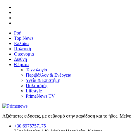
Ροή
Top News
Ελλάδα
Πολιτική
Οικονομία
Διεθνή
Θέματα
Τεχνολογία
Περιβάλλον & Ενέργεια
Υγεία & Επιστήμη
Πολιτισμός
Lifestyle
PrimeNews TV
Αξιόπιστες ειδήσεις, με σεβασμό στην παράδοση και το ήθος. Μείν
+30.6975757175