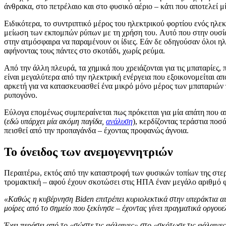
άνθρακα, στο πετρέλαιο και στο φυσικό αέριο – κάτι που αποτελεί μ
Ειδικότερα, το συντριπτικό μέρος του ηλεκτρικού φορτίου ενός ηλε
μείωση των εκπομπών ρύπων με τη χρήση του. Αυτό που στην ουσία 
στην ατμόσφαιρα να παραμένουν οι ίδιες. Εάν δε οδηγούσαν όλοι ηλ
αφήνοντας τους πάντες στο σκοτάδι, χωρίς ρεύμα.
Από την άλλη πλευρά, τα χημικά που χρειάζονται για τις μπαταρίες, 
είναι μεγαλύτερα από την ηλεκτρική ενέργεια που εξοικονομείται α
αρκετή για να κατασκευασθεί ένα μικρό μόνο μέρος των μπαταριών που
ρυπογόνο.
Εύλογα επομένως συμπεραίνεται πως πρόκειται για μία απάτη που απ
(
εδώ υπάρχει μία ακόμη παγίδα,
ανάλυση
), κερδίζοντας τεράστια ποσ
πεισθεί από την προπαγάνδα – έχοντας προφανώς άγνοια.
Το όνειδος των ανεμογεννητριών
Περαιτέρω, εκτός από την καταστροφή των φυσικών τοπίων της στερι
τρομακτική – αφού έχουν σκοτώσει στις ΗΠΑ έναν μεγάλο αριθμό φα
«Καθώς η κυβέρνηση Biden επιτρέπει κυριολεκτικά στην υπεράκτια αι
μοίρες από το σημείο που ξεκίνησε – έχοντας γίνει πραγματικά οργουε
Έχει περάσει από το «σώστε τις φάλαινες» στο «σκότωσε τις φάλαινε