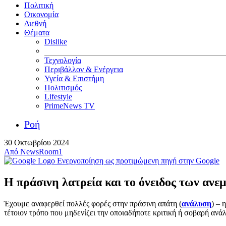
Πολιτική
Οικονομία
Διεθνή
Θέματα
Dislike
Τεχνολογία
Περιβάλλον & Ενέργεια
Υγεία & Επιστήμη
Πολιτισμός
Lifestyle
PrimeNews TV
Ροή
30 Οκτωβρίου 2024
Από
NewsRoom1
Ενεργοποίηση ως προτιμώμενη πηγή στην Google
Η πράσινη λατρεία και το όνειδος των ανε
Έχουμε αναφερθεί πολλές φορές στην πράσινη απάτη (
ανάλυση
) – 
τέτοιον τρόπο που μηδενίζει την οποιαδήποτε κριτική ή σοβαρή ανάλυ