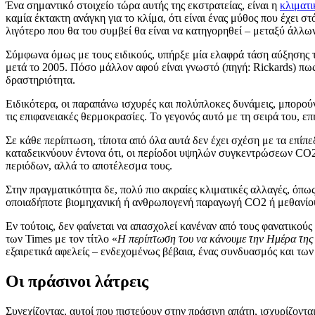
Ένα σημαντικό στοιχείο τώρα αυτής της εκστρατείας, είναι η
κλιματι
καμία έκτακτη ανάγκη για το κλίμα, ότι είναι ένας μύθος που έχει σ
λιγότερο που θα του συμβεί θα είναι να κατηγορηθεί – μεταξύ άλλ
Σύμφωνα όμως με τους ειδικούς, υπήρξε μία ελαφρά τάση αύξησης τη
μετά το 2005. Πόσο μάλλον αφού είναι γνωστό (πηγή: Rickards) πως
δραστηριότητα.
Ειδικότερα, οι παραπάνω ισχυρές και πολύπλοκες δυνάμεις, μπορού
τις επιφανειακές θερμοκρασίες. Το γεγονός αυτό με τη σειρά του, ε
Σε κάθε περίπτωση, τίποτα από όλα αυτά δεν έχει σχέση με τα επίπε
καταδεικνύουν έντονα ότι, οι περίοδοι υψηλών συγκεντρώσεων CO2
περιόδων, αλλά το αποτέλεσμα τους.
Στην πραγματικότητα δε, πολύ πιο ακραίες κλιματικές αλλαγές, όπ
οποιαδήποτε βιομηχανική ή ανθρωπογενή παραγωγή CO2 ή μεθανίου 
Εν τούτοις, δεν φαίνεται να απασχολεί κανέναν από τους φανατικούς
των Times με τον τίτλο «
Η περίπτωση του να κάνουμε την Ημέρα της 
εξαιρετικά αφελείς – ενδεχομένως βέβαια, ένας συνδυασμός και των
Οι πράσινοι λάτρεις
Συνεχίζοντας, αυτοί που πιστεύουν στην πράσινη απάτη, ισχυρίζονται