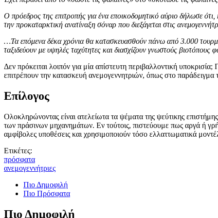
Ο πρόεδρος της επιτροπής για ένα εποικοδομητικό αύριο δήλωσε ότι, 
την προκαταρκτική ανατίναξη σόναρ που διεξάγεται στις ανεμογεννήτρ
…Τα επόμενα δέκα χρόνια θα κατασκευασθούν πάνω από 3.000 τουρμπ
ταξιδεύουν με υψηλές ταχύτητες και διασχίζουν γνωστούς βιοτόπους
Δεν πρόκειται λοιπόν για μία απίστευτη περιβαλλοντική υποκρισία; 
επιτρέπουν την κατασκευή ανεμογεννητριών, όπως στο παράδειγμα 
Επίλογος
Ολοκληρώνοντας είναι ατελείωτα τα ψέματα της ψεύτικης επιστήμης
των πράσινων μηχανημάτων. Εν τούτοις, πιστεύουμε πως αργά ή γρή
αμφίβολες υποθέσεις και χρησιμοποιούν τόσο ελλαττωματικά μοντέλ
Ετικέτες:
πρόσφατα
ανεμογεννήτριες
Πιο Δημοφιλή
Πιο Πρόσφατα
Πιο Δημοφιλή