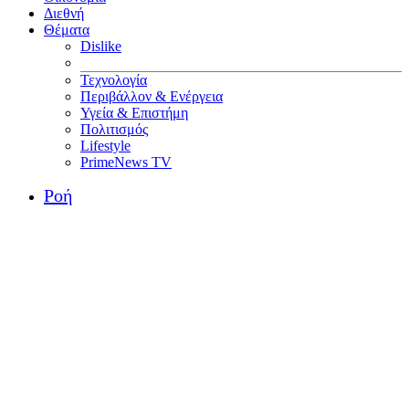
Διεθνή
Θέματα
Dislike
Τεχνολογία
Περιβάλλον & Ενέργεια
Υγεία & Επιστήμη
Πολιτισμός
Lifestyle
PrimeNews TV
Ροή