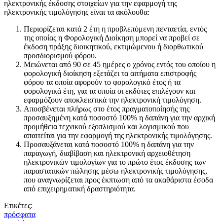
ηλεκτρονικής έκδοσης στοιχείων για την εφαρμογή της
ηλεκτρονικής τιμολόγησης είναι τα ακόλουθα:
Περιορίζεται κατά 2 έτη η προβλεπόμενη πενταετία, εντός
της οποίας η Φορολογική Διοίκηση μπορεί να προβεί σε
έκδοση πράξης διοικητικού, εκτιμώμενου ή διορθωτικού
προσδιορισμού φόρου.
Μειώνεται από 90 σε 45 ημέρες ο χρόνος εντός του οποίου η
φορολογική διοίκηση εξετάζει τα αιτήματα επιστροφής
φόρου τα οποία αφορούν το φορολογικό έτος ή τα
φορολογικά έτη, για τα οποία οι εκδότες επιλέγουν και
εφαρμόζουν αποκλειστικά την ηλεκτρονική τιμολόγηση.
Αποσβένεται πλήρως στο έτος πραγματοποίησής της
προσαυξημένη κατά ποσοστό 100% η δαπάνη για την αρχική
προμήθεια τεχνικού εξοπλισμού και λογισμικού που
απαιτείται για την εφαρμογή της ηλεκτρονικής τιμολόγησης.
Προσαυξάνεται κατά ποσοστό 100% η δαπάνη για την
παραγωγή, διαβίβαση και ηλεκτρονική αρχειοθέτηση
ηλεκτρονικών τιμολογίων για το πρώτο έτος έκδοσης των
παραστατικών πώλησης μέσω ηλεκτρονικής τιμολόγησης,
που αναγνωρίζεται προς έκπτωση από τα ακαθάριστα έσοδα
από επιχειρηματική δραστηριότητα.
Ετικέτες:
πρόσφατα