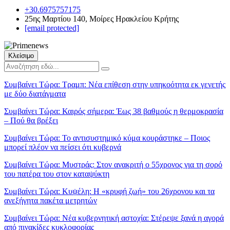
+30.6975757175
25ης Μαρτίου 140, Μοίρες Ηρακλείου Κρήτης
[email protected]
Κλείσιμο
Συμβαίνει Τώρα:
Τραμπ: Νέα επίθεση στην υπηκοότητα εκ γενετής
με δύο διατάγματα
Συμβαίνει Τώρα:
Καιρός σήμερα: Έως 38 βαθμούς η θερμοκρασία
– Πού θα βρέξει
Συμβαίνει Τώρα:
Το αντισυστημικό κύμα κουράστηκε – Ποιος
μπορεί πλέον να πείσει ότι κυβερνά
Συμβαίνει Τώρα:
Μυστράς: Στον ανακριτή ο 55χρονος για τη σορό
του πατέρα του στον καταψύκτη
Συμβαίνει Τώρα:
Κυψέλη: Η «κρυφή ζωή» του 26χρονου και τα
ανεξήγητα πακέτα μετρητών
Συμβαίνει Τώρα:
Νέα κυβερνητική αστοχία: Στέρεψε ξανά η αγορά
από πινακίδες κυκλοφορίας