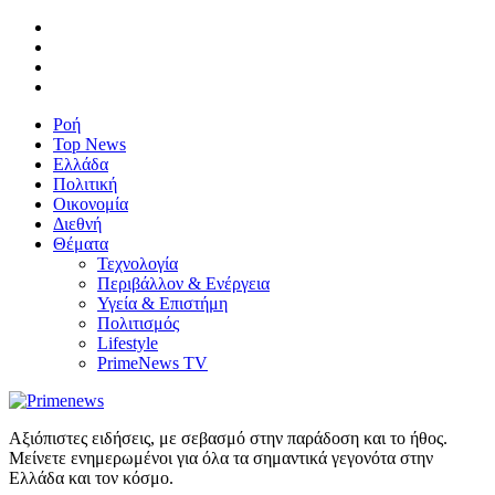
Ροή
Top News
Ελλάδα
Πολιτική
Οικονομία
Διεθνή
Θέματα
Τεχνολογία
Περιβάλλον & Ενέργεια
Υγεία & Επιστήμη
Πολιτισμός
Lifestyle
PrimeNews TV
Αξιόπιστες ειδήσεις, με σεβασμό στην παράδοση και το ήθος.
Μείνετε ενημερωμένοι για όλα τα σημαντικά γεγονότα στην
Ελλάδα και τον κόσμο.